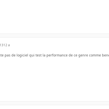
013
12 a
xiste pas de logiciel qui test la performance de ce genre comme be