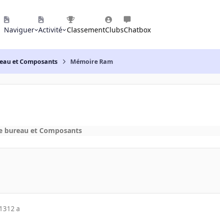
Naviguer
Activité
Classement
Clubs
Chatbox
reau et Composants
Mémoire Ram
e bureau et Composants
013
12 a