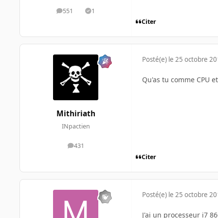
551
1
messages
Solutions
Citer
Posté(e)
le 25 octobre 2
Qu'as tu comme CPU et
Mithiriath
INpactien
431
messages
Citer
Posté(e)
le 25 octobre 2
J'ai un processeur i7 