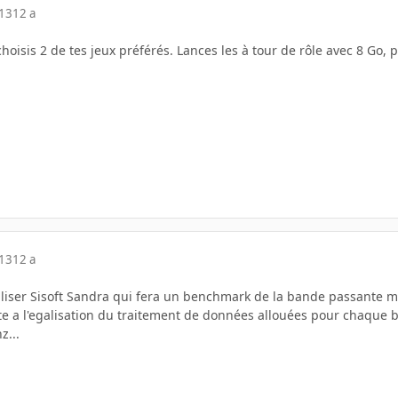
013
12 a
 choisis 2 de tes jeux préférés. Lances les à tour de rôle avec 8 Go,
013
12 a
liser Sisoft Sandra qui fera un benchmark de la bande passante m
e a l'egalisation du traitement de données allouées pour chaque ba
z...