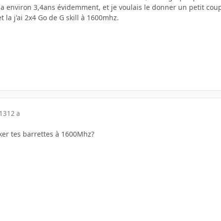
y a environ 3,4ans évidemment, et je voulais le donner un petit cou
 la j'ai 2x4 Go de G skill à 1600mhz.
013
12 a
cker tes barrettes à 1600Mhz?