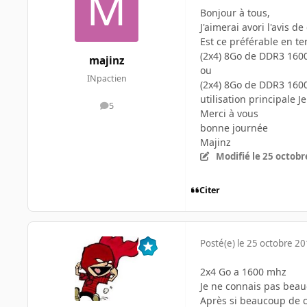
Bonjour à tous,
J'aimerai avori l'avis 
Est ce préférable en t
(2x4) 8Go de DDR3 160
majinz
ou
INpactien
(2x4) 8Go de DDR3 160
utilisation principale 
5
messages
Merci à vous
bonne journée
Majinz
Modifié
le 25 octobr
Citer
Posté(e)
le 25 octobre 2
2x4 Go a 1600 mhz
Je ne connais pas beauc
Après si beaucoup de c