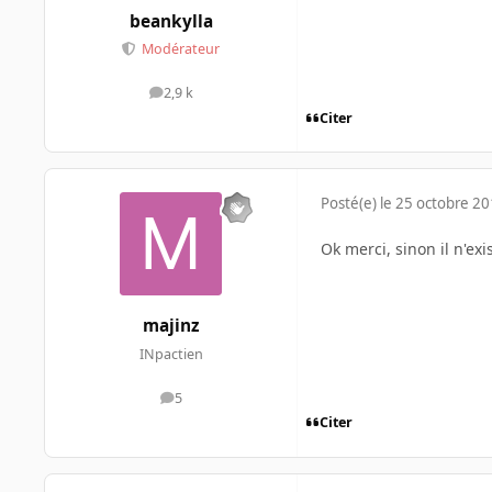
beankylla
Modérateur
2,9 k
messages
Citer
Posté(e)
le 25 octobre 2
Ok merci, sinon il n'e
majinz
INpactien
5
messages
Citer