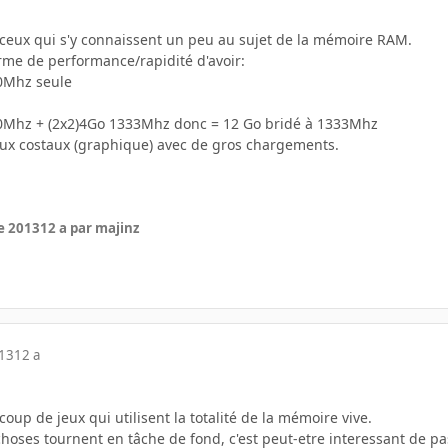
de ceux qui s'y connaissent un peu au sujet de la mémoire RAM.
erme de performance/rapidité d'avoir:
0Mhz seule
0Mhz + (2x2)4Go 1333Mhz donc = 12 Go bridé à 1333Mhz
Jeux costaux (graphique) avec de gros chargements.
e 2013
12 a
par majinz
013
12 a
oup de jeux qui utilisent la totalité de la mémoire vive.
hoses tournent en tâche de fond, c'est peut-etre interessant de pa