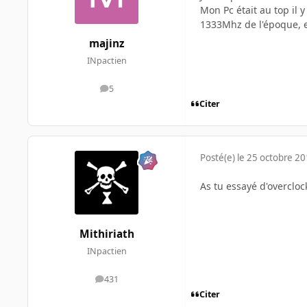
Mon Pc était au top il 
1333Mhz de l'époque, et
majinz
INpactien
5
messages
Citer
Posté(e)
le 25 octobre 2
As tu essayé d'overclo
Mithiriath
INpactien
431
messages
Citer