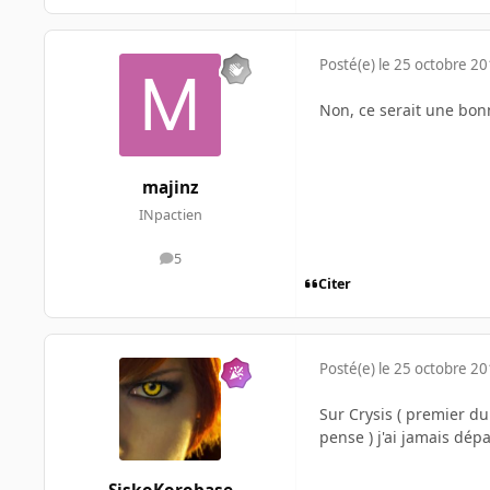
Posté(e)
le 25 octobre 2
Non, ce serait une bon
majinz
INpactien
5
messages
Citer
Posté(e)
le 25 octobre 2
Sur Crysis ( premier du
pense ) j'ai jamais dép