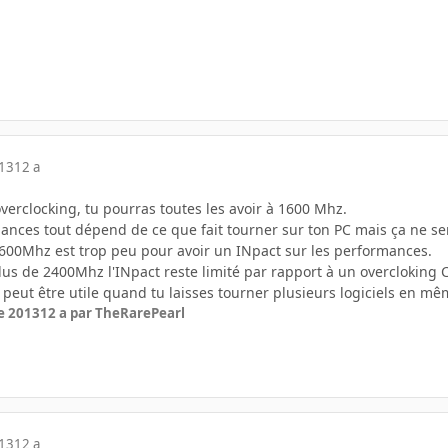
013
12 a
'overclocking, tu pourras toutes les avoir à 1600 Mhz.
ances tout dépend de ce que fait tourner sur ton PC mais ça ne se
00Mhz est trop peu pour avoir un INpact sur les performances.
us de 2400Mhz l'INpact reste limité par rapport à un overcloking CPU
eut être utile quand tu laisses tourner plusieurs logiciels en mê
e 2013
12 a
par TheRarePearl
013
12 a