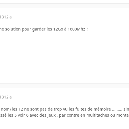
013
12 a
ne solution pour garder les 12Go à 1600Mhz ?
013
12 a
 nom) les 12 ne sont pas de trop vu les fuites de mémoire ..........
assé les 5 voir 6 avec des jeux , par contre en multitaches ou mont