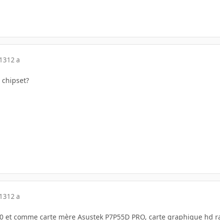
013
12 a
 chipset?
013
12 a
860 et comme carte mère Asustek P7P55D PRO, carte graphique hd 