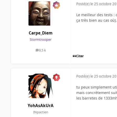
Posté(e)
le 25 octobre 2
Le meilleur des tests :
ça très bien au cas où).
Carpe_Diem
Stormtrooper
9,5 k
messages
Citer
Posté(e)
le 25 octobre 2
tu peux simplement uti
mais concrètement suit
les barretes de 1333mh
YohAsAkUrA
INpactien