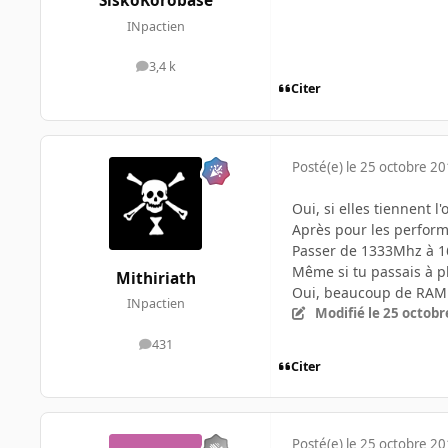
SiskoKorobase
INpactien
3,4 k
messages
Citer
Posté(e)
le 25 octobre 2
Oui, si elles tiennent l
Après pour les perform
Passer de 1333Mhz à 16
Même si tu passais à pl
Mithiriath
Oui, beaucoup de RAM p
INpactien
Modifié
le 25 octobr
431
messages
Citer
Posté(e)
le 25 octobre 2