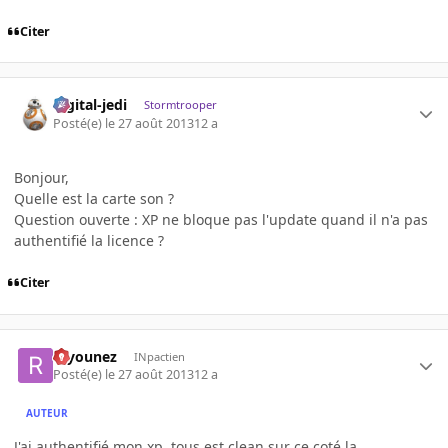
Citer
digital-jedi
Stormtrooper
Posté(e)
le 27 août 2013
12 a
Bonjour,
Quelle est la carte son ?
Question ouverte : XP ne bloque pas l'update quand il n'a pas
authentifié la licence ?
Citer
rayounez
INpactien
Posté(e)
le 27 août 2013
12 a
AUTEUR
J'ai authentifié mon xp, tous est clean sur ce coté la.