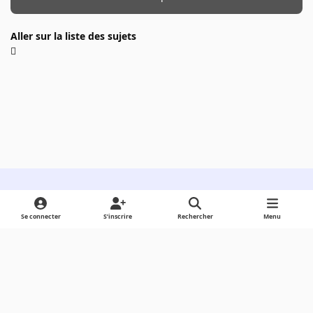
Aller sur la liste des sujets
Light Mode
Dark Mode
System Preference
Se connecter
S’inscrire
Rechercher
Menu
Langue
Cookies
Powered by
Invision Community