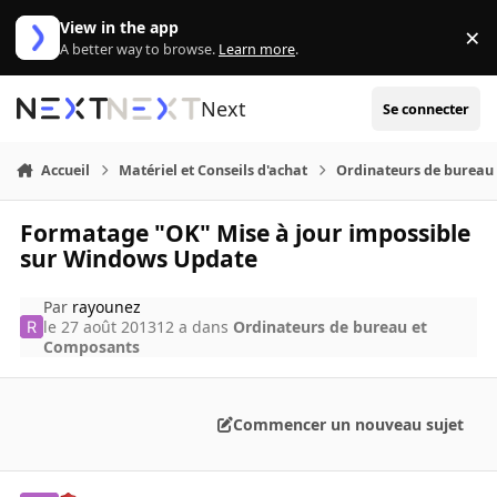
Aller au contenu
View in the app
×
Di
A better way to browse.
Learn more
.
Next
Se connecter
Accueil
Matériel et Conseils d'achat
Ordinateurs de bureau
Formatage "OK" Mise à jour impossible
sur Windows Update
Par
rayounez
le 27 août 2013
12 a
dans
Ordinateurs de bureau et
Composants
Commencer un nouveau sujet