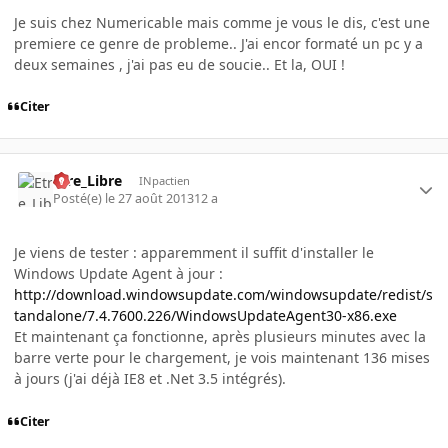
Je suis chez Numericable mais comme je vous le dis, c'est une
premiere ce genre de probleme.. J'ai encor formaté un pc y a
deux semaines , j'ai pas eu de soucie.. Et la, OUI !
Citer
Etre_Libre
INpactien
Posté(e)
le 27 août 2013
12 a
Je viens de tester : apparemment il suffit d'installer le
Windows Update Agent à jour :
http://download.windowsupdate.com/windowsupdate/redist/s
tandalone/7.4.7600.226/WindowsUpdateAgent30-x86.exe
Et maintenant ça fonctionne, après plusieurs minutes avec la
barre verte pour le chargement, je vois maintenant 136 mises
à jours (j'ai déjà IE8 et .Net 3.5 intégrés).
Citer