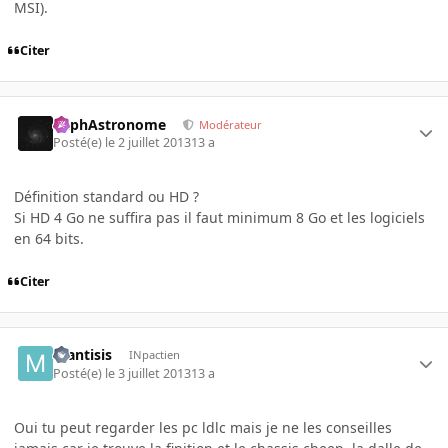
MSI).
Citer
RaphAstronome
Modérateur
Posté(e)
le 2 juillet 2013
13 a
Définition standard ou HD ?
Si HD 4 Go ne suffira pas il faut minimum 8 Go et les logiciels
en 64 bits.
Citer
mantisis
INpactien
Posté(e)
le 3 juillet 2013
13 a
Oui tu peut regarder les pc ldlc mais je ne les conseilles