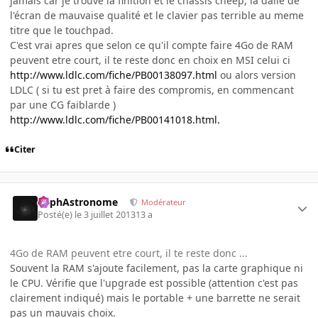
jamais car je trouve la finition et le chassis cheep, la dalle de
l'écran de mauvaise qualité et le clavier pas terrible au meme
titre que le touchpad.
C'est vrai apres que selon ce qu'il compte faire 4Go de RAM
peuvent etre court, il te reste donc en choix en MSI celui ci
http://www.ldlc.com/fiche/PB00138097.html
ou alors version
LDLC ( si tu est pret à faire des compromis, en commencant
par une CG faiblarde )
http://www.ldlc.com/fiche/PB00141018.html.
Citer
RaphAstronome
Modérateur
Posté(e)
le 3 juillet 2013
13 a
4Go de RAM peuvent etre court, il te reste donc ...
Souvent la RAM s'ajoute facilement, pas la carte graphique ni
le CPU. Vérifie que l'upgrade est possible (attention c'est pas
clairement indiqué) mais le portable + une barrette ne serait
pas un mauvais choix.