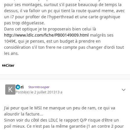
pour ses montages, surtout s'il passe beaucoup de temps la
dessus, il va falloir un pc qui tient la route quand meme, avec
un i7 pour profiter de l'hyperthread et une carte graphique
pas trop déguelasse.
Dans cet optique je te proposerais bien celui là
http://www.ldlc.com/fiche/PB00149009.html
malgrès ses
1049€, qui je penses, est un budget à prendre en
considération s'il ton frere ne compte pas changer d'ordi tout
les ans.
Citer
Kori
Stormtrooper
Posté(e)
le 2 juillet 2013
13 a
J'ai peur que le MSI ne manque un peu de ram, ce qui va
alourdir la facture...
Sinon voir du côté des LDLC le rapport Q/P risque d'être un
poil mieux. Ce n'est pas la même garantie (1 an contre 2 pour