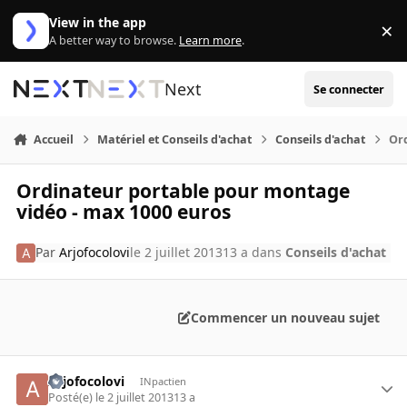
Aller au contenu
View in the app
×
Di
A better way to browse.
Learn more
.
Next
Se connecter
Accueil
Matériel et Conseils d'achat
Conseils d'achat
Or
Ordinateur portable pour montage
vidéo - max 1000 euros
Par
Arjofocolovi
le 2 juillet 2013
13 a
dans
Conseils d'achat
Commencer un nouveau sujet
Arjofocolovi
INpactien
Posté(e)
le 2 juillet 2013
13 a