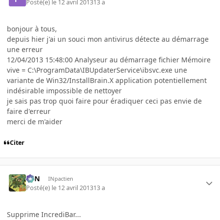
Posté(e)
le 12 avril 2013
13 a
bonjour à tous,
depuis hier j'ai un souci mon antivirus détecte au démarrage
une erreur
12/04/2013 15:48:00 Analyseur au démarrage fichier Mémoire
vive = C:\ProgramData\IBUpdaterService\ibsvc.exe une
variante de Win32/InstallBrain.X application potentiellement
indésirable impossible de nettoyer
je sais pas trop quoi faire pour éradiquer ceci pas envie de
faire d'erreur
merci de m'aider
Citer
RFN
INpactien
Posté(e)
le 12 avril 2013
13 a
Supprime IncrediBar...