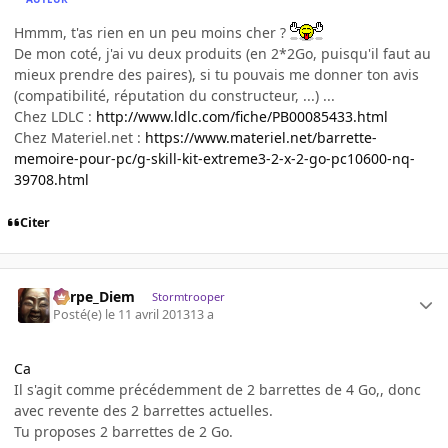
Hmmm, t'as rien en un peu moins cher ?
De mon coté, j'ai vu deux produits (en 2*2Go, puisqu'il faut au
mieux prendre des paires), si tu pouvais me donner ton avis
(compatibilité, réputation du constructeur, ...) ...
Chez LDLC :
http://www.ldlc.com/fiche/PB00085433.html
Chez Materiel.net :
https://www.materiel.net/barrette-
memoire-pour-pc/g-skill-kit-extreme3-2-x-2-go-pc10600-nq-
39708.html
Citer
Carpe_Diem
Stormtrooper
Posté(e)
le 11 avril 2013
13 a
Ca
Il s'agit comme précédemment de 2 barrettes de 4 Go,, donc
avec revente des 2 barrettes actuelles.
Tu proposes 2 barrettes de 2 Go.