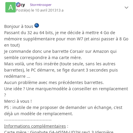
Arcy
Stormtrooper
Posté(e)
le 10 avril 2013
13 a
Bonjour à tous
Passant du 32 au 64 bits, je me décide à mettre 4 Go de
mémoire supplémentaire pour mon W7 (et ainsi passer à 8 Go
en tout)
Je commande donc une barrette Corsair sur Amazon qui
semble correspondre à ma carte mère.
Mais voilà, une fois insérée (toute seule, sans les autres
barrettes), le PC démarre, se fige durant 3 secondes puis
redémarre ...
Aucun problème avec mes précédentes barrettes.
Une idée ? Une marque/modèle à conseiller en remplacement
?
Merci à vous !
PS : inutile de me proposer de demander un échange, c'est
déjà un modèle de remplacement.
--------------------------------
Informations complémentaires
:
Carte mère : Gigabyte GA-H55M-UD2H rev1.3 (dernière