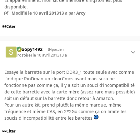
Et apparemment, mon kit de mémoire Kingston est plus
disponible.
Modifié
le 10 avril 2013
13 a
par Arcy
Citer
snoopy1492
INpactien
Posté(e)
le 10 avril 2013
13 a
Essaye la barrette sur le port DDR3_1 toute seule avec comme
l'indique RinDman un clearCmos avant mais si ca ne
fonctionne pas comme ça, il y a soit un souci d'incompatibilité
de cette barrette avec la carte mère (assez rare mais possible)
soit un défaut sur la barrette donc retour à Amazon.
Pour un autre kit, prend plutôt la même marque, même
fréquence et même CAS, en 2*2Go comme ça on limite les
soucis d'incompatibilité entre les barettes
Citer