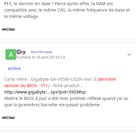
F11
, le dernier en date ? Parce qu'en effet, la RAM est
compatible avec le même CAS, la même fréquence de base et
le même voltage.
Citer
Arcy
Stormtrooper
Posté(e)
le 10 avril 2013
13 a
AUTEUR
Carte mère : Gigabyte GA-H55M-UD2H rev1.3 (
dernière
version du BIOS - F11
) - fiche-produit :
http://www.gigabyte....spx?pid=3503#sp
Mettre le BIOS à jour a été mon premier réflexe quand j'ai vu
que la (première) barrette me posait problème.
Citer