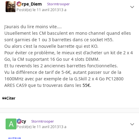
Carpe_Diem
Stormtrooper
Posté(e)
le 11 avril 2013
13 a
J'aurais du lire moins vite....
Usuellement les CM basculent en mono channel quand elles
sont garnies de 1 ou 3 barrettes dans ce socket H55.
Ou alors c'est la nouvelle barrette qui est KO.
Pour éviter ce problème, le mieux est d'acheter un kit de 2 x 4
Go, la CM supportant 16 Go sur 4 slots DIMM.
Et tu revends les 2 anciennes barrettes fonctionnelles.
Vu la différence de tarif de 5-6€, autant passer sur de la
1600MHz avec par exemple de la G.Skill 2 x 4 Go PC12800
ARES CAS9 que tu trouveras dans les
55€.
Citer
Arcy
Stormtrooper
Posté(e)
le 11 avril 2013
13 a
AUTEUR