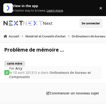
Aller au contenu
View in the app
×
Di
A better way to browse.
Learn more
.
Next
Se connecter
Accueil
Matériel et Conseils d'achat
Ordinateurs de bureau
Problème de mémoire ...
carte mère
Par
Arcy
le 10 avril 2013
13 a
dans
Ordinateurs de bureau et
Composants
Commencer un nouveau sujet