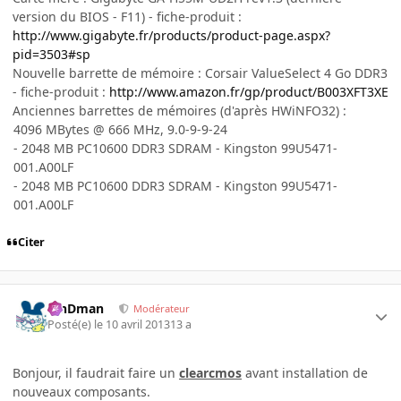
version du BIOS - F11) - fiche-produit :
http://www.gigabyte.fr/products/product-page.aspx?
pid=3503#sp
Nouvelle barrette de mémoire : Corsair ValueSelect 4 Go DDR3
- fiche-produit :
http://www.amazon.fr/gp/product/B003XFT3XE
Anciennes barrettes de mémoires (d'après HWiNFO32) :
4096 MBytes @ 666 MHz, 9.0-9-9-24
- 2048 MB PC10600 DDR3 SDRAM - Kingston 99U5471-
001.A00LF
- 2048 MB PC10600 DDR3 SDRAM - Kingston 99U5471-
001.A00LF
Citer
RinDman
Modérateur
Posté(e)
le 10 avril 2013
13 a
Bonjour, il faudrait faire un
clearcmos
avant installation de
nouveaux composants.