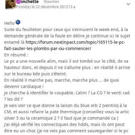
manchette
INpactien
Posté(e)
le 22 décembre 2012
13 a
Hello
Suite du feuilleton pour ceux qui s'ennuient le week end, à la
demande générale de la foule en délire je continue ici le sujet
entamé là
https://forum.nextinpact.com/topic/165115-le-pc-
fait-sauter-les-plombs-par-ou-commencer/
En résumé :
Le pc a une nouvelle alim, mais il est tombé sur le côté, de sa
hauteur donc, et depuis il ne s'allume plus : en réalité il arrive
sur le bureau kde puis s'éteint.
En réalité il marche pas, marche, marche plus ... de quoi
devenir cardiaque !
je cherche à identifier le coupable. L'alim ? La CG ? le venti rad
? les dd ?
Je vais voir ce que donne la laison du blue orb 2 (ventilo) à la
CM, et aussi refaire la pate thermique (conseillez vous la artic
silver 5 ou la ceramique 2 ? il faut que je commande ca )
J'ai déjà vérifié les connectiques des hdds, mais ils ont peut
être eu un choc (je ne vois pas comment sauvegarder si le pc