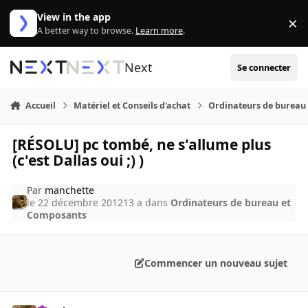
Aller au contenu
View in the app
×
Di
A better way to browse.
Learn more
.
Next
Se connecter
Accueil
Matériel et Conseils d'achat
Ordinateurs de bureau
[RÉSOLU] pc tombé, ne s'allume plus
(c'est Dallas oui ;) )
Par
manchette
le 22 décembre 2012
13 a
dans
Ordinateurs de bureau et
Composants
Commencer un nouveau sujet