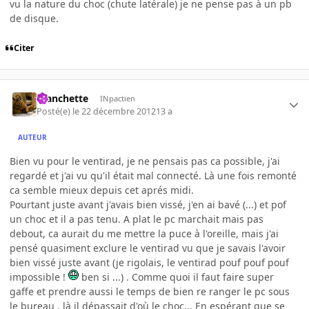
vu la nature du choc (chute latérale) je ne pense pas à un pb
de disque.
Citer
manchette
INpactien
Posté(e)
le 22 décembre 2012
13 a
AUTEUR
Bien vu pour le ventirad, je ne pensais pas ca possible, j'ai
regardé et j'ai vu qu'il était mal connecté. Là une fois remonté
ca semble mieux depuis cet aprés midi.
Pourtant juste avant j'avais bien vissé, j'en ai bavé (...) et pof
un choc et il a pas tenu. A plat le pc marchait mais pas
debout, ca aurait du me mettre la puce à l'oreille, mais j'ai
pensé quasiment exclure le ventirad vu que je savais l'avoir
bien vissé juste avant (je rigolais, le ventirad pouf pouf pouf
impossible !
ben si ...) . Comme quoi il faut faire super
gaffe et prendre aussi le temps de bien re ranger le pc sous
le bureau , là il dépassait d'où le choc... En espérant que se