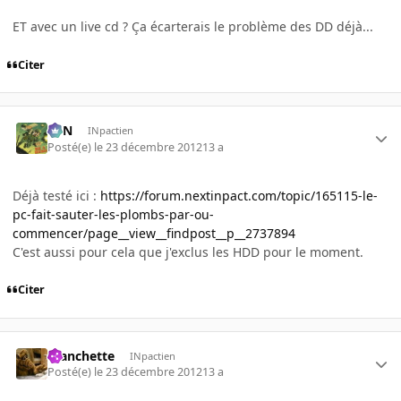
ET avec un live cd ? Ça écarterais le problème des DD déjà...
Citer
RFN
INpactien
Posté(e)
le 23 décembre 2012
13 a
Déjà testé ici :
https://forum.nextinpact.com/topic/165115-le-
pc-fait-sauter-les-plombs-par-ou-
commencer/page__view__findpost__p__2737894
C'est aussi pour cela que j'exclus les HDD pour le moment.
Citer
manchette
INpactien
Posté(e)
le 23 décembre 2012
13 a