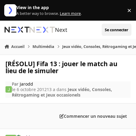
Aller au contenu
View in the app
×
Di
A better way to browse.
Learn more
.
Next
Se connecter
Accueil
Multimédia
Jeux vidéo, Consoles, Rétrogaming et J
[RÉSOLU] Fifa 13 : jouer le match au
lieu de le simuler
Par
Jarodd
le 6 octobre 2012
13 a
dans
Jeux vidéo, Consoles,
Rétrogaming et Jeux occasionels
Commencer un nouveau sujet