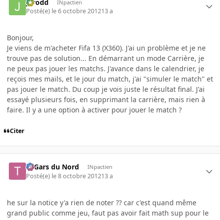
Jarodd
INpactien
Posté(e)
le 6 octobre 2012
13 a
Bonjour,
Je viens de m'acheter Fifa 13 (X360). J'ai un problème et je ne
trouve pas de solution... En démarrant un mode Carrière, je
ne peux pas jouer les matchs. J'avance dans le calendrier, je
reçois mes mails, et le jour du match, j'ai "simuler le match" et
pas jouer le match. Du coup je vois juste le résultat final. J'ai
essayé plusieurs fois, en supprimant la carrière, mais rien à
faire. Il y a une option à activer pour jouer le match ?
Citer
Ti Gars du Nord
INpactien
Posté(e)
le 8 octobre 2012
13 a
he sur la notice y'a rien de noter ?? car c'est quand même
grand public comme jeu, faut pas avoir fait math sup pour le