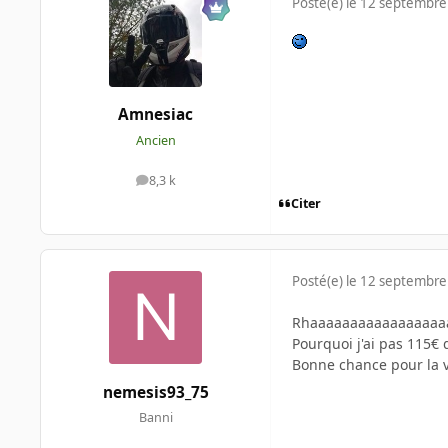
Posté(e)
le 12 septembre
Amnesiac
Ancien
8,3 k
messages
Citer
Posté(e)
le 12 septembre
Rhaaaaaaaaaaaaaaaaaa
Pourquoi j'ai pas 115€ 
Bonne chance pour la 
nemesis93_75
Banni