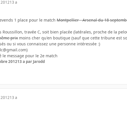
 2012
13 a
revends 1 place pour le match
Montpellier - Arsenal du 18 septemb
 Roussillon, travée C, soit bien placée (latérales, proche de la pelo
même prix
moins cher qu'en boutique (sauf que cette tribune est so
ssés ou si vous connaissez une personne intéressée :)
ldc@gmail.com)
lisé le message pour le 2e match
mbre 2012
13 a
par Jarodd
 2012
13 a