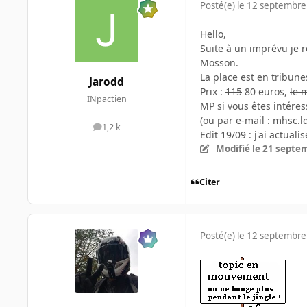
Posté(e)
le 12 septembre
Hello,
Suite à un imprévu je 
Mosson.
La place est en tribunes
Jarodd
Prix :
115
80 euros,
le 
INpactien
MP si vous êtes intére
(ou par e-mail : mhsc.
1,2 k
messages
Edit 19/09 : j'ai actua
Modifié
le 21 septe
Citer
Posté(e)
le 12 septembre