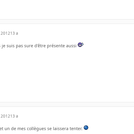
 2012
13 a
s je suis pas sure d'être présente aussi
 2012
13 a
ptet un de mes collègues se laissera tenter.