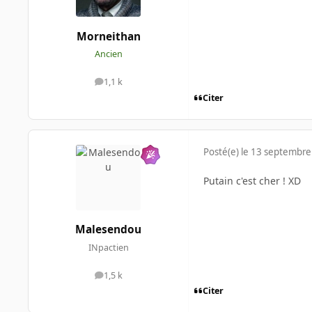
Morneithan
Ancien
1,1 k
messages
Citer
Posté(e)
le 13 septembre
Putain c'est cher ! XD
Malesendou
INpactien
1,5 k
messages
Citer