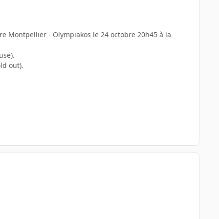
re
Montpellier - Olympiakos le 24 octobre 20h45 à la
use).
ld out).