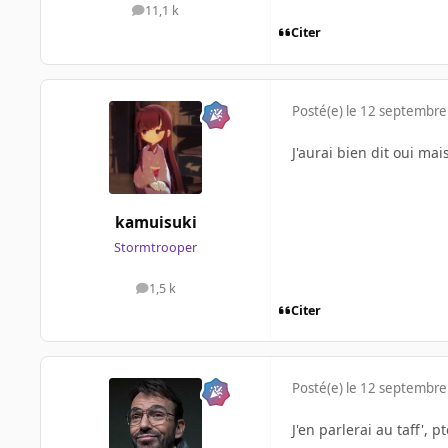
11,1 k
messages
Citer
Posté(e)
le 12 septembre
J'aurai bien dit oui mai
kamuisuki
Stormtrooper
1,5 k
messages
Citer
Posté(e)
le 12 septembre
J'en parlerai au taff', 