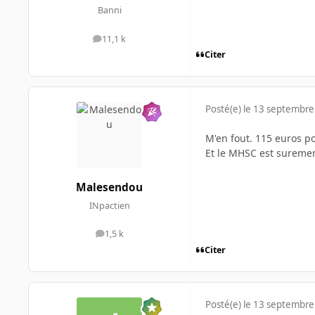
Banni
11,1 k
messages
Citer
Posté(e)
le 13 septembre
M'en fout. 115 euros pou
Et le MHSC est surement 
Malesendou
INpactien
1,5 k
messages
Citer
Posté(e)
le 13 septembre