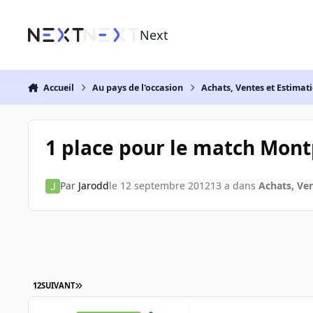
Aller au contenu
Next
Accueil
Au pays de l'occasion
Achats, Ventes et Estimat
1 place pour le match Mont
Par
Jarodd
le 12 septembre 2012
13 a
dans
Achats, Ven
1
2
SUIVANT