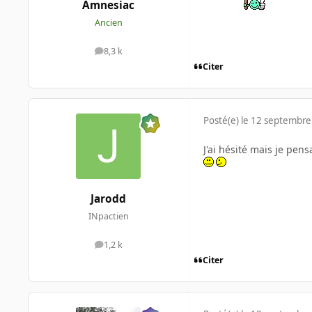
Amnesiac
Ancien
8,3 k
messages
Citer
Posté(e)
le 12 septembre
J'ai hésité mais je pen
Jarodd
INpactien
1,2 k
messages
Citer