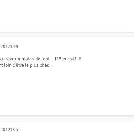
 2012
13 a
r voir un match de foot... 115 euros !!!!!
loin d’être le plus cher...
 2012
13 a