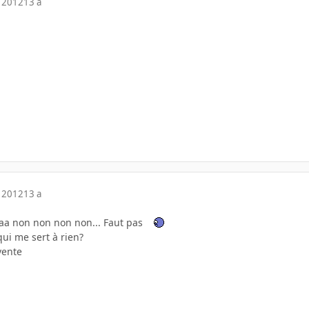
 2012
13 a
 2012
13 a
a non non non non... Faut pas
qui me sert à rien?
vente