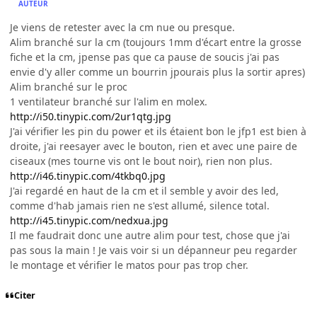
AUTEUR
Je viens de retester avec la cm nue ou presque.
Alim branché sur la cm (toujours 1mm d'écart entre la grosse
fiche et la cm, jpense pas que ca pause de soucis j'ai pas
envie d'y aller comme un bourrin jpourais plus la sortir apres)
Alim branché sur le proc
1 ventilateur branché sur l'alim en molex.
http://i50.tinypic.com/2ur1qtg.jpg
J'ai vérifier les pin du power et ils étaient bon le jfp1 est bien à
droite, j'ai reesayer avec le bouton, rien et avec une paire de
ciseaux (mes tourne vis ont le bout noir), rien non plus.
http://i46.tinypic.com/4tkbq0.jpg
J'ai regardé en haut de la cm et il semble y avoir des led,
comme d'hab jamais rien ne s'est allumé, silence total.
http://i45.tinypic.com/nedxua.jpg
Il me faudrait donc une autre alim pour test, chose que j'ai
pas sous la main ! Je vais voir si un dépanneur peu regarder
le montage et vérifier le matos pour pas trop cher.
Citer