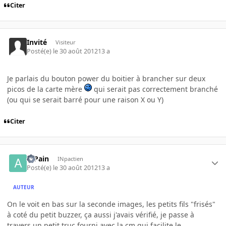
Citer
Invité
Visiteur
Posté(e)
le 30 août 2012
13 a
Je parlais du bouton power du boitier à brancher sur deux
picos de la carte mère
qui serait pas correctement branché
(ou qui se serait barré pour une raison X ou Y)
Citer
atPain
INpactien
Posté(e)
le 30 août 2012
13 a
AUTEUR
On le voit en bas sur la seconde images, les petits fils "frisés"
à coté du petit buzzer, ça aussi j'avais vérifié, je passe à
travers un petit truc fourni avec la cm qui facilite le