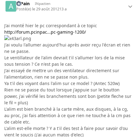
atPain
INpactien
Posté(e)
le 29 août 2012
13 a
J'ai monté hier le pc correspondant à ce topic
http://forum.pcinpac...pc-gaming-1200/
J'ai voulu l'allumer aujourd'hui après avoir reçu l'écran et rien
ne se passe.
Le ventillateur de l'alim devrait t'il s'allumer lors de la mise
sous tension ? Ce n'est pas le cas.
J'ai essayé de mettre un des ventilateur directement sur
l'alimentation, rien ne se passe non plus.
Ya t'il des voyant dans l'alim sur ce model ? (Antec 520w)
Rien ne se passe du tout lorsque j'appuie sur le boutton
power, j'ai vérifié les branchements sont bon (petite fleche sur
le fil = plus)
L'alim est bien branché à la carte mère, aux disques, à la cg,
au proc, j'ai fais attention à ce que rien ne touche à la cm pas
de cable etc.
L'alim est-elle morte ? Y a t'il des test à faire pour savoir d'ou
vient le soucis (j'ai aucun matos d'elec)