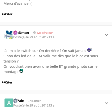
Merci d'avance :(
Citer
RinDman
Modérateur
Posté(e)
le 29 août 2012
13 a
L'alim a le switch sur On derrière ? On sait jamais
Sinon des led de la CM s'allume dès que le bloc est sous
tension ?
On voudrait bien avoir une belle ET grande photo sur le
montage
Citer
atPain
INpactien
Posté(e)
le 29 août 2012
13 a