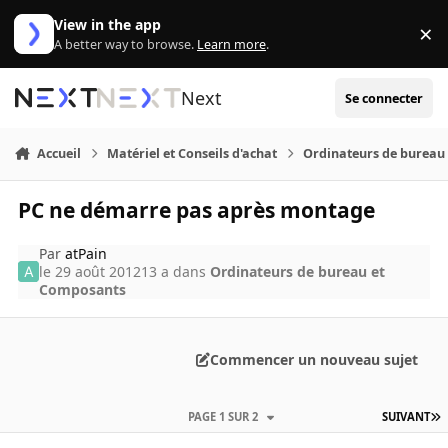
Aller au contenu
View in the app
×
Di
A better way to browse.
Learn more
.
Next
Se connecter
Accueil
Matériel et Conseils d'achat
Ordinateurs de bureau
PC ne démarre pas après montage
Par
atPain
le 29 août 2012
13 a
dans
Ordinateurs de bureau et
Composants
Commencer un nouveau sujet
PAGE 1 SUR 2
SUIVANT