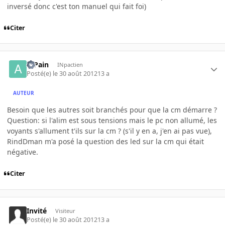
inversé donc c'est ton manuel qui fait foi)
Citer
atPain
INpactien
Posté(e)
le 30 août 2012
13 a
AUTEUR
Besoin que les autres soit branchés pour que la cm démarre ?
Question: si l'alim est sous tensions mais le pc non allumé, les
voyants s'allument t'ils sur la cm ? (s'il y en a, j'en ai pas vue),
RindDman m'a posé la question des led sur la cm qui était
négative.
Citer
Invité
Visiteur
Posté(e)
le 30 août 2012
13 a