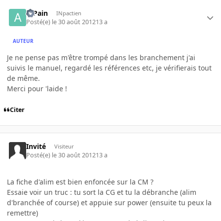
atPain
INpactien
Posté(e)
le 30 août 2012
13 a
AUTEUR
Je ne pense pas m'être trompé dans les branchement j'ai
suivis le manuel, regardé les références etc, je vérifierais tout
de même.
Merci pour 'laide !
Citer
Invité
Visiteur
Posté(e)
le 30 août 2012
13 a
La fiche d'alim est bien enfoncée sur la CM ?
Essaie voir un truc : tu sort la CG et tu la débranche (alim
d'branchée of course) et appuie sur power (ensuite tu peux la
remettre)