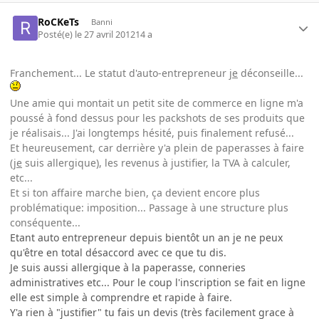
RoCKeTs
Banni
Posté(e)
le 27 avril 2012
14 a
Franchement... Le statut d'auto-entrepreneur
je
déconseille...
Une amie qui montait un petit site de commerce en ligne m'a
poussé à fond dessus pour les packshots de ses produits que
je réalisais... J'ai longtemps hésité, puis finalement refusé...
Et heureusement, car derrière y'a plein de paperasses à faire
(
je
suis allergique), les revenus à justifier, la TVA à calculer,
etc...
Et si ton affaire marche bien, ça devient encore plus
problématique: imposition... Passage à une structure plus
conséquente...
Etant auto entrepreneur depuis bientôt un an je ne peux
qu'être en total désaccord avec ce que tu dis.
Je suis aussi allergique à la paperasse, conneries
administratives etc... Pour le coup l'inscription se fait en ligne
elle est simple à comprendre et rapide à faire.
Y'a rien à "justifier" tu fais un devis (très facilement grace à