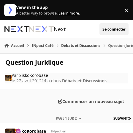
Aller au contenu
View in the app
×
Di
A better way to browse.
Learn more
.
Next
Se connecter
Accueil
INpact Café
Débats et Discussions
Question Jur
Question Juridique
Par
SiskoKorobase
le 27 avril 2012
14 a
dans
Débats et Discussions
Commencer un nouveau sujet
PAGE 1 SUR 2
SUIVANT
SiskoKorobase
INpactien