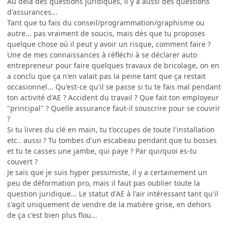
Au dela des questions juridiques, il y a aussi des questions
d'assurances...
Tant que tu fais du conseil/programmation/graphisme ou
autre... pas vraiment de soucis, mais dès que tu proposes
quelque chose où il peut y avoir un risque, comment faire ?
Une de mes connaissances à réfléchi à se déclarer auto
entrepreneur pour faire quelques travaux de bricolage, on en
a conclu que ça n'en valait pas la peine tant que ça restait
occasionnel... Qu'est-ce qu'il se passe si tu te fais mal pendant
ton activité d'AE ? Accident du travail ? Que fait ton employeur
"principal" ? Quelle assurance faut-il souscrire pour se couvrir
?
Si tu livres du clé en main, tu t'occupes de toute l'installation
etc.. aussi ? Tu tombes d'un escabeau pendant que tu bosses
et tu te casses une jambe, qui paye ? Par qui/quoi es-tu
couvert ?
Je sais que je suis hyper pessimiste, il y a certainement un
peu de déformation pro, mais il faut pas oublier toute la
question juridique... Le statut d'AE à l'air intéressant tant qu'il
s'agit uniquement de vendre de la matière grise, en dehors
de ça c'est bien plus flou...