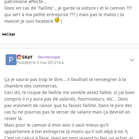
patrimoine affecté...
Donc en cas de "faillite" , je garde la voiture ( et le camion ???
qui sert à ma petite entreprise ??? ) mais pas le matos ( la
maison je suis locataire
)
Citer
PoSKaY
Stormtrooper
Posté(e)
le 3 mai 2012
14 a
Ça je saurai pas trop te dire... il faudrait te renseigner à la
chambre des commerces.
Ceci dit, le risque de faillite me semble assez faible, si j'ai bien
compris il n'y aura pas de salariés, fournisseurs, etc... Donc
pas vraiment de raison que tu fasses faillite. Dans le pire des
cas tu ne pourras pas te verser de salaire mais ça devrait en
rester là.
Mais pour le camion à mon avis il vaut mieux qu'il
appartienne à ton entreprise (à moins qu'il soit déjà à toi ?).
C'est un calcul à faire, mais en gros quand tu fais un achat, si