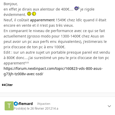
Bonjour,
en effet je dirais aux alentour de 400€....
je rigole
évidemment.
Neuf, il coûtait
apparemment
1549€ chez ldlc quand il était
encore en vente et il n'est pas très vieux.
En comparant le niveau de performance avec ce qui se fait
actuellement (grosso modo pour 1300-1400€ chez Asus on
peut avoir un pc aux perfs env. équivalentes), j'estimerais le
prix d'occase de ton pc à env 1000€.
Edit : sur un autre sujet un portable presque pareil est vendu
à 800€ donc....j'ai surestimé un peu le prix d'occase de ton pc
apparement^^
https://forum.nextinpact.com/topic/160823-vds-800-asus-
g73jh-tz008v-avec-ssd/
Citer
treflemard
INpactien
Posté(e)
le 26 février 2012
14 a