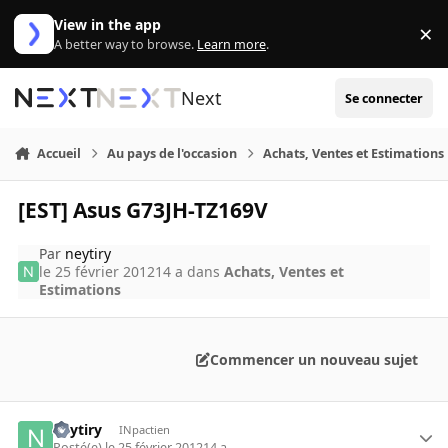
Aller au contenu
View in the app
×
Di
A better way to browse.
Learn more
.
Next
Se connecter
Accueil
Au pays de l'occasion
Achats, Ventes et Estimations
[EST] Asus G73JH-TZ169V
Par
neytiry
le 25 février 2012
14 a
dans
Achats, Ventes et
Estimations
Commencer un nouveau sujet
neytiry
INpactien
Posté(e)
le 25 février 2012
14 a