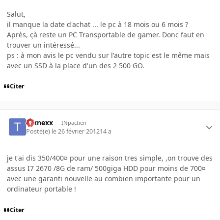
Salut,
il manque la date d'achat ... le pc à 18 mois ou 6 mois ?
Après, çà reste un PC Transportable de gamer. Donc faut en
trouver un intéressé...
ps : à mon avis le pc vendu sur l'autre topic est le même mais
avec un SSD à la place d'un des 2 500 GO.
Citer
texnexx
INpactien
Posté(e)
le 26 février 2012
14 a
je t'ai dis 350/400¤ pour une raison tres simple, ,on trouve des
assus I7 2670 /8G de ram/ 500giga HDD pour moins de 700¤
avec une garanti nouvelle au combien importante pour un
ordinateur portable !
Citer