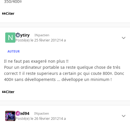
350/400¤
Citer
neytiry
INpactien
Posté(e)
le 25 février 2012
14 a
AUTEUR
Il ne faut pas exageré non plus !!
Pour un ordinateur portable sa reste quelque chose de trés
correct !! il reste superieurs a certain pc qui coute 800¤. Donc
400¤ sans dévellopements ... dévelloppe un minimum !
Citer
bred94
INpactien
Posté(e)
le 26 février 2012
14 a