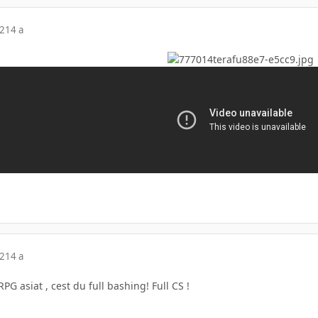
12
14 a
12
14 a
G asiat , cest du full bashing! Full CS !