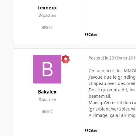
texnexx
INpactien
276
messages
Citer
Posté(e)
le 23 février 20
J'en ai marre des MMORP
J'avoue que le grindin
chapeau avec des oreill
De ce qu'on m'a dit, le
Bakalex
beat'em'all.
INpactien
Mais qu'en est-il du cr
(gris/blanc/vert/bleu/
102
messages
A l'image, ça a l'air m
Citer