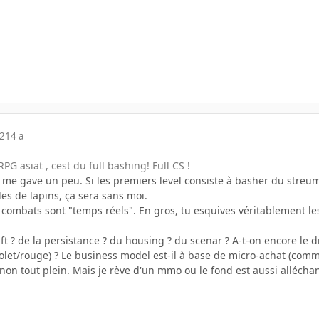
12
14 a
G asiat , cest du full bashing! Full CS !
g me gave un peu. Si les premiers level consiste à basher du streu
es de lapins, ça sera sans moi.
s combats sont "temps réels". En gros, tu esquives véritablement l
aft ? de la persistance ? du housing ? du scenar ? A-t-on encore le 
violet/rouge) ? Le business model est-il à base de micro-achat (co
ignon tout plein. Mais je rève d'un mmo ou le fond est aussi allécha