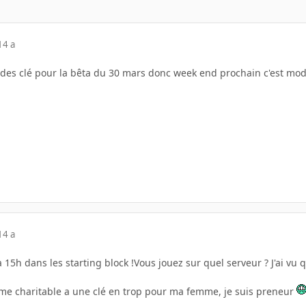
14 a
des clé pour la bêta du 30 mars donc week end prochain c'est mo
14 a
 15h dans les starting block !Vous jouez sur quel serveur ? J'ai vu q
 âme charitable a une clé en trop pour ma femme, je suis preneur