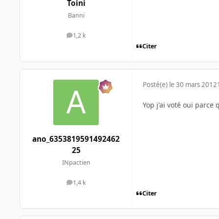
Toini
Banni
1,2 k
messages
Citer
Posté(e)
le 30 mars 2012
Yop j'ai voté oui parce 
ano_6353819591492462
25
INpactien
1,4 k
messages
Citer