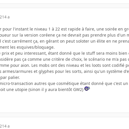
12
14 a
ir pour l'instant le niveau 1 à 22 est rapide à faire, une soirée 
 joueur sur la version coréene ça ne devrait pas prendre plus d'un
ll c'est carrément ça, en gérant on peut soloter un élite en ne pr
ment les esquives/bloquage.
 prix et peu interessant, étant donné que le stuff sera moins bien
onsidère pas ça comme une critère de choix, le scénario ne m'a pas 
e pour aion. Les mobs ont des niveau et les loots sont codifié pou
les armes/armures et glyphes pour les sorts, ainsi qu'un système 
ar palier.
s micro-transaction autres que cosmétique étant donné que c'est un
soit une utopie (sinon il y aura bientôt GW2)
12
14 a