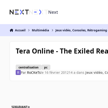
Aller au contenu
Next
Accueil
Multimédia
Jeux vidéo, Consoles, Rétrogaming 
Tera Online - The Exiled Re
centralisation
pc
Par
RoCKeTs
le 16 février 2012
14 a
dans
Jeux vidéo, C
1
2
3
SUIVANT