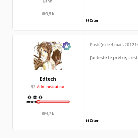
Banni
3,5 k
messages
Citer
Posté(e)
le 4 mars 2012
1
J'ai testé le prêtre, c'
Edtech
Administrateur
4,7 k
messages
Citer