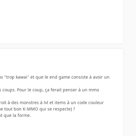
ms "trop kawai" et que le end game consiste à avoir un
es coups. Pour le coup, ça ferait penser à un mmo
droit à des monstres à lvl et items à un code couleur
mme tout bon K-MMO qui se respecte) ?
nt que la forme.