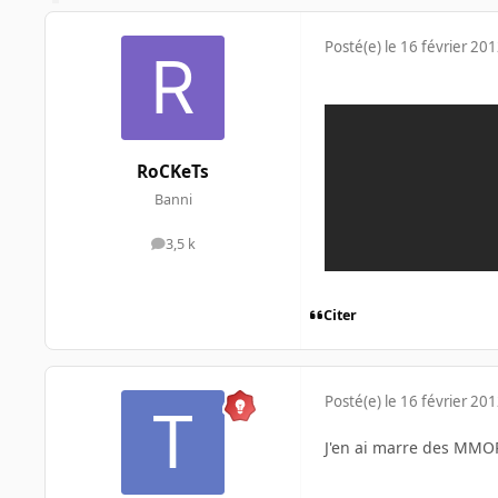
Posté(e)
le 16 février 20
RoCKeTs
Banni
3,5 k
messages
Citer
Posté(e)
le 16 février 20
J'en ai marre des MMORP