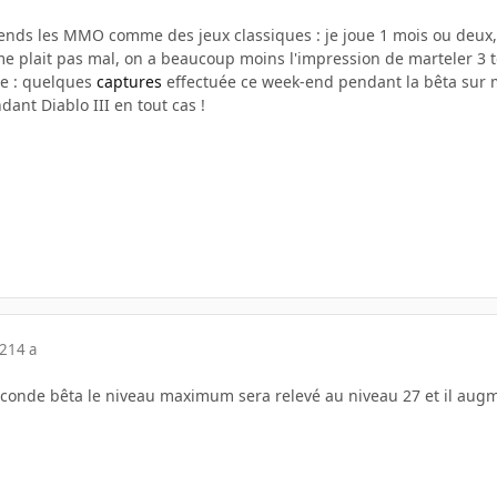
ends les MMO comme des jeux classiques : je joue 1 mois ou deux, e
e plait pas mal, on a beaucoup moins l'impression de marteler 3 t
ue : quelques
captures
effectuée ce week-end pendant la bêta sur
ant Diablo III en tout cas !
12
14 a
conde bêta le niveau maximum sera relevé au niveau 27 et il aug