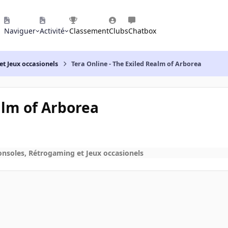
Naviguer
Activité
Classement
Clubs
Chatbox
et Jeux occasionels
Tera Online - The Exiled Realm of Arborea
alm of Arborea
onsoles, Rétrogaming et Jeux occasionels