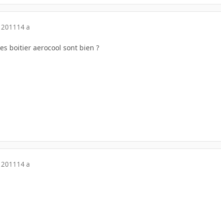
 2011
14 a
es boitier aerocool sont bien ?
 2011
14 a