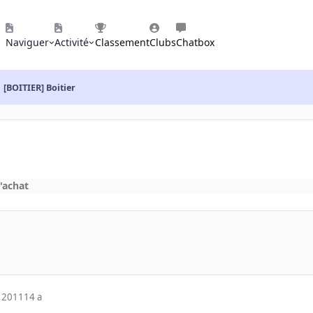
Naviguer
Activité
Classement
Clubs
Chatbox
[BOITIER] Boitier
'achat
 2011
14 a