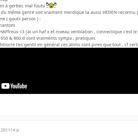
nt à gerber, mal foutu
du même genre soit vraiment merdique ta aussi HEDEN reconnu pour
me ( gouts persos ) :
phantom
AFfreux <3 j'ai un haf x et niveau ventilation , connectique c'est le
rs 650 & 800 d sont vraiments sympa , pratiques
iocre t'es gentil en général ces alims sont pires que tout , cf certa
 2011
14 a