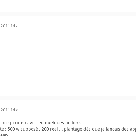
 2011
14 a
 2011
14 a
ance pour en avoir eu quelques boitiers :
ite : 500 w supposé , 200 réel ... plantage dés que je lancais des ap
heap