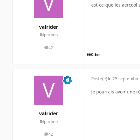
est-ce-que les aercool 
valrider
INpactien
42
messages
Citer
Posté(e)
le 25 septembre
Je pourrais avoir une ré
valrider
INpactien
42
messages