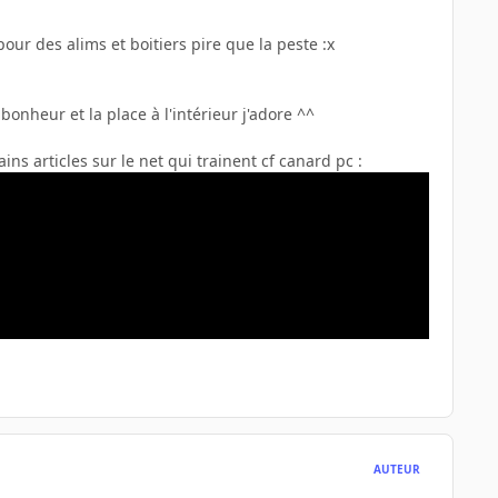
 des alims et boitiers pire que la peste :x
 bonheur et la place à l'intérieur j'adore ^^
ins articles sur le net qui trainent cf canard pc :
AUTEUR