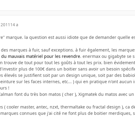
 2011
14 a
eure" marque. la question est aussi idiote que de demander quelle 
des marques à fuir, sauf exceptions. à fuir également, les marque
 du mauvais matériel pour les revendre
. enermax ou gigabyte se so
on trouve de tout pour tout les goûts à tout les prix. bien évidement
d'investir plus de 100€ dans un boitier sans avoir un besoin spécif
rès élevés se justifient soit par un design unique, soit par des babi
inture sur les faces internes, etc... ) qui en pratique n'ont aucun 
urs !
 Zalman font du très bon matos ( cher ), Xigmatek du matos avec un 
s ( cooler master, antec, nzxt, thermaltake ou fractal design ), c
s marques connues que j'ai cité ne font plus de boitier merdiques, si