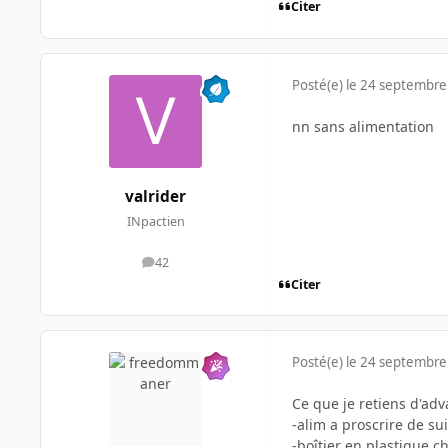
Citer
Posté(e)
le 24 septembre
nn sans alimentation
valrider
INpactien
42
messages
Citer
Posté(e)
le 24 septembre
Ce que je retiens d'adv
-alim a proscrire de su
-boîtier en plastique c