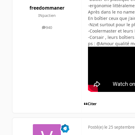
-ergonomie littéraleme
freedommaner
Après dans le no name 
INpactien
En boîtier ceux que j'ai
-Nzxt surtout pour le 
940
messages
-Coolermaster et leurs H
-Corsair , leurs boîtie
ps : @Amour qualité méd
Citer
Posté(e)
le 25 septembre