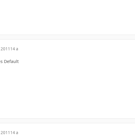
 2011
14 a
es Default
 2011
14 a