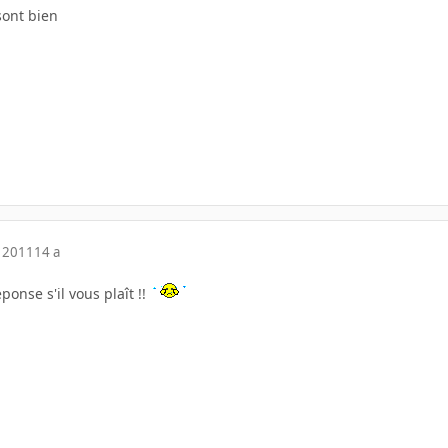
sont bien
 2011
14 a
ponse s'il vous plaît !!