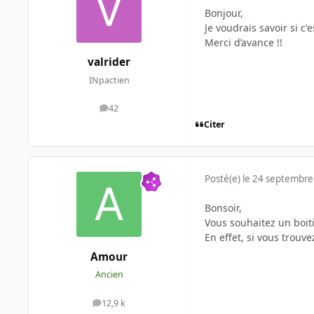
Bonjour,
Je voudrais savoir si c'
Merci d’avance !!
valrider
INpactien
42
messages
Citer
Posté(e)
le 24 septembre
Bonsoir,
Vous souhaitez un boit
En effet, si vous trouv
Amour
Ancien
12,9 k
messages