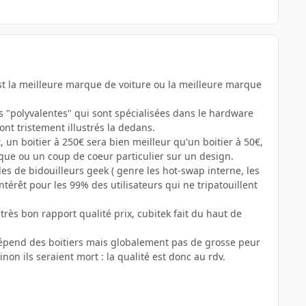
est la meilleure marque de voiture ou la meilleure marque
s "polyvalentes" qui sont spécialisées dans le hardware
nt tristement illustrés la dedans.
, un boitier à 250€ sera bien meilleur qu'un boitier à 50€,
ique ou un coup de coeur particulier sur un design.
oles de bidouilleurs geek ( genre les hot-swap interne, les
intérêt pour les 99% des utilisateurs qui ne tripatouillent
très bon rapport qualité prix, cubitek fait du haut de
a dépend des boitiers mais globalement pas de grosse peur
non ils seraient mort : la qualité est donc au rdv.