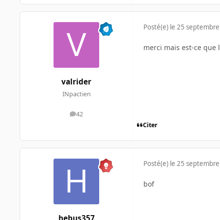
Posté(e)
le 25 septembre
merci mais est-ce que l
valrider
INpactien
42
messages
Citer
Posté(e)
le 25 septembre
bof
hebus357