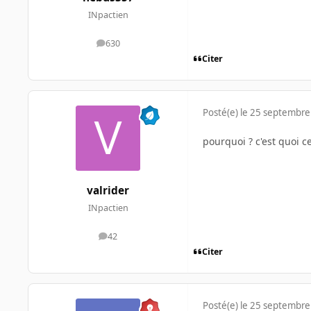
INpactien
630
messages
Citer
Posté(e)
le 25 septembre
pourquoi ? c'est quoi c
valrider
INpactien
42
messages
Citer
Posté(e)
le 25 septembre