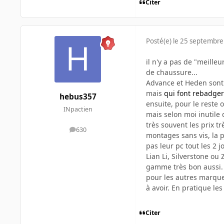
Citer
Posté(e)
le 25 septembre
il n'y a pas de "meill
de chaussure...
Advance et Heden sont 
mais
qui font rebadger
hebus357
ensuite, pour le reste 
INpactien
mais selon moi inutile 
très souvent les prix t
630
messages
montages sans vis, la pe
pas leur pc tout les 2 jo
Lian Li, Silverstone ou
gamme très bon aussi.
pour les autres marque
à avoir. En pratique le
Citer