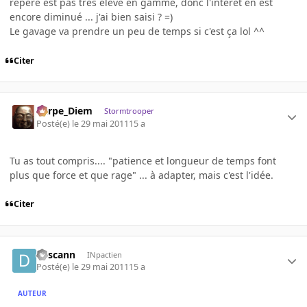
repéré est pas très élevé en gamme, donc l'intérêt en est
encore diminué ... j'ai bien saisi ? =)
Le gavage va prendre un peu de temps si c'est ça lol ^^
Citer
Carpe_Diem
Stormtrooper
Posté(e)
le 29 mai 2011
15 a
Tu as tout compris.... "patience et longueur de temps font
plus que force et que rage" ... à adapter, mais c'est l'idée.
Citer
descann
INpactien
Posté(e)
le 29 mai 2011
15 a
AUTEUR