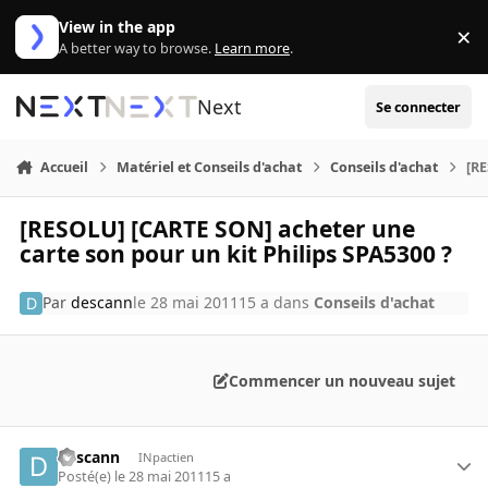
Aller au contenu
View in the app
×
Di
A better way to browse.
Learn more
.
Next
Se connecter
Accueil
Matériel et Conseils d'achat
Conseils d'achat
[RE
[RESOLU] [CARTE SON] acheter une
carte son pour un kit Philips SPA5300 ?
Par
descann
le 28 mai 2011
15 a
dans
Conseils d'achat
Commencer un nouveau sujet
descann
INpactien
Posté(e)
le 28 mai 2011
15 a