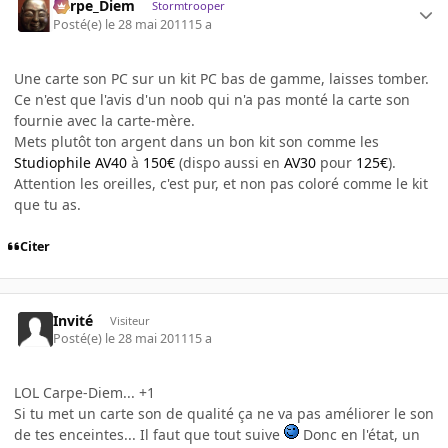
Carpe_Diem
Stormtrooper
Posté(e)
le 28 mai 2011
15 a
Une carte son PC sur un kit PC bas de gamme, laisses tomber.
Ce n'est que l'avis d'un noob qui n'a pas monté la carte son
fournie avec la carte-mère.
Mets plutôt ton argent dans un bon kit son comme les
Studiophile AV40
à
150€
(dispo aussi en
AV30
pour
125€
).
Attention les oreilles, c'est pur, et non pas coloré comme le kit
que tu as.
Citer
Invité
Visiteur
Posté(e)
le 28 mai 2011
15 a
LOL Carpe-Diem... +1
Si tu met un carte son de qualité ça ne va pas améliorer le son
de tes enceintes... Il faut que tout suive
Donc en l'état, un