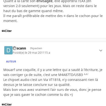
Quant à la carte son
envisagée
, elle apportera l'EAX (en
version 2.0 seulement) pour les jeux. Mais on reste dans le
haut du bas de gamme quand même.
Il me paraît préférable de mettre des ¤ dans le cochon pour le
moment.
Citer
descann
INpactien
Posté(e)
le 29 mai 2011
15 a
AUTEUR
Mouarf une coquille, il y a une lettre qui a sauté à l'écriture, je
vais corriger ça de suite, c'est une M4A87TD/USB3 ^^'
Le chipset audio c'est un Via VT1818, n'y connaissant rien là
dessus je te laisse conclure sur sa qualité.
Mais bon vous avez vraiment l'air surs de vous, donc je pense
que je vais gaver le cochon comme tu dis =)
Citer