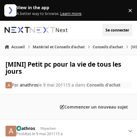
Aller au contenu
View in the app
×
Di
A better way to browse.
Learn more
.
Next
Se connecter
Accueil
Matériel et Conseils d'achat
Conseils d'achat
[MI
[MINI] Petit pc pour la vie de tous les
jours
Par
anathros
le 9 mai 2011
15 a
dans
Conseils d'achat
Commencer un nouveau sujet
anathros
INpactien
Posté(e)
le 9 mai 2011
15 a