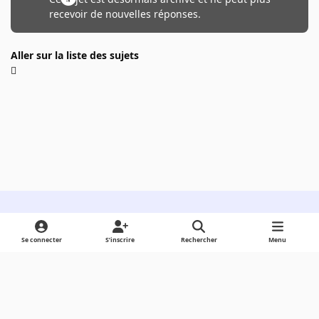
recevoir de nouvelles réponses.
Aller sur la liste des sujets
Light Mode
Dark Mode
System Preference
Se connecter
S’inscrire
Rechercher
Menu
Langue
Cookies
Powered by
Invision Community