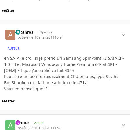
Citer
anathros
INpactien
Posté(e)
le 10 mai 2011
15 a
AUTEUR
en SATA je croi, si je prend un Samsung SpinPoint F3 SATA II -
1.0 TB et Microsoft Windows 7 Home Premium 64-bit SP1 -
[OEM] FR que j'ai oublié ca fait 435¤
Peut-etre un bon refroidissement CPU en plus, type Scythe
Big Shuriken qui fait une addition de 471¤.
Vous en pensez quoi ?
Citer
Amour
Ancien
Posté(e)
le 10 mai 2011
15 a