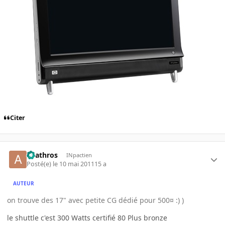
Citer
anathros
INpactien
Posté(e)
le 10 mai 2011
15 a
AUTEUR
on trouve des 17" avec petite CG dédié pour 500¤ :) )
le shuttle c'est 300 Watts certifié 80 Plus bronze