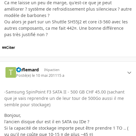
Ca me laisse un peu de marge, qu'est-ce que je peut
améliorer ? système de refroidissement plus silencieux ? autre
modèle de barbones ?
Ou alors je part sur un Shuttle SH55J2 et core i3-560 avec les
autres composants, ca me fait 442¤. Une bonne différence
pas très justifié non ?
Citer
treflemard
INpactien
Posté(e)
le 10 mai 2011
15 a
-Samsung SpinPoint F3 SATA II - 500 GB CHF 45.00 (sachant
que je vais reprendre un de leur tour de 500Go aussi il me
semble pour stockage)
Bonjour,
l'ancien disque dur est il en SATA ou IDe ?
Si la capacité de stockage importe peut être prendre 1 TO .. (
vu qu'il ne coûte que 10-15 ¤ de plus ~45 ¤)