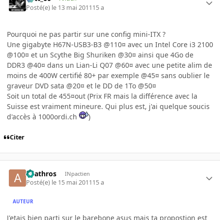
Posté(e)
le 13 mai 2011
15 a
Pourquoi ne pas partir sur une config mini-ITX ?
Une gigabyte H67N-USB3-B3 @110¤ avec un Intel Core i3 2100
@100¤ et un Scythe Big Shuriken @30¤ ainsi que 4Go de
DDR3 @40¤ dans un Lian-Li Q07 @60¤ avec une petite alim de
moins de 400W certifié 80+ par exemple @45¤ sans oublier le
graveur DVD sata @20¤ et le DD de 1To @50¤
Soit un total de 455¤out (Prix FR mais la différence avec la
Suisse est vraiment mineure. Qui plus est, j'ai quelque soucis
d'accès à 1000ordi.ch
)
Citer
anathros
INpactien
Posté(e)
le 15 mai 2011
15 a
AUTEUR
J'etais bien parti sur le barebone asus mais ta propostion est