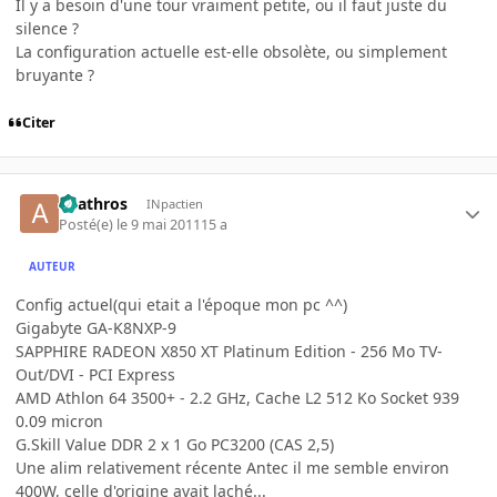
Il y a besoin d'une tour vraiment petite, ou il faut juste du
silence ?
La configuration actuelle est-elle obsolète, ou simplement
bruyante ?
Citer
anathros
INpactien
Posté(e)
le 9 mai 2011
15 a
AUTEUR
Config actuel(qui etait a l'époque mon pc ^^)
Gigabyte GA-K8NXP-9
SAPPHIRE RADEON X850 XT Platinum Edition - 256 Mo TV-
Out/DVI - PCI Express
AMD Athlon 64 3500+ - 2.2 GHz, Cache L2 512 Ko Socket 939
0.09 micron
G.Skill Value DDR 2 x 1 Go PC3200 (CAS 2,5)
Une alim relativement récente Antec il me semble environ
400W, celle d'origine avait laché...