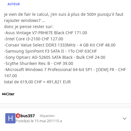
AUTEUR
je vien de fair le calcul, j'en suis à plus de 500¤ puisqu'il faut
rajouter windows7 ...
donc je pense rester sur:
-Asus Vintage V7-P8H67E Black CHF 171.00
-Intel Core i3-2100 CHF 127.00
-Corsair Value Select DDR3 1333MHz - 4 GB Kit CHF 48.00
-Samsung SpinPoint F3 SATA II - 1To CHF 63CHF
-Sony Optiarc AD-5260S SATA Black - Bulk CHF 24.00
-Scythe Shuriken Rev. B - CHF 39.00
-Microsoft Windows 7 Professional 64-bit SP1 - [OEM] FR - CHF
147.00
total de 619,00 CHF = 491,821 EUR
Citer
hebus357
INpactien
Posté(e)
le 15 mai 2011
15 a