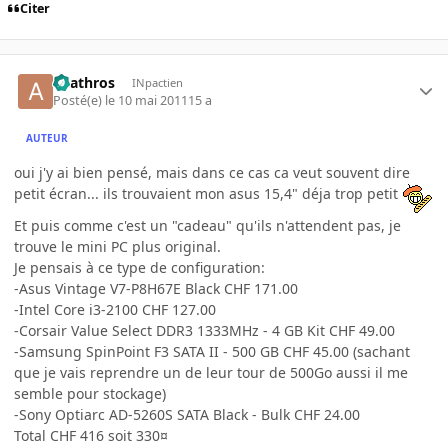
Citer
anathros
INpactien
Posté(e)
le 10 mai 2011
15 a
AUTEUR
oui j'y ai bien pensé, mais dans ce cas ca veut souvent dire
petit écran... ils trouvaient mon asus 15,4" déja trop petit
Et puis comme c'est un "cadeau" qu'ils n'attendent pas, je
trouve le mini PC plus original.
Je pensais à ce type de configuration:
-Asus Vintage V7-P8H67E Black CHF 171.00
-Intel Core i3-2100 CHF 127.00
-Corsair Value Select DDR3 1333MHz - 4 GB Kit CHF 49.00
-Samsung SpinPoint F3 SATA II - 500 GB CHF 45.00 (sachant
que je vais reprendre un de leur tour de 500Go aussi il me
semble pour stockage)
-Sony Optiarc AD-5260S SATA Black - Bulk CHF 24.00
Total CHF 416 soit 330¤