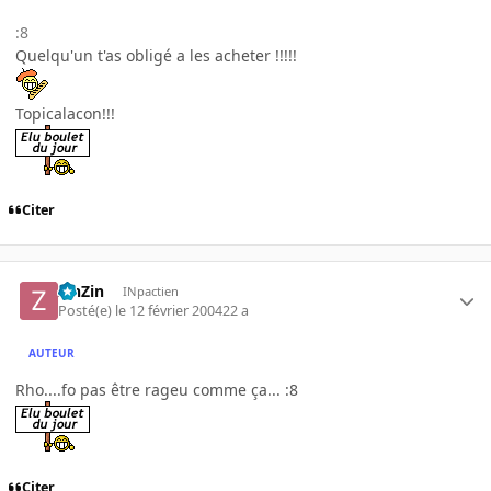
:8
Quelqu'un t'as obligé a les acheter !!!!!
Topicalacon!!!
Citer
ZinZin
INpactien
Posté(e)
le 12 février 2004
22 a
AUTEUR
Rho....fo pas être rageu comme ça... :8
Citer