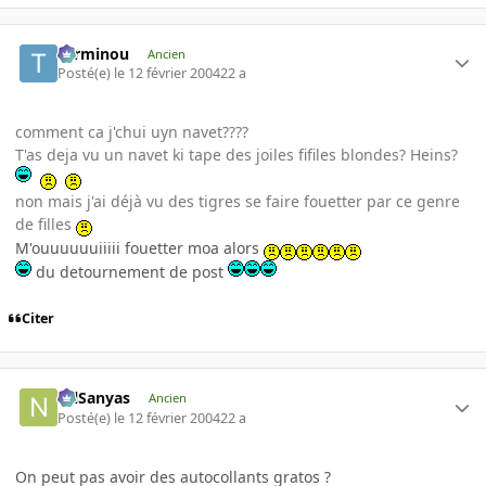
Terminou
Ancien
Posté(e)
le 12 février 2004
22 a
comment ca j'chui uyn navet????
T'as deja vu un navet ki tape des joiles fifiles blondes? Heins?
non mais j'ai déjà vu des tigres se faire fouetter par ce genre
de filles
M'ouuuuuuiiiii fouetter moa alors
du detournement de post
Citer
NilSanyas
Ancien
Posté(e)
le 12 février 2004
22 a
On peut pas avoir des autocollants gratos ?