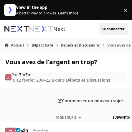
Aller au contenu
View in the app
×
Di
A better way to browse.
Learn more
.
Next
Se connecter
Accueil
INpact Café
Débats et Discussions
Vous avez de 
Vous avez de l'argent en trop?
Par
ZinZin
le 12 février 2004
22 a
dans
Débats et Discussions
Commencer un nouveau sujet
PAGE 1 SUR 2
SUIVANT
ZinZin
INpactien