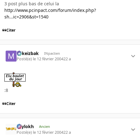
3 post plus bas de celui la
http://www.pcinpact.com/forum/index.php?
sh...ic=2906&st=1540
Citer
Mikeizbak
INpactien
Posté(e)
le 12 février 2004
22 a
:8
Citer
Psylokh
Ancien
Posté(e)
le 12 février 2004
22 a