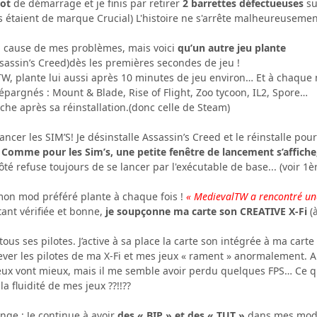
ot
de démarrage et je finis par retirer
2 barrettes défectueuses
su
es étaient de marque Crucial) L'histoire ne s'arrête malheureusement
la cause de mes problèmes, mais voici
qu’un autre jeu plante
sassin’s Creed)dès les premières secondes de jeu !
, plante lui aussi après 10 minutes de jeu environ… Et à chaque n
épargnés : Mount & Blade, Rise of Flight, Zoo tycoon, IL2, Spore…
he après sa réinstallation.(donc celle de Steam)
 lancer les SIM’S! Je désinstalle Assassin’s Creed et le réinstalle pou
!
Comme pour les Sim’s, une petite fenêtre de lancement s’affiche,
é refuse toujours de se lancer par l'exécutable de base... (voir 1è
mon mod préféré plante à chaque fois !
« MedievalTW a rencontré un
ant vérifiée et bonne,
je soupçonne ma carte son CREATIVE X-Fi
(
tous ses pilotes. J’active à sa place la carte son intégrée à ma cart
lever les pilotes de ma X-Fi et mes jeux « rament » anormalement. A
s jeux vont mieux, mais il me semble avoir perdu quelques FPS… Ce q
a fluidité de mes jeux ??!!??
ange : Je continue à avoir
des « BIP » et des « TUT »
dans mes mod