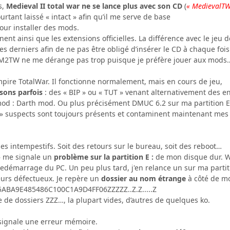
s,
Medieval II total war ne se lance plus avec son CD
(
« MedievalTW
pourtant laissé « intact » afin qu’il me serve de base
our installer des mods.
ent ainsi que les extensions officielles. La différence avec le jeu d
ces derniers afin de ne pas être obligé d’insérer le CD à chaque fois
 M2TW ne me dérange pas trop puisque je préfère jouer aux mods
 Empire TotalWar. Il fonctionne normalement, mais en cours de jeu,
 sons parfois
: des « BIP » ou « TUT » venant alternativement des 
n mod : Darth mod. Ou plus précisément DMUC 6.2 sur ma partition E
UT » suspects sont toujours présents et contaminent maintenant me
s intempestifs. Soit des retours sur le bureau, soit des reboot…
» me signale un
problème sur la partition E :
de mon disque dur. W
edémarrage du PC. Un peu plus tard, j'en relance un sur ma partiti
teurs défectueux. Je repère un
dossier au nom étrange
à côté de m
75ABA9E485486C100C1A9D4FF06ZZZZZ..Z.Z.....Z
e de dossiers ZZZ…, la plupart vides, d’autres de quelques ko.
signale une erreur mémoire.