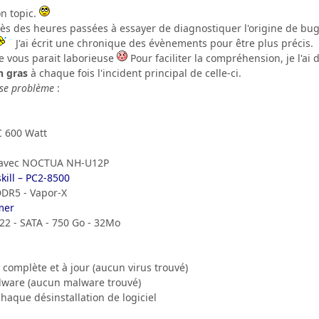
on topic.
près des heures passées à essayer de diagnostiquer l'origine de bu
J'ai écrit une chronique des évènements pour être plus précis.
re vous parait laborieuse
Pour faciliter la compréhension, je l'ai
n gras
à chaque fois l'incident principal de celle-ci.
ose problème
:
 600 Watt
0 avec NOCTUA NH-U12P
ill – PC2-8500
DR5 - Vapor-X
mer
 - SATA - 750 Go - 32Mo
 complète et à jour (aucun virus trouvé)
lware (aucun malware trouvé)
chaque désinstallation de logiciel