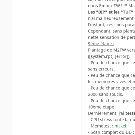
dans EmpireTW ! !!! Mai
Les "BIP" et les "TUT"
n'ai malheureusement p
l'instant, ces sons par
Cependant, sans plantag
nette sensation de per
9ème étape :
Plantage de M2TW vers l
([system.rpt] [error]).
- Peu de chance que ce
sans erreurs.
- Peu de chance que ce
les mémoires vives et n
- Peu de chance que ce
2006 sans soucis.
- Peu de chance que cela
10ème étape :
Dernièrement, j'ai
test
- CPU stress toute la nu
- Memetest :
nickel
- Scan complet du DD 