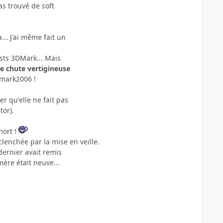
as trouvé de soft
... J'ai même fait un
ests 3DMark... Mais
e chute vertigineuse
Dmark2006 !
r qu'elle ne fait pas
tor).
mort !
lenchée par la mise en veille.
dernier avait remis
ère était neuve...