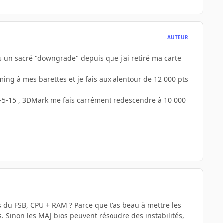
AUTEUR
is un sacré "downgrade" depuis que j'ai retiré ma carte
ing à mes barettes et je fais aux alentour de 12 000 pts
5-5-5-15 , 3DMark me fais carrément redescendre à 10 000
s du FSB, CPU + RAM ? Parce que t'as beau à mettre les
. Sinon les MAJ bios peuvent résoudre des instabilités,