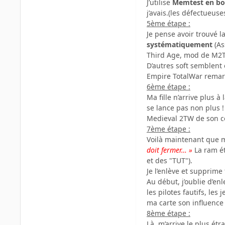
J’utilise
Memtest en bo
j’avais.(les défectueus
5ème étape :
Je pense avoir trouvé 
systématiquement
(As
Third Age, mod de M2TW
D’autres soft semblent 
Empire TotalWar remarc
6ème étape :
Ma fille n’arrive plus à
se lance pas non plus 
Medieval 2TW de son côt
7ème étape :
Voilà maintenant que 
doit fermer… »
La ram ét
et des "TUT").
Je l’enlève et supprime 
Au début, j’oublie d’en
les pilotes fautifs, le
ma carte son influence l
8ème étape :
Là, m’arrive le plus étr