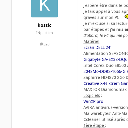
J'espère être dans le b
Je fais appel à vous a
graves sur mon PC.
Je m'excuse si sa lectu
kostic
par étapes et j'ai
mis e
INpactien
D'abord, le PC qui me p
Matériel
:
328
messages
Ecran DELL 24'
Alimentation SEASONIC
Gigabyte GA-EX38-DQ6
Intel Core2 Duo E850
2048Mo-DDR2-1066-G.sk
Saphirre HD4870 2Go D
Creative X-FI xtrem Ga
MAXTOR Diamondmax 22
Logiciels
:
WinXP pro
AVIRA antivirus-version
Malwarebytes' Anti-Ma
Ccleaner utilisé après 
1ère étape
: