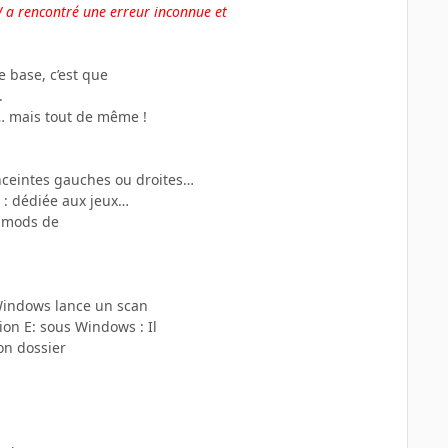
 a rencontré une erreur inconnue et
e base, c’est que
.
… mais tout de même !
enceintes gauches ou droites…
 : dédiée aux jeux…
s mods de
indows lance un scan
on E: sous Windows : Il
on dossier