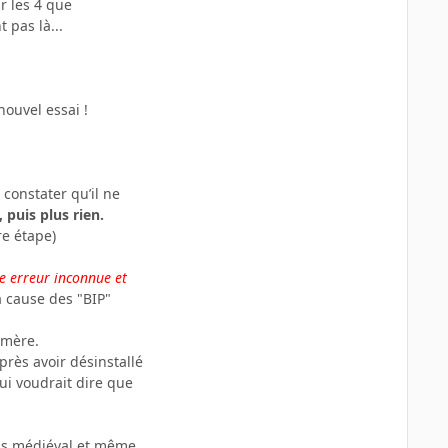
r les 4 que
 pas là...
ouvel essai !
r constater qu’il ne
 puis plus rien.
re étape)
e erreur inconnue et
à cause des "BIP"
e mère.
près avoir désinstallé
ui voudrait dire que
s médiéval et même