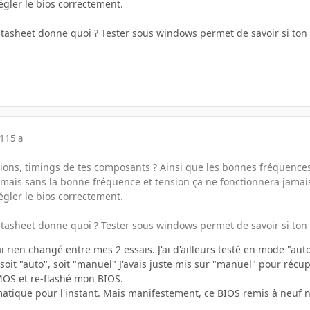
gler le bios correctement.
tasheet donne quoi ? Tester sous windows permet de savoir si ton X
11
15 a
nsions, timings de tes composants ? Ainsi que les bonnes fréquence
 mais sans la bonne fréquence et tension ça ne fonctionnera jamais
gler le bios correctement.
tasheet donne quoi ? Tester sous windows permet de savoir si ton X
'ai rien changé entre mes 2 essais. J'ai d'ailleurs testé en mode "au
soit "auto", soit "manuel" J'avais juste mis sur "manuel" pour récup
CMOS et re-flashé mon BIOS.
atique pour l'instant. Mais manifestement, ce BIOS remis à neuf 