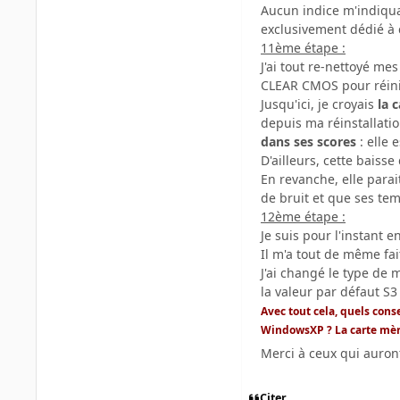
Aucun indice m'indiquan
exclusivement dédié à c
11ème étape :
J'ai tout re-nettoyé mes
CLEAR CMOS pour réinit
Jusqu'ici, je croyais
la 
depuis ma réinstallatio
dans ses scores
: elle 
D'ailleurs, cette bais
En revanche, elle parai
de bruit et que ses te
12ème étape :
Je suis pour l'instant 
Il m'a tout de même fa
J'ai changé le type de 
la valeur par défaut S3
Avec tout cela, quels con
WindowsXP ? La carte mère
Merci à ceux qui auron
Citer