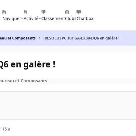
Naviguer
Activité
Classement
Clubs
Chatbox
reau et Composants
[RESOLU] PC sur GA-EX38-DQ6 en galère !
6 en galère !
 bureau et Composants
11
15 a