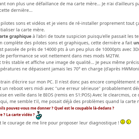
t non plus une défaillance de ma carte mère... Je n'ai d'ailleurs p
ette dernière...
 pilotes sons et vidéos et je viens de ré-installer proprement tout ça
ialiser la carte mère.
carte graphique
à l'abri de toute suspicion puisqu'elle passait les t
n complète des pilotes sons et graphiques, cette dernière a fait
un
est passée de près de 14000 pts à un peu plus de 10000pts avec 3
se de performance se voit nettement dans mes mods M2TW.
t très stable et affiche une image de qualité... Je peux même précise
mpératures ne dépassent jamais les 70° en charge (d'après HWMoni
entrain d'écrire sur mon PC. Il n'est donc pas encore complètement 
it un reboot vers midi avec "une erreur sérieuse" probablement déc
mise en veille dans le BIOS (remis en S1:POS) Avec le clearcmos, ce 
 qui, me semble t'il, me posait déjà des problèmes quand la carte m
seils pouvez-vous me donner ? Quel est le coupable là-dedans ?
 ? La carte vidéo ?
t le courage de me lire pour proposer leur diagnostique !