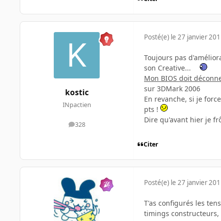
Posté(e)
le 27 janvier 20
Toujours pas d'améliora
son Creative...
Mon BIOS doit déconn
sur 3DMark 2006
kostic
En revanche, si je forc
INpactien
pts !
Dire qu'avant hier je fr
328
messages
Citer
Posté(e)
le 27 janvier 20
T'as configurés les te
timings constructeurs,