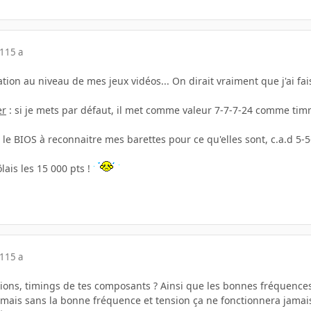
11
15 a
tion au niveau de mes jeux vidéos... On dirait vraiment que j'ai fa
er
: si je mets par défaut, il met comme valeur 7-7-7-24 comme timm
e le BIOS à reconnaitre mes barettes pour ce qu'elles sont, c.a.d 
ôlais les 15 000 pts !
11
15 a
nsions, timings de tes composants ? Ainsi que les bonnes fréquence
 mais sans la bonne fréquence et tension ça ne fonctionnera jamais