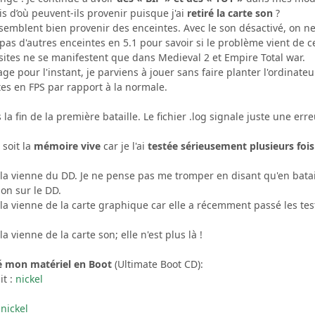
s d’où peuvent-ils provenir puisque j'ai
retiré la carte son
?
semblent bien provenir des enceintes. Avec le son désactivé, on ne
as d'autres enceintes en 5.1 pour savoir si le problème vient de c
asites ne se manifestent que dans Medieval 2 et Empire Total war.
e pour l'instant, je parviens à jouer sans faire planter l'ordinateu
tes en FPS par rapport à la normale.
a fin de la première bataille. Le fichier .log signale juste une er
 soit la
mémoire vive
car je l'ai
testée sérieusement plusieurs fois
la vienne du DD. Je ne pense pas me tromper en disant qu'en batail
on sur le DD.
la vienne de la carte graphique car elle a récemment passé les te
 vienne de la carte son; elle n'est plus là !
é mon matériel en Boot
(Ultimate Boot CD):
it :
nickel
:
nickel