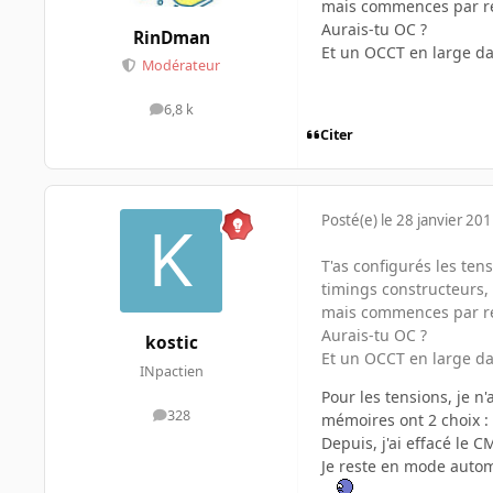
mais commences par ré
Aurais-tu OC ?
RinDman
Et un OCCT en large da
Modérateur
6,8 k
messages
Citer
Posté(e)
le 28 janvier 20
T'as configurés les te
timings constructeurs,
mais commences par ré
Aurais-tu OC ?
kostic
Et un OCCT en large da
INpactien
Pour les tensions, je n
328
mémoires ont 2 choix : 
messages
Depuis, j'ai effacé le 
Je reste en mode autom