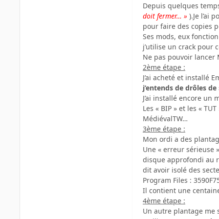
Depuis quelques temp
doit fermer… »
).Je l’ai 
pour faire des copies p
Ses mods, eux fonctionn
j’utilise un crack pour 
Ne pas pouvoir lancer
2ème étape :
J’ai acheté et installé
j’entends de drôles de
J’ai installé encore u
Les « BIP » et les « T
MédiévalTW…
3ème étape :
Mon ordi a des plantage
Une « erreur sérieuse 
disque approfondi au r
dit avoir isolé des sec
Program Files : 3590F
Il contient une centain
4ème étape :
Un autre plantage me 