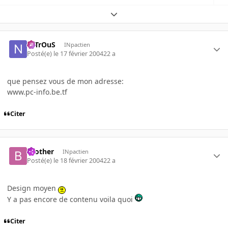
Expand topic overview
NiTrOuS
INpactien
Posté(e)
le 17 février 2004
22 a
que pensez vous de mon adresse:
www.pc-info.be.tf
Citer
brother
INpactien
Posté(e)
le 18 février 2004
22 a
Design moyen
Y a pas encore de contenu voila quoi
Citer