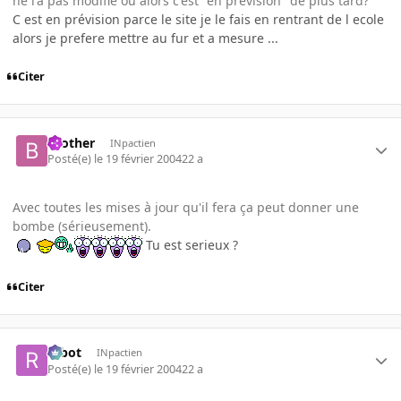
ne l'a pas modifié ou alors c'est "en prévision" de plus tard?
C est en prévision parce le site je le fais en rentrant de l ecole
alors je prefere mettre au fur et a mesure ...
Citer
brother
INpactien
Posté(e)
le 19 février 2004
22 a
Avec toutes les mises à jour qu'il fera ça peut donner une
bombe (sérieusement).
Tu est serieux ?
Citer
rabot
INpactien
Posté(e)
le 19 février 2004
22 a