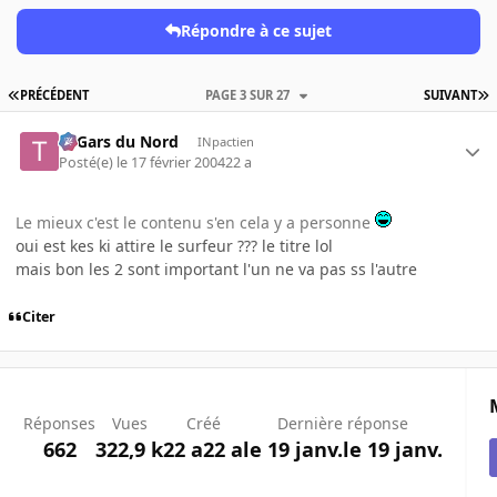
Répondre à ce sujet
PRÉCÉDENT
PAGE 3 SUR 27
SUIVANT
Ti Gars du Nord
INpactien
Posté(e)
le 17 février 2004
22 a
Le mieux c'est le contenu s'en cela y a personne
oui est kes ki attire le surfeur ??? le titre lol
mais bon les 2 sont important l'un ne va pas ss l'autre
Citer
Réponses
Vues
Créé
Dernière réponse
662
322,9 k
22 a
22 a
le 19 janv.
le 19 janv.