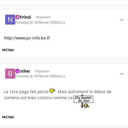
NiTrOuS
INpactien
Posté(e)
le 18 février 2004
22 a
http://www.pc-info.be.tf
Citer
brother
INpactien
Posté(e)
le 18 février 2004
22 a
La 1ere page fait perso
Mais autrement le debut de
contenu est bien continu comme ca
Citer