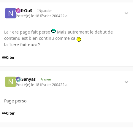
NiTrOuS
INpactien
Posté(e)
le 18 février 2004
22 a
La 1ere page fait perso
Mais autrement le debut de
contenu est bien continu comme ca
la 1iere fait quoi ?
Citer
NilSanyas
Ancien
Posté(e)
le 18 février 2004
22 a
Page perso.
Citer