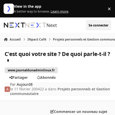
Aller au contenu
View in the app
×
Di
A better way to browse.
Learn more
.
Next
Se connecter
Accueil
INpact Café
Projets personnels et Gestion commun
C'est quoi votre site ? De quoi parle-t-il ?
www.journaldunadminlinux.fr
Partager
Abonnés
Par
Aujourd8
le 11 février 2004
22 a
dans
Projets personnels et Gestion
communautaire
Commencer un nouveau sujet