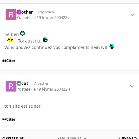
brother
INpactien
Posté(e)
le 19 février 2004
22 a
he ben
Toi aussi tu
Vous pouvez continuez vos compkiments hein NIL
Citer
rabot
INpactien
Posté(e)
le 19 février 2004
22 a
ton site est super
Citer
PRÉCÉDENT
PAGE 3 SUR 27
SUIVANT