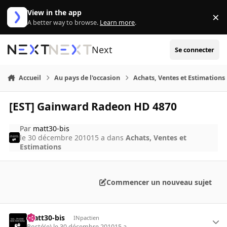
Aller au contenu
View in the app
×
Di
A better way to browse.
Learn more
.
Next
Se connecter
Accueil
Au pays de l'occasion
Achats, Ventes et Estimations
[EST] Gainward Radeon HD 4870
Par
matt30-bis
le 30 décembre 2010
15 a
dans
Achats, Ventes et
Estimations
Commencer un nouveau sujet
matt30-bis
INpactien
Posté(e)
le 30 décembre 2010
15 a