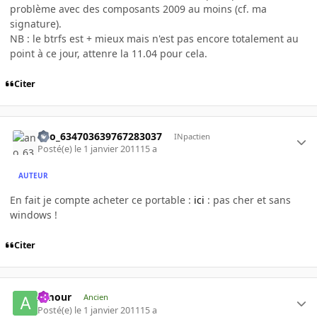
problème avec des composants 2009 au moins (cf. ma
signature).
NB : le btrfs est + mieux mais n'est pas encore totalement au
point à ce jour, attenre la 11.04 pour cela.
Citer
ano_634703639767283037
INpactien
Posté(e)
le 1 janvier 2011
15 a
AUTEUR
En fait je compte acheter ce portable :
ici
: pas cher et sans
windows !
Citer
Amour
Ancien
Posté(e)
le 1 janvier 2011
15 a