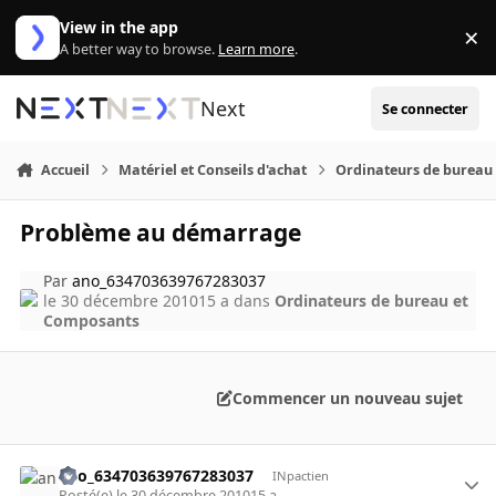
Aller au contenu
View in the app
×
Di
A better way to browse.
Learn more
.
Next
Se connecter
Accueil
Matériel et Conseils d'achat
Ordinateurs de bureau
Problème au démarrage
Par
ano_634703639767283037
le 30 décembre 2010
15 a
dans
Ordinateurs de bureau et
Composants
Commencer un nouveau sujet
ano_634703639767283037
INpactien
Posté(e)
le 30 décembre 2010
15 a