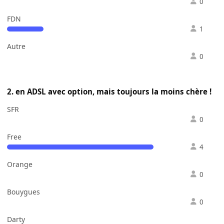
0
FDN
1
Autre
0
2. en ADSL avec option, mais toujours la moins chère !
SFR
0
Free
4
Orange
0
Bouygues
0
Darty