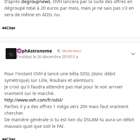
D'après
degroupnews
, OVH lancera par la suite des offres en
dégroupé total à 20 euros par mois, mais je ne sais pas s'il en
sera de même en ADSL nu.
Citer
RaphAstronome
Modérateur
Posté(e)
le 26 décembre 2010
15 a
Pour l'instant OVH à lancé une bêta SDSL (donc débit
symétrique) sur Lille, Roubaix et alentours.
Je crois qu'il faudra attendre pas mal pour le voir arriver
vraiment sur le marché.
http://www.ovh.com/fr/sdsl/
Parfois il y a des offres 1 méga vers 20¤ mais faut vraiment
chercher.
De manière générale si tu est loin du DSLAM tu aura un débit
mauvais quel que soit le FAI.
Citer