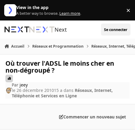
Aller au contenu
View in the app
×
Di
A better way to browse.
Learn more
.
Next
Se connecter
Accueil
Réseaux et Programmation
Réseaux, Internet, Télé
Où trouver l'ADSL le moins cher en
non-dégroupé ?
Par
jeey
le 26 décembre 2010
15 a
dans
Réseaux, Internet,
Téléphonie et Services en Ligne
Commencer un nouveau sujet