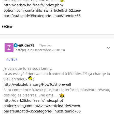
http://dark26.hd.free.fr/index.php?
option=com_content&view=article&id=52:xen-
parefeu&catid=35:categorie-linux&Itemid=55
Citer
ZionRider78
INpactien
Posté(e)
le 20 septembre 2010
15 a
AUTEUR
Je vois que tu es sous Lenny.
tu as essayé SHorewall en frontend à IPtables ??? ça change la
vie ( en mieux
)
http://wiki.debian.org/HowTo/shorewall
Si tu commence à avoir plusieurs interfaces, plusieurs réseau,
des règles bizarres, une dmz ....
http://dark26.hd.free.fr/index.php?
option=com_content&view=article&id=52:xen-
parefeu&catid=35:categorie-linux&Itemid=55