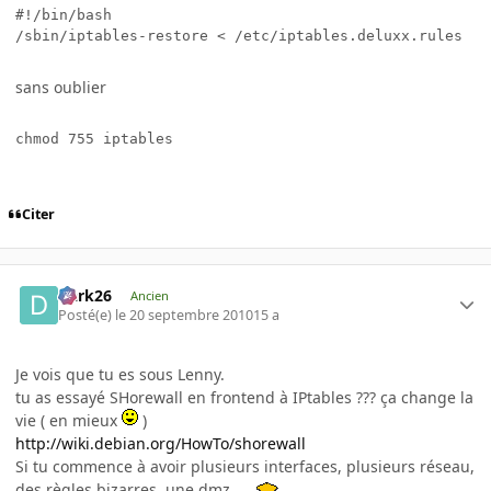
#!/bin/bash

sans oublier
Citer
Dark26
Ancien
Posté(e)
le 20 septembre 2010
15 a
Je vois que tu es sous Lenny.
tu as essayé SHorewall en frontend à IPtables ??? ça change la
vie ( en mieux
)
http://wiki.debian.org/HowTo/shorewall
Si tu commence à avoir plusieurs interfaces, plusieurs réseau,
des règles bizarres, une dmz ....