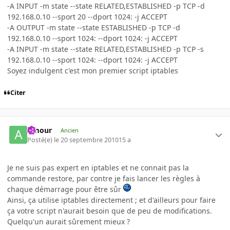
-A INPUT -m state --state RELATED,ESTABLISHED -p TCP -d
192.168.0.10 --sport 20 --dport 1024: -j ACCEPT
-A OUTPUT -m state --state ESTABLISHED -p TCP -d
192.168.0.10 --sport 1024: --dport 1024: -j ACCEPT
-A INPUT -m state --state RELATED,ESTABLISHED -p TCP -s
192.168.0.10 --sport 1024: --dport 1024: -j ACCEPT
Soyez indulgent c'est mon premier script iptables
Citer
Amour
Ancien
Posté(e)
le 20 septembre 2010
15 a
Je ne suis pas expert en iptables et ne connait pas la
commande restore, par contre je fais lancer les règles à
chaque démarrage pour être sûr
Ainsi, ça utilise iptables directement ; et d'ailleurs pour faire
ça votre script n'aurait besoin que de peu de modifications.
Quelqu'un aurait sûrement mieux ?