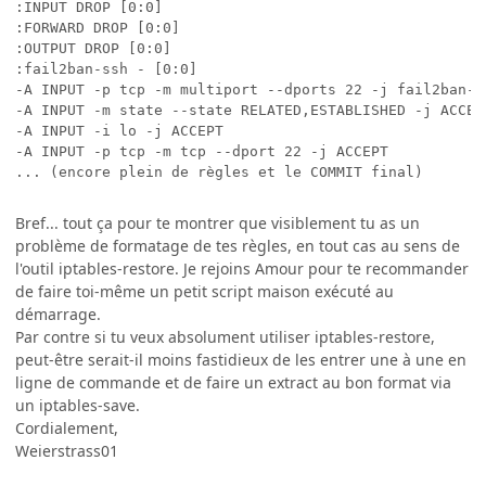
:INPUT DROP [0:0]

:FORWARD DROP [0:0]

:OUTPUT DROP [0:0]

:fail2ban-ssh - [0:0]

-A INPUT -p tcp -m multiport --dports 22 -j fail2ban-ss
-A INPUT -m state --state RELATED,ESTABLISHED -j ACCEPT
-A INPUT -i lo -j ACCEPT

-A INPUT -p tcp -m tcp --dport 22 -j ACCEPT

Bref... tout ça pour te montrer que visiblement tu as un
problème de formatage de tes règles, en tout cas au sens de
l'outil iptables-restore. Je rejoins Amour pour te recommander
de faire toi-même un petit script maison exécuté au
démarrage.
Par contre si tu veux absolument utiliser iptables-restore,
peut-être serait-il moins fastidieux de les entrer une à une en
ligne de commande et de faire un extract au bon format via
un iptables-save.
Cordialement,
Weierstrass01