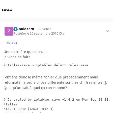
Citer
ZionRider78
INpactien
Posté(e)
le 20 septembre 2010
15 a
AUTEUR
Une derniére question,
Je viens de faire
iptables-save > iptables.deluxx.rules.save
J'obtiens donc le même fichier que précedemment mais
reformaté, la seule chose différente sont les chiffres entre [].
Quelqu'un sait à quoi ça correspond?
# Generated by iptables-save v1.4.2 on Mon Sep 20 11:35
*filter

:INPUT DROP [4049:183213]
