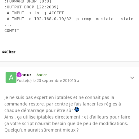
:FORWARD DROP [0:0]

:OUTPUT DROP [22:2039]

-A INPUT -i lo -j ACCEPT 

-A INPUT -d 192.168.0.10/32 -p icmp -m state --state E
...

Citer
Amour
Ancien
Posté(e)
le 20 septembre 2010
15 a
Je ne suis pas expert en iptables et ne connait pas la
commande restore, par contre je fais lancer les règles à
chaque démarrage pour être sûr
Ainsi, ça utilise iptables directement ; et d'ailleurs pour faire
ça votre script n'aurait besoin que de peu de modifications.
Quelqu'un aurait sûrement mieux ?