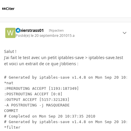
Citer
Weierstrass01
INpactien
Posté(e)
le 20 septembre 2010
15 a
Salut !
J'ai fait le test avec un petit iptables-save > iptables-save.test
et voici un extrait de ce que j'obtiens :
# Generated by iptables-save v1.4.8 on Mon Sep 20 10:37
*nat

:PREROUTING ACCEPT [1193:187349]

:POSTROUTING ACCEPT [0:0]

:OUTPUT ACCEPT [5157:321283]

-A POSTROUTING -j MASQUERADE

COMMIT

# Completed on Mon Sep 20 10:37:35 2010

# Generated by iptables-save v1.4.8 on Mon Sep 20 10:37
*filter
