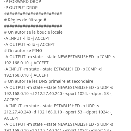
-P FORWARD DROP
-P OUTPUT DROP
######################
# Règles de filtrage #
######################
# On autorise la boucle locale
-A INPUT -i lo -j ACCEPT
-A OUTPUT -o lo -j ACCEPT
# On autorise PING
-A OUTPUT -m state --state NEW,ESTABLISHED -p ICMP -s
192.168.0.10 -j ACCEPT
-A INPUT -m state --state ESTABLISHED -p ICMP -d
192.168.0.10 -j ACCEPT
# On autorise les DNS primaire et secondaire
-A OUTPUT -m state --state NEW,ESTABLISHED -p UDP -s
192.168.0.10 -d 212.27.40.240 --sport 1024: --dport 53 -j
ACCEPT
-A INPUT -m state --state ESTABLISHED -p UDP -s
212.27.40.240 -d 192.168.0.10 --sport 53 --dport 1024: -j
ACCEPT
-A OUTPUT -m state --state NEW,ESTABLISHED -p UDP -s
192.168.0.10 -d 212.27.40.241 --sport 1024: --dport 53 -j