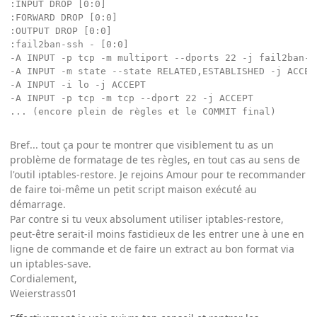
:INPUT DROP [0:0]

:FORWARD DROP [0:0]

:OUTPUT DROP [0:0]

:fail2ban-ssh - [0:0]

-A INPUT -p tcp -m multiport --dports 22 -j fail2ban-ss
-A INPUT -m state --state RELATED,ESTABLISHED -j ACCEPT
-A INPUT -i lo -j ACCEPT

-A INPUT -p tcp -m tcp --dport 22 -j ACCEPT

Bref... tout ça pour te montrer que visiblement tu as un
problème de formatage de tes règles, en tout cas au sens de
l'outil iptables-restore. Je rejoins Amour pour te recommander
de faire toi-même un petit script maison exécuté au
démarrage.
Par contre si tu veux absolument utiliser iptables-restore,
peut-être serait-il moins fastidieux de les entrer une à une en
ligne de commande et de faire un extract au bon format via
un iptables-save.
Cordialement,
Weierstrass01