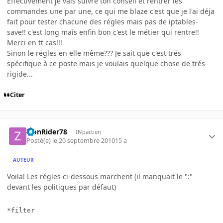
Effectivement je vais suivre ton conseil et rentrer les
commandes une par une, ce qui me blaze c'est que je l'ai déja
fait pour tester chacune des régles mais pas de iptables-
save!! c'est long mais enfin bon c'est le métier qui rentre!!
Merci en tt cas!!!
Sinon le régles en elle même??? Je sait que c'est trés
spécifique à ce poste mais je voulais quelque chose de trés
rigide...
Citer
ZionRider78
INpactien
Posté(e)
le 20 septembre 2010
15 a
AUTEUR
Voila! Les régles ci-dessous marchent (il manquait le ":"
devant les politiques par défaut)
*filter
