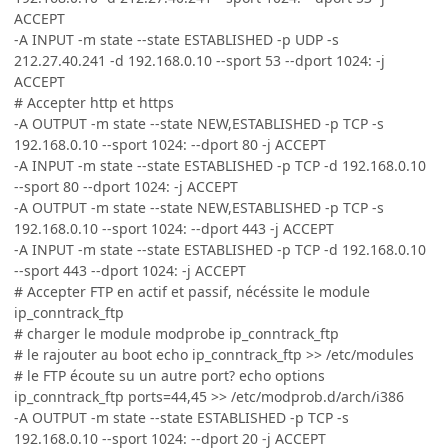
ACCEPT
-A INPUT -m state --state ESTABLISHED -p UDP -s
212.27.40.241 -d 192.168.0.10 --sport 53 --dport 1024: -j
ACCEPT
# Accepter http et https
-A OUTPUT -m state --state NEW,ESTABLISHED -p TCP -s
192.168.0.10 --sport 1024: --dport 80 -j ACCEPT
-A INPUT -m state --state ESTABLISHED -p TCP -d 192.168.0.10
--sport 80 --dport 1024: -j ACCEPT
-A OUTPUT -m state --state NEW,ESTABLISHED -p TCP -s
192.168.0.10 --sport 1024: --dport 443 -j ACCEPT
-A INPUT -m state --state ESTABLISHED -p TCP -d 192.168.0.10
--sport 443 --dport 1024: -j ACCEPT
# Accepter FTP en actif et passif, nécéssite le module
ip_conntrack_ftp
# charger le module modprobe ip_conntrack_ftp
# le rajouter au boot echo ip_conntrack_ftp >> /etc/modules
# le FTP écoute su un autre port? echo options
ip_conntrack_ftp ports=44,45 >> /etc/modprob.d/arch/i386
-A OUTPUT -m state --state ESTABLISHED -p TCP -s
192.168.0.10 --sport 1024: --dport 20 -j ACCEPT