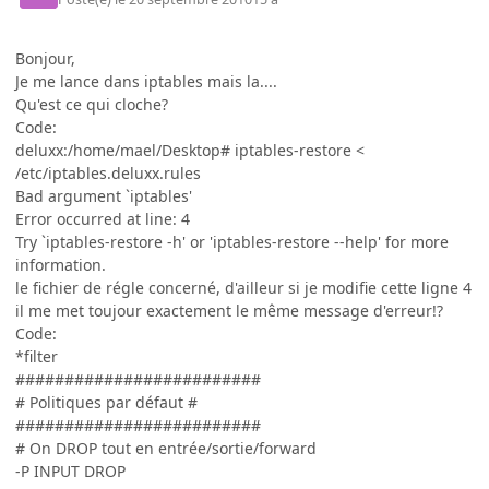
Bonjour,
Je me lance dans iptables mais la....
Qu'est ce qui cloche?
Code:
deluxx:/home/mael/Desktop# iptables-restore <
/etc/iptables.deluxx.rules
Bad argument `iptables'
Error occurred at line: 4
Try `iptables-restore -h' or 'iptables-restore --help' for more
information.
le fichier de régle concerné, d'ailleur si je modifie cette ligne 4
il me met toujour exactement le même message d'erreur!?
Code:
*filter
#########################
# Politiques par défaut #
#########################
# On DROP tout en entrée/sortie/forward
-P INPUT DROP