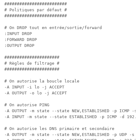
#########################

# Politiques par défaut #

#########################

# On DROP tout en entrée/sortie/forward

:INPUT DROP

:FORWARD DROP

:OUTPUT DROP

######################

# Règles de filtrage #

######################

# On autorise la boucle locale

-A INPUT -i lo -j ACCEPT

-A OUTPUT -o lo -j ACCEPT

# On autorise PING

-A OUTPUT -m state --state NEW,ESTABLISHED -p ICMP -s 
-A INPUT -m state --state ESTABLISHED -p ICMP -d 192.16
# On autorise les DNS primaire et secondaire

-A OUTPUT -m state --state NEW,ESTABLISHED -p UDP -s 1