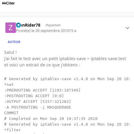
Citer
ZionRider78
INpactien
Posté(e)
le 20 septembre 2010
15 a
AUTEUR
Salut !
J'ai fait le test avec un petit iptables-save > iptables-save.test
et voici un extrait de ce que j'obtiens :
# Generated by iptables-save v1.4.8 on Mon Sep 20 10:37
*nat

:PREROUTING ACCEPT [1193:187349]

:POSTROUTING ACCEPT [0:0]

:OUTPUT ACCEPT [5157:321283]

-A POSTROUTING -j MASQUERADE

COMMIT

# Completed on Mon Sep 20 10:37:35 2010

# Generated by iptables-save v1.4.8 on Mon Sep 20 10:37
*filter
