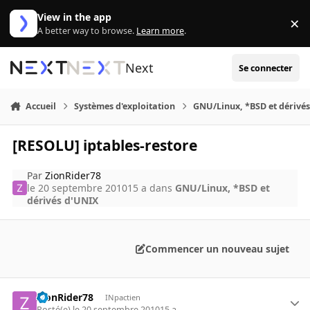
Aller au contenu
View in the app
×
Di
A better way to browse.
Learn more
.
Next
Se connecter
Accueil
Systèmes d'exploitation
GNU/Linux, *BSD et dérivé
[RESOLU] iptables-restore
Par
ZionRider78
le 20 septembre 2010
15 a
dans
GNU/Linux, *BSD et
dérivés d'UNIX
Commencer un nouveau sujet
ZionRider78
INpactien
Posté(e)
le 20 septembre 2010
15 a