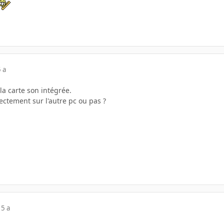
 a
la carte son intégrée.
ectement sur l'autre pc ou pas ?
15 a