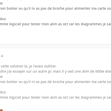
me
 mon boitier vu qu'il ni as pas de broche pour alimenter ma carte son
ndus
omme logiciel pour tester mon alim as oct car les diagrammes je s
 a
ette solution la, je l'avais oublier.
dre j'ai essayer sur un autre pc mais il y vait une alim de 600w a
me
 mon boitier vu qu'il ni as pas de broche pour alimenter ma carte son
ndus
omme logiciel pour tester mon alim as oct car les diagrammes je s