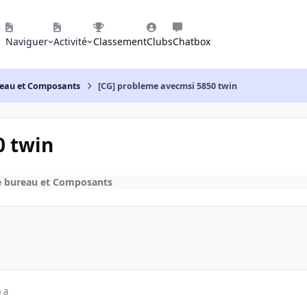
Naviguer
Activité
Classement
Clubs
Chatbox
reau et Composants
[CG] probleme avecmsi 5850 twin
0 twin
e bureau et Composants
 a