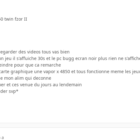
 twin fzor II
regarder des videos tous vas bien
 jeu il s'affuiche 30s et le pc bugg ecran noir plus rien ne s'affich
tteindre pour que ca remarche
arte graphique une vapor x 4850 et tous fonctionne meme les jeu
r de mon alim qui deconne
ouer et ces venue du jours au lendemain
ider svp*
 a