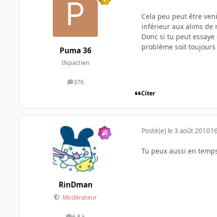
Cela peu peut être ven
inférieur aux alims de m
Donc si tu peut essaye 
problème soit toujours 
Puma 36
INpactien
376
messages
Citer
Posté(e)
le 3 août 2010
16
Tu peux aussi en temps 
RinDman
Modérateur
6,8 k