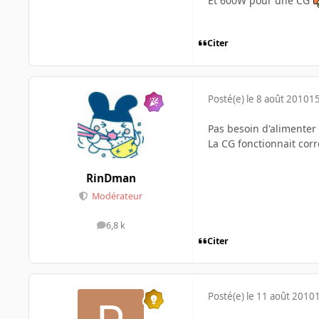
Et 600W pour une CG
Citer
Posté(e)
le 8 août 2010
15
Pas besoin d'alimenter 
La CG fonctionnait corr
RinDman
Modérateur
6,8 k
messages
Citer
Posté(e)
le 11 août 2010