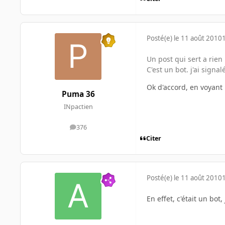
Posté(e)
le 11 août 2010
Un post qui sert a rien 
C'est un bot. j'ai sign
Ok d'accord, en voyant l
Puma 36
INpactien
376
messages
Citer
Posté(e)
le 11 août 2010
En effet, c'était un bo