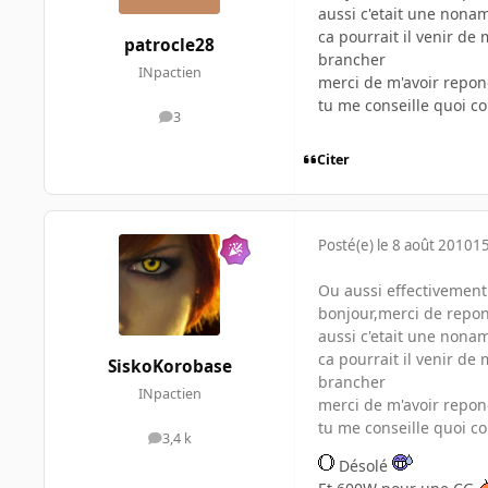
aussi c'etait une nona
ca pourrait il venir de
patrocle28
brancher
INpactien
merci de m'avoir repo
tu me conseille quoi c
3
messages
Citer
Posté(e)
le 8 août 2010
15
Ou aussi effectivement c
bonjour,merci de repon
aussi c'etait une nona
ca pourrait il venir de
SiskoKorobase
brancher
INpactien
merci de m'avoir repo
tu me conseille quoi c
3,4 k
messages
Désolé