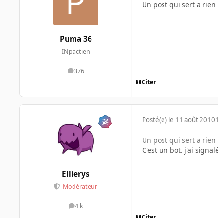
Un post qui sert a rien 
Puma 36
INpactien
376
messages
Citer
Posté(e)
le 11 août 2010
Un post qui sert a rien 
C'est un bot. j'ai sign
Ellierys
Modérateur
4 k
messages
Citer