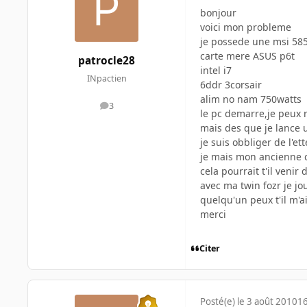
bonjour
voici mon probleme
je possede une msi 5850
carte mere ASUS p6t
patrocle28
intel i7
INpactien
6ddr 3corsair
alim no nam 750watts
3
messages
le pc demarre,je peux 
mais des que je lance un
je suis obbliger de l'e
je mais mon ancienne c
cela pourrait t'il veni
avec ma twin fozr je j
quelqu'un peux t'il m'a
merci
Citer
Posté(e)
le 3 août 2010
16