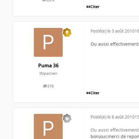
messages
Citer
Posté(e)
le 3 août 2010
16
Ou aussi effectivement c
Puma 36
INpactien
376
messages
Citer
Posté(e)
le 8 août 2010
15
Ou aussi effectivement c
bonjour,merci de repon