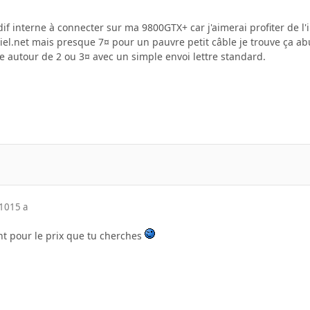
dif interne à connecter sur ma 9800GTX+ car j'aimerai profiter de 
riel.net mais presque 7¤ pour un pauvre petit câble je trouve ça ab
e autour de 2 ou 3¤ avec un simple envoi lettre standard.
010
15 a
nt pour le prix que tu cherches