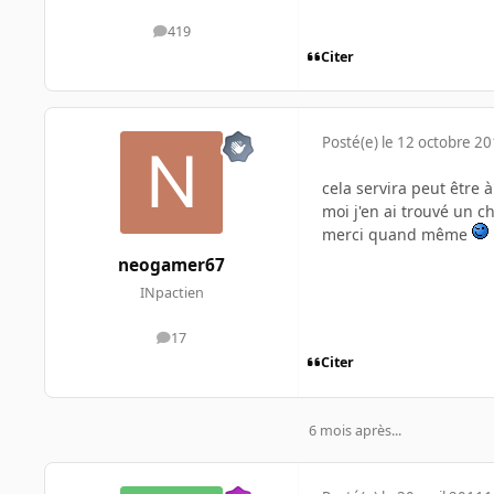
419
messages
Citer
Posté(e)
le 12 octobre 2
cela servira peut être 
moi j'en ai trouvé un ch
merci quand même
neogamer67
INpactien
17
messages
Citer
6 mois après...