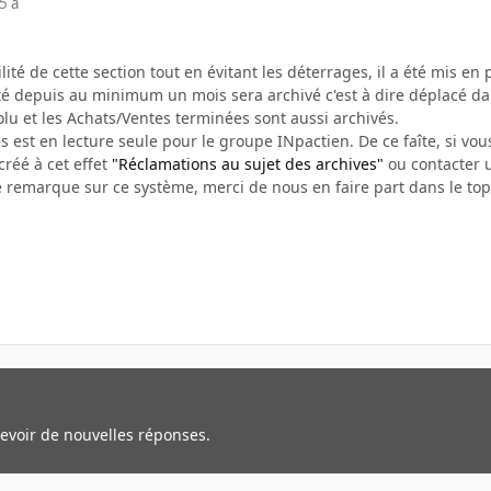
5 a
bilité de cette section tout en évitant les déterrages, il a été mis e
vité depuis au minimum un mois sera archivé c'est à dire déplacé d
olu et les Achats/Ventes terminées sont aussi archivés.
s est en lecture seule pour le groupe INpactien. De ce faîte, si vous
créé à cet effet
"Réclamations au sujet des archives"
ou contacter u
e remarque sur ce système, merci de nous en faire part dans le top
cevoir de nouvelles réponses.