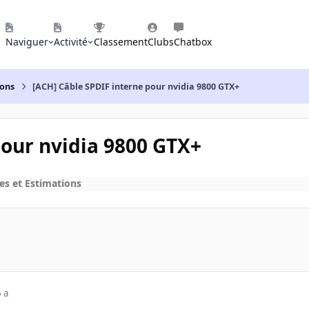
Naviguer
Activité
Classement
Clubs
Chatbox
ions
[ACH] Câble SPDIF interne pour nvidia 9800 GTX+
pour nvidia 9800 GTX+
es et Estimations
 a