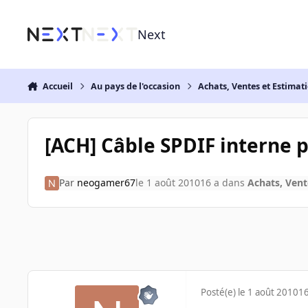
Aller au contenu
Next
Accueil
Au pays de l'occasion
Achats, Ventes et Estimat
[ACH] Câble SPDIF interne 
Par
neogamer67
le 1 août 2010
16 a
dans
Achats, Vent
Posté(e)
le 1 août 2010
16