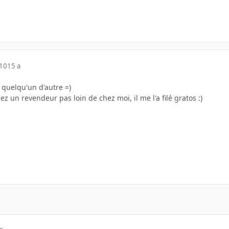
010
15 a
à quelqu'un d'autre =)
ez un revendeur pas loin de chez moi, il me l'a filé gratos :)