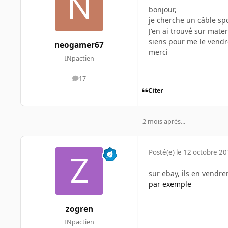
bonjour,
je cherche un câble sp
J'en ai trouvé sur mate
siens pour me le vendr
neogamer67
merci
INpactien
17
messages
Citer
2 mois après...
Posté(e)
le 12 octobre 2
sur ebay, ils en vendre
par exemple
zogren
INpactien