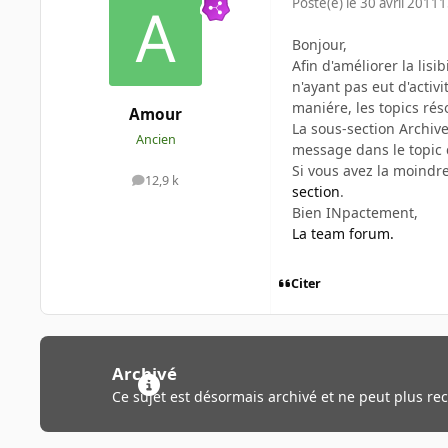
Posté(e)
le 30 avril 2011
1
Bonjour,
Afin d'améliorer la lisi
n'ayant pas eut d'acti
maniére, les topics rés
Amour
La sous-section Archive
Ancien
message dans le topic 
Si vous avez la moindr
12,9 k
messages
section
.
Bien INpactement,
La team forum.
Citer
Archivé
Ce sujet est désormais archivé et ne peut plus re