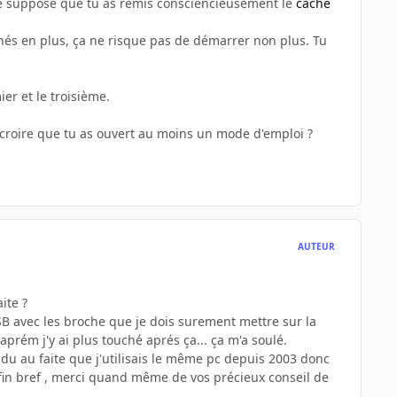
, je suppose que tu as remis consciencieusement le
cache
hés en plus, ça ne risque pas de démarrer non plus. Tu
er et le troisième.
e croire que tu as ouvert au moins un mode d'emploi ?
AUTEUR
ite ?
USB avec les broche que je dois surement mettre sur la
 aprém j'y ai plus touché aprés ça... ça m'a soulé.
t du au faite que j'utilisais le même pc depuis 2003 donc
 enfin bref , merci quand même de vos précieux conseil de