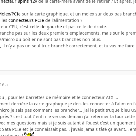
necteur 8pins 12v
de la carte-mère avant de le retirer ? Et après
Molex/PCIe
sur la carte graphique, et un molex sur deux pas branc
r les
connecteurs PCIe
de l'alimentation ?
ateur CPU, c'est
celle de gauche
et pas celle de droite.
branche pas sur les deux premiers emplacements, mais sur le premi
e/micro du boîtier ne sont pas branchés non plus.
, il n'y a pas un seul truc branché correctement, et tu vas me fair
16 a
pu , pour les barrettes de mémoire et le connecteur ATX ...
nt derrière la carte graphique je dois les connecter à l'alim en fa
cro je sais pas comment les brancher... j'ai le petit truque bleu 
rès ? c'est tout ? enfin je verrais demain j'ai refermer la tour cette
t avec mes questions mais si je suis autant à l'ouest c'est uniquemen
 Sata PCIe etc je connaissait pas... j'avais jamais tâté ça avant...
e patience !