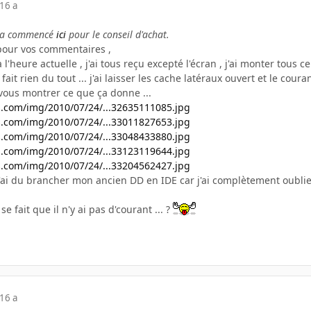
16 a
t a commencé
ici
pour le conseil d'achat.
 pour vos commentaires ,
 l'heure actuelle , j'ai tous reçu excepté l'écran , j'ai monter tous ce
ait rien du tout ... j'ai laisser les cache latéraux ouvert et le couran
ous montrer ce que ça donne ...
s.com/img/2010/07/24/...32635111085.jpg
s.com/img/2010/07/24/...33011827653.jpg
s.com/img/2010/07/24/...33048433880.jpg
s.com/img/2010/07/24/...33123119644.jpg
s.com/img/2010/07/24/...33204562427.jpg
 j'ai du brancher mon ancien DD en IDE car j'ai complètement oub
 fait que il n'y ai pas d'courant ... ?
16 a