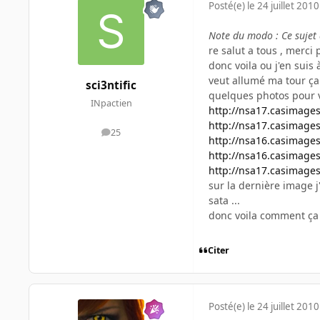
Posté(e)
le 24 juillet 2010
Note du modo : Ce suje
re salut a tous , merci
donc voila ou j'en suis à
veut allumé ma tour ça f
sci3ntific
quelques photos pour v
INpactien
http://nsa17.casimage
http://nsa17.casimage
25
messages
http://nsa16.casimage
http://nsa16.casimage
http://nsa17.casimage
sur la dernière image
sata ...
donc voila comment ça se
Citer
Posté(e)
le 24 juillet 2010