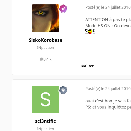
Posté(e)
le 24 juillet 2010
ATTENTION à pas te plan
Mode HS ON : On devra
SiskoKorobase
INpactien
3,4 k
messages
Citer
Posté(e)
le 24 juillet 2010
ouai c'est bon je vais f
PS: et vous inquiétez pa
sci3ntific
INpactien