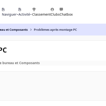
Naviguer
Activité
Classement
Clubs
Chatbox
reau et Composants
Problèmes après montage PC
PC
de bureau et Composants