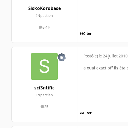
SiskoKorobase
INpactien
3,4 k
messages
Citer
Posté(e)
le 24 juillet 2010
a ouai exact pff ils éta
sci3ntific
INpactien
25
messages
Citer