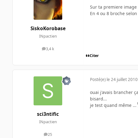
Sur ta premiere image 
En 4 ou 8 broche selon 
SiskoKorobase
INpactien
3,4 k
messages
Citer
Posté(e)
le 24 juillet 2010
ouai j'avais brancher ç
bisard...
je test quand même ...
sci3ntific
INpactien
25
messages