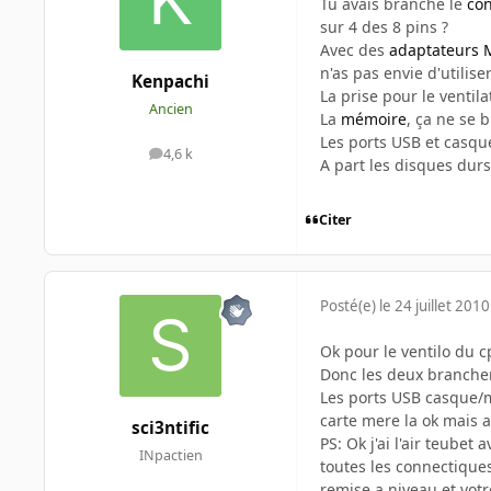
Tu avais branché le
con
sur 4 des 8 pins ?
Avec des
adaptateurs 
n'as pas envie d'utilise
Kenpachi
La prise pour le ventil
Ancien
La
mémoire
, ça ne se 
Les ports USB et casqu
4,6 k
messages
A part les disques durs
Citer
Posté(e)
le 24 juillet 2010
Ok pour le ventilo du c
Donc les deux brancheme
Les ports USB casque/mi
carte mere la ok mais ap
sci3ntific
PS: Ok j'ai l'air teube
INpactien
toutes les connectiques
remise a niveau et votr