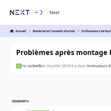
Aller au contenu
Next
Accueil
Matériel et Conseils d'achat
Ordinateurs de bu
Problèmes après montage 
Par
sci3ntific
le 24 juillet 2010
16 a
dans
Ordinateurs 
1
2
SUIVANT