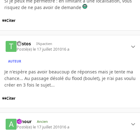
Si je peux me permettre : en limitant à une localisation, vous
risquez de ne pas avoir de demande
Citer
Tristos
INpactien
Posté(e)
le 17 juillet 2010
16 a
AUTEUR
Je n'espère pas avoir beaucoup de réponses mais je tente ma
chance... Au passage désolé du flood (boulet), je n'ai pas voulu
créer en 3 fois le sujet...
Citer
Amour
Ancien
Posté(e)
le 17 juillet 2010
16 a