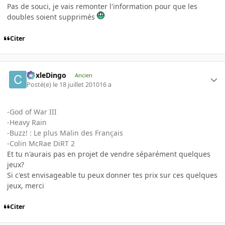
Pas de souci, je vais remonter l'information pour que les
doubles soient supprimés
Citer
CoxleDingo
Ancien
Posté(e)
le 18 juillet 2010
16 a
-God of War III
-Heavy Rain
-Buzz! : Le plus Malin des Français
-Colin McRae DiRT 2
Et tu n'aurais pas en projet de vendre séparément quelques
jeux?
Si c'est envisageable tu peux donner tes prix sur ces quelques
jeux, merci
Citer