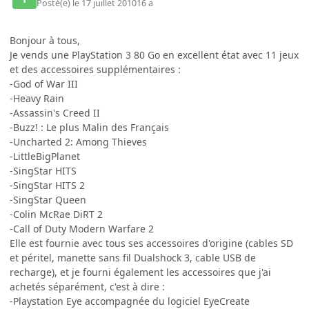
Posté(e)
le 17 juillet 2010
16 a
Bonjour à tous,
Je vends une PlayStation 3 80 Go en excellent état avec 11 jeux
et des accessoires supplémentaires :
-God of War III
-Heavy Rain
-Assassin's Creed II
-Buzz! : Le plus Malin des Français
-Uncharted 2: Among Thieves
-LittleBigPlanet
-SingStar HITS
-SingStar HITS 2
-SingStar Queen
-Colin McRae DiRT 2
-Call of Duty Modern Warfare 2
Elle est fournie avec tous ses accessoires d'origine (cables SD
et péritel, manette sans fil Dualshock 3, cable USB de
recharge), et je fourni également les accessoires que j'ai
achetés séparément, c'est à dire :
-Playstation Eye accompagnée du logiciel EyeCreate