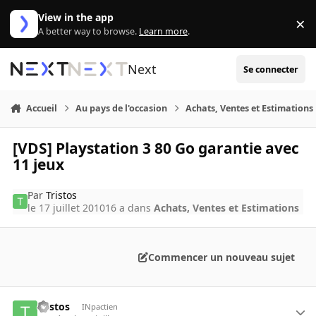
Aller au contenu
View in the app
×
Di
A better way to browse.
Learn more
.
Next
Se connecter
Accueil
Au pays de l'occasion
Achats, Ventes et Estimations
[VDS] Playstation 3 80 Go garantie avec
11 jeux
Par
Tristos
le 17 juillet 2010
16 a
dans
Achats, Ventes et Estimations
Commencer un nouveau sujet
Tristos
INpactien