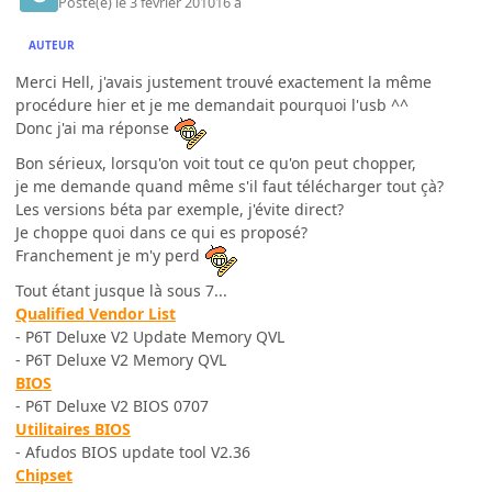
Posté(e)
le 3 février 2010
16 a
AUTEUR
Merci Hell, j'avais justement trouvé exactement la même
procédure hier et je me demandait pourquoi l'usb ^^
Donc j'ai ma réponse
Bon sérieux, lorsqu'on voit tout ce qu'on peut chopper,
je me demande quand même s'il faut télécharger tout çà?
Les versions béta par exemple, j'évite direct?
Je choppe quoi dans ce qui es proposé?
Franchement je m'y perd
Tout étant jusque là sous 7...
Qualified Vendor List
- P6T Deluxe V2 Update Memory QVL
- P6T Deluxe V2 Memory QVL
BIOS
- P6T Deluxe V2 BIOS 0707
Utilitaires BIOS
- Afudos BIOS update tool V2.36
Chipset