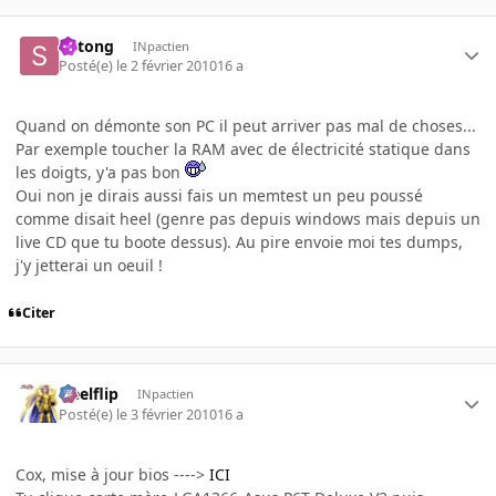
Shtong
INpactien
Posté(e)
le 2 février 2010
16 a
Quand on démonte son PC il peut arriver pas mal de choses...
Par exemple toucher la RAM avec de électricité statique dans
les doigts, y'a pas bon
Oui non je dirais aussi fais un memtest un peu poussé
comme disait heel (genre pas depuis windows mais depuis un
live CD que tu boote dessus). Au pire envoie moi tes dumps,
j'y jetterai un oeuil !
Citer
Heelflip
INpactien
Posté(e)
le 3 février 2010
16 a
Cox, mise à jour bios ---->
ICI