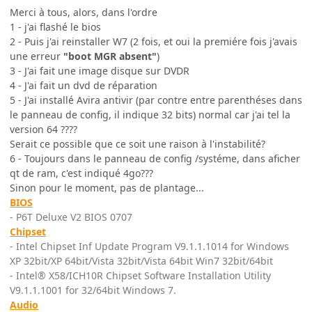
Merci à tous, alors, dans l'ordre
1 - j'ai flashé le bios
2 - Puis j'ai reinstaller W7 (2 fois, et oui la premiére fois j'avais
une erreur
"boot MGR absent"
)
3 - J'ai fait une image disque sur DVDR
4 - J'ai fait un dvd de réparation
5 - J'ai installé Avira antivir (par contre entre parenthéses dans
le panneau de config, il indique 32 bits) normal car j'ai tel la
version 64 ????
Serait ce possible que ce soit une raison à l'instabilité?
6 - Toujours dans le panneau de config /systéme, dans aficher
qt de ram, c'est indiqué 4go???
Sinon pour le moment, pas de plantage...
BIOS
- P6T Deluxe V2 BIOS 0707
Chipset
- Intel Chipset Inf Update Program V9.1.1.1014 for Windows
XP 32bit/XP 64bit/Vista 32bit/Vista 64bit Win7 32bit/64bit
- Intel® X58/ICH10R Chipset Software Installation Utility
V9.1.1.1001 for 32/64bit Windows 7.
Audio