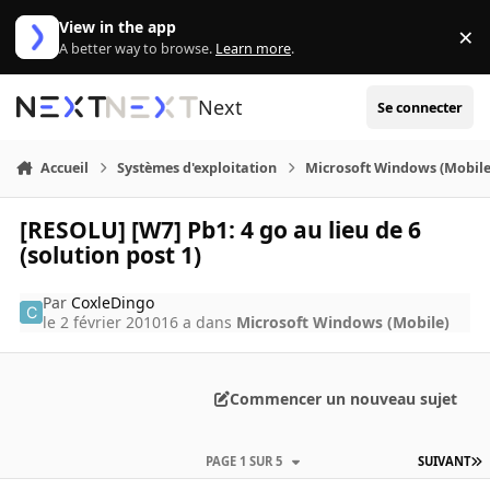
Aller au contenu
View in the app
×
Di
A better way to browse.
Learn more
.
Next
Se connecter
Accueil
Systèmes d'exploitation
Microsoft Windows (Mobile
[RESOLU] [W7] Pb1: 4 go au lieu de 6
(solution post 1)
Par
CoxleDingo
le 2 février 2010
16 a
dans
Microsoft Windows (Mobile)
Commencer un nouveau sujet
PAGE 1 SUR 5
SUIVANT