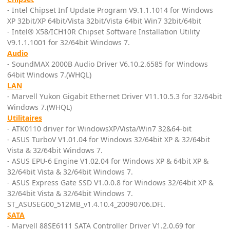
- Intel Chipset Inf Update Program V9.1.1.1014 for Windows
XP 32bit/XP 64bit/Vista 32bit/Vista 64bit Win7 32bit/64bit
- Intel® X58/ICH10R Chipset Software Installation Utility
V9.1.1.1001 for 32/64bit Windows 7.
Audio
- SoundMAX 2000B Audio Driver V6.10.2.6585 for Windows
64bit Windows 7.(WHQL)
LAN
- Marvell Yukon Gigabit Ethernet Driver V11.10.5.3 for 32/64bit
Windows 7.(WHQL)
Utilitaires
- ATK0110 driver for WindowsXP/Vista/Win7 32&64-bit
- ASUS TurboV V1.01.04 for Windows 32/64bit XP & 32/64bit
Vista & 32/64bit Windows 7.
- ASUS EPU-6 Engine V1.02.04 for Windows XP & 64bit XP &
32/64bit Vista & 32/64bit Windows 7.
- ASUS Express Gate SSD V1.0.0.8 for Windows 32/64bit XP &
32/64bit Vista & 32/64bit Windows 7.
ST_ASUSEG00_512MB_v1.4.10.4_20090706.DFI.
SATA
- Marvell 88SE6111 SATA Controller Driver V1.2.0.69 for