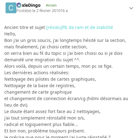
CoxleDingo
Ancien
Posté(e)
le 2 février 2010
16 a
Ancien titre et sujet
[résolu]Pb de ram et de stabilité
Hello,
Bon j'ai un gros soucis, j'ai longtemps hésité sur la section,
mais finalement, j'ai choisi cette section,
on verra bien au fil du topic si j'ai bien choisi ou si je dois
demandé une migration du sujet ^^.
Alors voilà, depuis un certain temps, mon pc se fige.
Les dernières actions réalisées:
Nettoyage des pilotes de cartes graphiques,
Nettoyage de la base de registres,
changement de carte graphique
et changement de connection écran/cg (hdmi désormais au
lieu de dvi).
Le doute étant assez fort face au 2 nettoyages,
j'ai tout simplement réinstallé mon o/s,
radical et logiquement plus fiable...
Et bin non, problème toujours présent.
Je précise que pour le moment j'ai juste réinstallé 7,