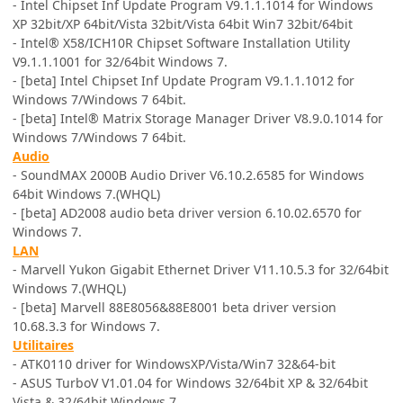
- Intel Chipset Inf Update Program V9.1.1.1014 for Windows
XP 32bit/XP 64bit/Vista 32bit/Vista 64bit Win7 32bit/64bit
- Intel® X58/ICH10R Chipset Software Installation Utility
V9.1.1.1001 for 32/64bit Windows 7.
- [beta] Intel Chipset Inf Update Program V9.1.1.1012 for
Windows 7/Windows 7 64bit.
- [beta] Intel® Matrix Storage Manager Driver V8.9.0.1014 for
Windows 7/Windows 7 64bit.
Audio
- SoundMAX 2000B Audio Driver V6.10.2.6585 for Windows
64bit Windows 7.(WHQL)
- [beta] AD2008 audio beta driver version 6.10.02.6570 for
Windows 7.
LAN
- Marvell Yukon Gigabit Ethernet Driver V11.10.5.3 for 32/64bit
Windows 7.(WHQL)
- [beta] Marvell 88E8056&88E8001 beta driver version
10.68.3.3 for Windows 7.
Utilitaires
- ATK0110 driver for WindowsXP/Vista/Win7 32&64-bit
- ASUS TurboV V1.01.04 for Windows 32/64bit XP & 32/64bit
Vista & 32/64bit Windows 7.