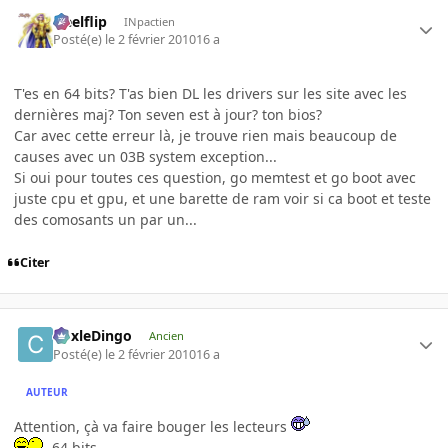
Heelflip
INpactien
Posté(e)
le 2 février 2010
16 a
T'es en 64 bits? T'as bien DL les drivers sur les site avec les
dernières maj? Ton seven est à jour? ton bios?
Car avec cette erreur là, je trouve rien mais beaucoup de
causes avec un 03B system exception...
Si oui pour toutes ces question, go memtest et go boot avec
juste cpu et gpu, et une barette de ram voir si ca boot et teste
des comosants un par un...
Citer
CoxleDingo
Ancien
Posté(e)
le 2 février 2010
16 a
AUTEUR
Attention, çà va faire bouger les lecteurs
64 bits