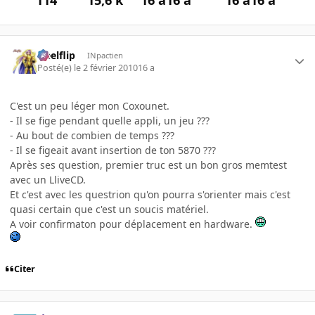
114
15,6 k
16 a
16 a
16 a
16 a
Heelflip
INpactien
Posté(e)
le 2 février 2010
16 a
C'est un peu léger mon Coxounet.
- Il se fige pendant quelle appli, un jeu ???
- Au bout de combien de temps ???
- Il se figeait avant insertion de ton 5870 ???
Après ses question, premier truc est un bon gros memtest
avec un LliveCD.
Et c'est avec les questrion qu'on pourra s'orienter mais c'est
quasi certain que c'est un soucis matériel.
A voir confirmaton pour déplacement en hardware.
Citer