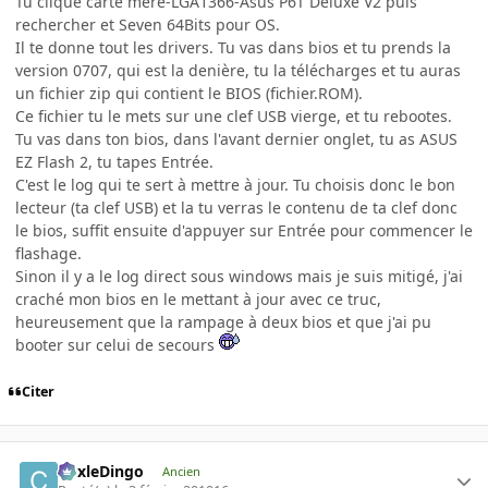
Tu clique carte mère-LGA1366-Asus P6T Deluxe V2 puis
rechercher et Seven 64Bits pour OS.
Il te donne tout les drivers. Tu vas dans bios et tu prends la
version 0707, qui est la denière, tu la télécharges et tu auras
un fichier zip qui contient le BIOS (fichier.ROM).
Ce fichier tu le mets sur une clef USB vierge, et tu rebootes.
Tu vas dans ton bios, dans l'avant dernier onglet, tu as ASUS
EZ Flash 2, tu tapes Entrée.
C'est le log qui te sert à mettre à jour. Tu choisis donc le bon
lecteur (ta clef USB) et la tu verras le contenu de ta clef donc
le bios, suffit ensuite d'appuyer sur Entrée pour commencer le
flashage.
Sinon il y a le log direct sous windows mais je suis mitigé, j'ai
craché mon bios en le mettant à jour avec ce truc,
heureusement que la rampage à deux bios et que j'ai pu
booter sur celui de secours
Citer
CoxleDingo
Ancien