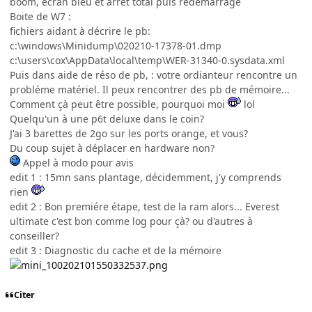
boom, écran bleu et arrêt total puis redémarrage
Boite de W7 :
fichiers aidant à décrire le pb:
c:\windows\Minidump\020210-17378-01.dmp
c:\users\cox\AppData\local\temp\WER-31340-0.sysdata.xml
Puis dans aide de réso de pb, : votre ordianteur rencontre un
probléme matériel. Il peux rencontrer des pb de mémoire...
Comment çà peut être possible, pourquoi moi
lol
Quelqu'un à une p6t deluxe dans le coin?
J'ai 3 barettes de 2go sur les ports orange, et vous?
Du coup sujet à déplacer en hardware non?
Appel à modo pour avis
edit 1 : 15mn sans plantage, décidemment, j'y comprends
rien
edit 2 : Bon premiére étape, test de la ram alors... Everest
ultimate c'est bon comme log pour çà? ou d'autres à
conseiller?
edit 3 : Diagnostic du cache et de la mémoire
Citer