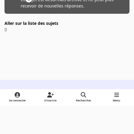
recevoir de nouvelles réponses.
Aller sur la liste des sujets
Light Mode
Dark Mode
System Preference
Se connecter
S’inscrire
Rechercher
Menu
Langue
Cookies
Powered by
Invision Community