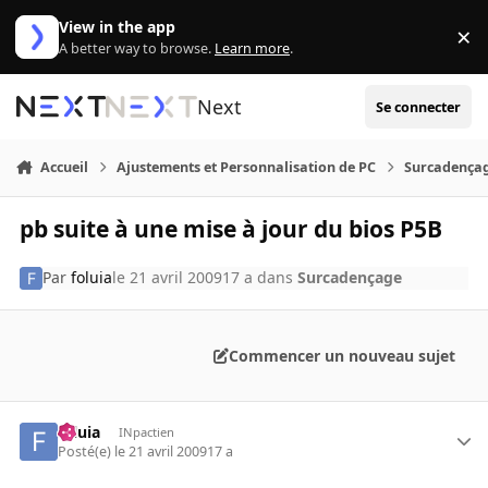
Aller au contenu
View in the app
×
Di
A better way to browse.
Learn more
.
Next
Se connecter
Accueil
Ajustements et Personnalisation de PC
Surcadença
pb suite à une mise à jour du bios P5B
Par
foluia
le 21 avril 2009
17 a
dans
Surcadençage
Commencer un nouveau sujet
foluia
INpactien
Posté(e)
le 21 avril 2009
17 a