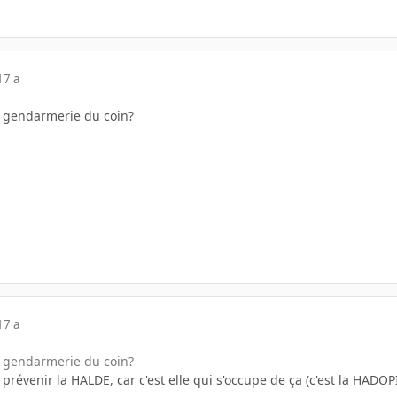
17 a
a gendarmerie du coin?
17 a
a gendarmerie du coin?
révenir la HALDE, car c'est elle qui s'occupe de ça (c'est la HADOPI