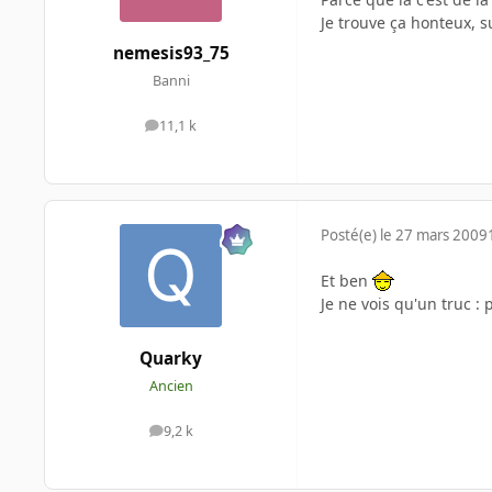
Je trouve ça honteux, s
nemesis93_75
Banni
11,1 k
messages
Posté(e)
le 27 mars 2009
Et ben
Je ne vois qu'un truc : 
Quarky
Ancien
9,2 k
messages