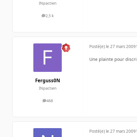
INpactien
2,5 k
messages
Posté(e)
le 27 mars 2009
Une plainte pour discri
Ferguss0N
INpactien
468
messages
Posté(e)
le 27 mars 2009