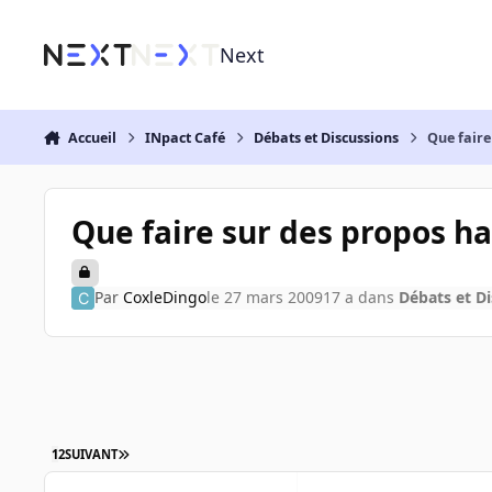
Aller au contenu
Next
Accueil
INpact Café
Débats et Discussions
Que faire
Que faire sur des propos h
Par
CoxleDingo
le 27 mars 2009
17 a
dans
Débats et D
1
2
SUIVANT