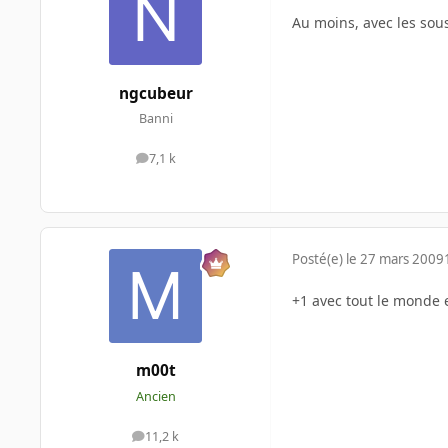
Au moins, avec les so
ngcubeur
Banni
7,1 k
messages
Posté(e)
le 27 mars 2009
+1 avec tout le monde en
m00t
Ancien
11,2 k
messages