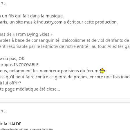
17 a
 un fils qui fait dans la musique,
Paris, un site musik-industry.com a écrit sur cette production.
pas de « From Dying Skies »,
aroles à base de consanguinité, d’alcoolisme et de viol d’enfants 
nt résumable par le leitmotiv de notre entité : au four. Allez les ga
e ou pas, OK.
es propos INCROYABLE.
 vous, notamment les nombreux parisiens du forum
 ce qu'il peut faire contre ce genre de propos, encore une fois inad
 lui offrir?
te page médiatique été close...
17 a
ir
la HALDE
 discrimination caractérisée.....