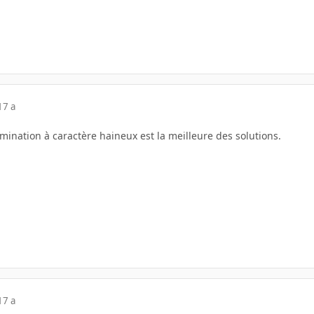
17 a
mination à caractère haineux est la meilleure des solutions.
17 a