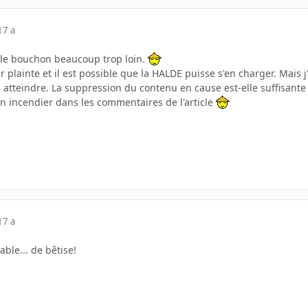
17 a
t le bouchon beaucoup trop loin.
er plainte et il est possible que la HALDE puisse s'en charger. Mais j
 atteindre. La suppression du contenu en cause est-elle suffisante
bien incendier dans les commentaires de l'article
17 a
ble... de bêtise!