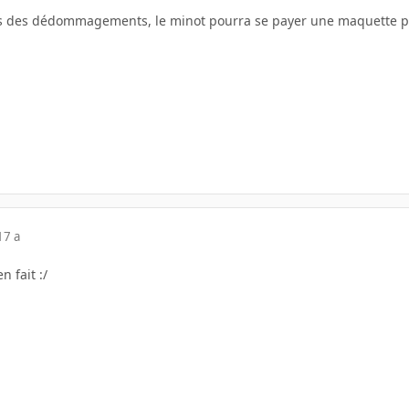
us des dédommagements, le minot pourra se payer une maquette p
17 a
 fait :/