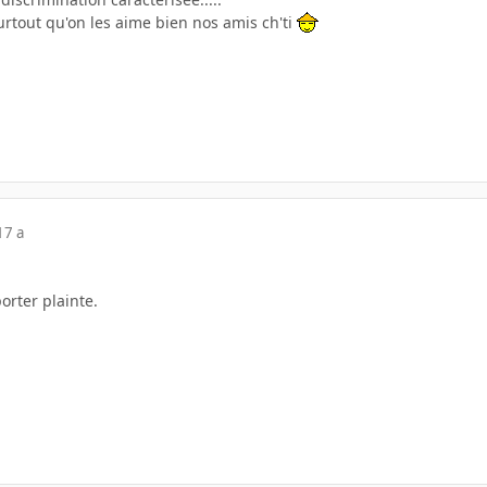
urtout qu'on les aime bien nos amis ch'ti
17 a
porter plainte.