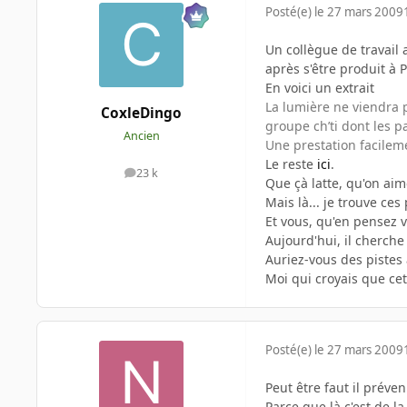
Posté(e)
le 27 mars 2009
Un collègue de travail a
après s'être produit à 
En voici un extrait
La lumière ne viendra 
CoxleDingo
groupe ch’ti dont les p
Ancien
Une prestation facileme
Le reste
ici
.
23 k
messages
Que çà latte, qu'on aim
Mais là... je trouve c
Et vous, qu'en pensez
Aujourd'hui, il cherche
Auriez-vous des pistes à
Moi qui croyais que cet
Posté(e)
le 27 mars 2009
Peut être faut il préven
Parce que là c'est de la