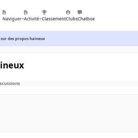
Naviguer
Activité
Classement
Clubs
Chatbox
 sur des propos haineux
aineux
iscussions