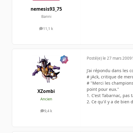
nemesis93_75
Banni
11,1 k
messages
Posté(e)
le 27 mars 2009
J'ai répondu dans les
# jAck, critique de mer
# "Merci les champions,
point pour eux."
XZombi
1. C'est Tabarnac, pas
Ancien
2. Ce qu'il y a de bien 
9,4 k
messages