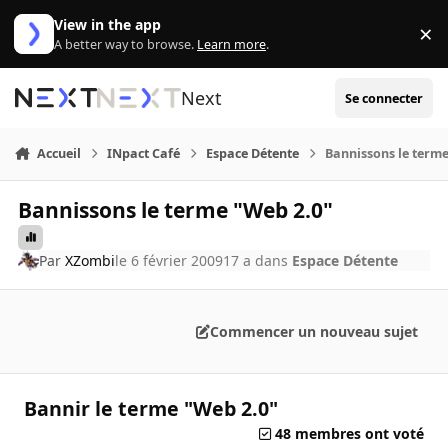
Aller au contenu
View in the app
×
Di
A better way to browse.
Learn more
.
Next
Se connecter
Accueil
INpact Café
Espace Détente
Bannissons le term
Bannissons le terme "Web 2.0"
Par
XZombi
le 6 février 2009
17 a
dans
Espace Détente
Commencer un nouveau sujet
Bannir le terme "Web 2.0"
48 membres ont voté