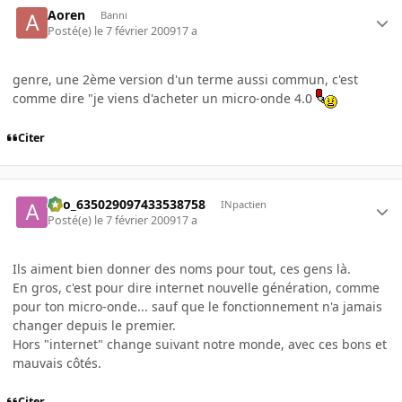
Aoren
Banni
Posté(e)
le 7 février 2009
17 a
genre, une 2ème version d'un terme aussi commun, c'est
comme dire "je viens d'acheter un micro-onde 4.0
Citer
ano_635029097433538758
INpactien
Posté(e)
le 7 février 2009
17 a
Ils aiment bien donner des noms pour tout, ces gens là.
En gros, c'est pour dire internet nouvelle génération, comme
pour ton micro-onde... sauf que le fonctionnement n'a jamais
changer depuis le premier.
Hors "internet" change suivant notre monde, avec ces bons et
mauvais côtés.
Citer