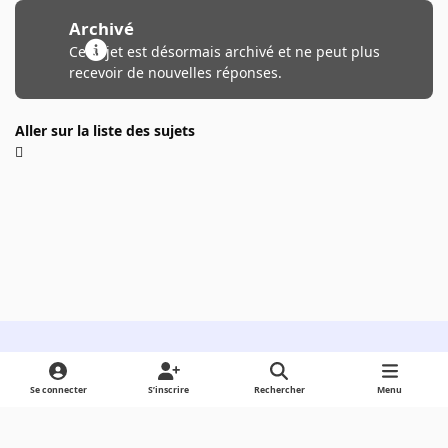
Archivé
Ce sujet est désormais archivé et ne peut plus
recevoir de nouvelles réponses.
Aller sur la liste des sujets
Light Mode
Dark Mode
System Preference
Se connecter
S’inscrire
Rechercher
Menu
Langue
Cookies
Powered by
Invision Community