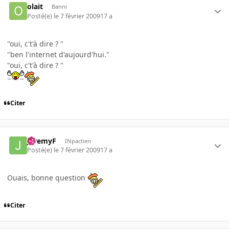
olait
Banni
Posté(e)
le 7 février 2009
17 a
"oui, c't'à dire ? "
"ben l'internet d'aujourd'hui."
"oui, c't'à dire ? "
Citer
JeremyF
INpactien
Posté(e)
le 7 février 2009
17 a
Ouais, bonne question
Citer