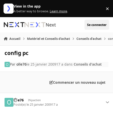
Aller au contenu
View in the app
×
Di
A better way to browse.
Learn more
.
Next
Se connecter
Accueil
Matériel et Conseils d'achat
Conseils d'achat
con
config pc
Par
olle76
le 25 janvier 2009
17 a
dans
Conseils d'achat
Commencer un nouveau sujet
olle76
INpactien
Posté(e)
le 25 janvier 2009
17 a