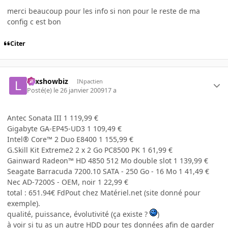
merci beaucoup pour les info si non pour le reste de ma
config c est bon
Citer
Lexshowbiz
INpactien
Posté(e)
le 26 janvier 2009
17 a
Antec Sonata III 1 119,99 €
Gigabyte GA-EP45-UD3 1 109,49 €
Intel® Core™ 2 Duo E8400 1 155,99 €
G.Skill Kit Extreme2 2 x 2 Go PC8500 PK 1 61,99 €
Gainward Radeon™ HD 4850 512 Mo double slot 1 139,99 €
Seagate Barracuda 7200.10 SATA - 250 Go - 16 Mo 1 41,49 €
Nec AD-7200S - OEM, noir 1 22,99 €
total : 651.94€ FdPout chez Matériel.net (site donné pour
exemple).
qualité, puissance, évolutivité (ça existe ?
)
à voir si tu as un autre HDD pour tes données afin de garder