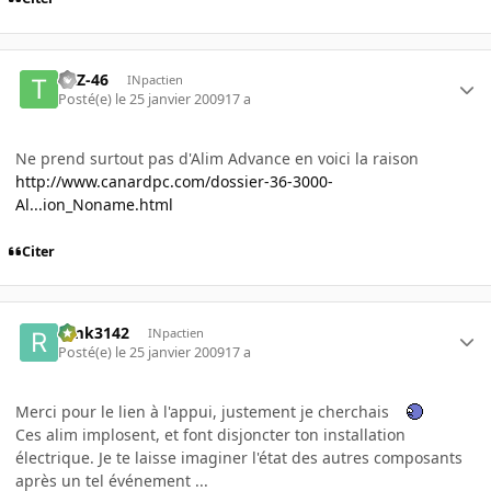
TAZ-46
INpactien
Posté(e)
le 25 janvier 2009
17 a
Ne prend surtout pas d'Alim Advance en voici la raison
http://www.canardpc.com/dossier-36-3000-
Al...ion_Noname.html
Citer
rimk3142
INpactien
Posté(e)
le 25 janvier 2009
17 a
Merci pour le lien à l'appui, justement je cherchais
Ces alim implosent, et font disjoncter ton installation
électrique. Je te laisse imaginer l'état des autres composants
après un tel événement ...