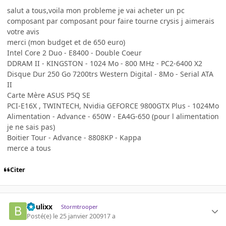
salut a tous,voila mon probleme je vai acheter un pc
composant par composant pour faire tourne crysis j aimerais
votre avis
merci (mon budget et de 650 euro)
Intel Core 2 Duo - E8400 - Double Coeur
DDRAM II - KINGSTON - 1024 Mo - 800 MHz - PC2-6400 X2
Disque Dur 250 Go 7200trs Western Digital - 8Mo - Serial ATA
II
Carte Mère ASUS P5Q SE
PCI-E16X , TWINTECH, Nvidia GEFORCE 9800GTX Plus - 1024Mo
Alimentation - Advance - 650W - EA4G-650 (pour l alimentation
je ne sais pas)
Boitier Tour - Advance - 8808KP - Kappa
merce a tous
Citer
boulixx
Stormtrooper
Posté(e)
le 25 janvier 2009
17 a