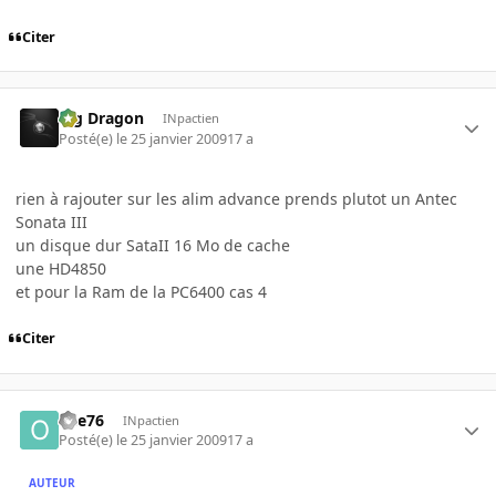
Citer
Big Dragon
INpactien
Posté(e)
le 25 janvier 2009
17 a
rien à rajouter sur les alim advance prends plutot un Antec
Sonata III
un disque dur SataII 16 Mo de cache
une HD4850
et pour la Ram de la PC6400 cas 4
Citer
olle76
INpactien
Posté(e)
le 25 janvier 2009
17 a
AUTEUR