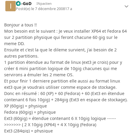
Im-GoD
INpactien
Posté(e)
le 7 décembre 2008
17 a
Bonjour a tous !!
Mon besoin est le suivant : Je veux installer XP64 et Fedora 64
sur 2 partition physique qui feront chacune 60 gig sur le
meme DD.
Ensuite et c'est la que le dileme survient, j'ai besoin de 2
autres partitions.
1 partition étendue au format de linux (ext3 je crois) pour y
créer 6 mini partition logique de 10gig chacunes qui me
servirons a émuler les 2 meme OS.
Et pour finir 1 derniere partition elle aussi au format linux
ext3 que je voudrais utiliser comme espace de stockage.
Donc en résumé : 60 (XP) + 60 (Fedora) + 60 (Ext3 en étendue
contenant 6 fois 10gig) + 284gig (Ext3 en espace de stockage).
XP (60gig) = physique
Fedora (60gig) = physique
Ext3 (60gig) = étendue contenant 6 X 10gig logique ------
>>>>>>> ( 2 X 10gig (XP64) + 4 X 10gig (Fedora)
Ext3 (284gig) = physique