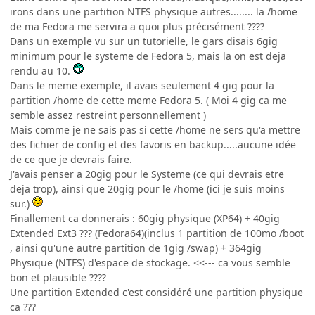
irons dans une partition NTFS physique autres........ la /home
de ma Fedora me servira a quoi plus précisément ????
Dans un exemple vu sur un tutorielle, le gars disais 6gig
minimum pour le systeme de Fedora 5, mais la on est deja
rendu au 10.
Dans le meme exemple, il avais seulement 4 gig pour la
partition /home de cette meme Fedora 5. ( Moi 4 gig ca me
semble assez restreint personnellement )
Mais comme je ne sais pas si cette /home ne sers qu'a mettre
des fichier de config et des favoris en backup.....aucune idée
de ce que je devrais faire.
J'avais penser a 20gig pour le Systeme (ce qui devrais etre
deja trop), ainsi que 20gig pour le /home (ici je suis moins
sur.)
Finallement ca donnerais : 60gig physique (XP64) + 40gig
Extended Ext3 ??? (Fedora64)(inclus 1 partition de 100mo /boot
, ainsi qu'une autre partition de 1gig /swap) + 364gig
Physique (NTFS) d'espace de stockage. <<--- ca vous semble
bon et plausible ????
Une partition Extended c'est considéré une partition physique
ca ???