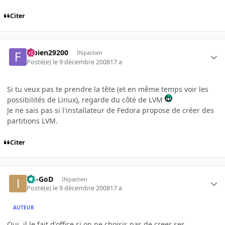
Citer
fabien29200
INpactien
Posté(e)
le 9 décembre 2008
17 a
Si tu veux pas te prendre la tête (et en même temps voir les
possibilités de Linux), regarde du côté de LVM
Je ne sais pas si l'installateur de Fedora propose de créer des
partitions LVM.
Citer
Im-GoD
INpactien
Posté(e)
le 9 décembre 2008
17 a
AUTEUR
Oui, il le fait d'office si on ne choisis pas de creer ses