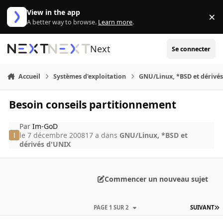
Aller au contenu
View in the app
×
Di
A better way to browse.
Learn more
.
Next
Se connecter
Accueil
Systèmes d'exploitation
GNU/Linux, *BSD et dérivé
Besoin conseils partitionnement
Par
Im-GoD
le 7 décembre 2008
17 a
dans
GNU/Linux, *BSD et
dérivés d'UNIX
Commencer un nouveau sujet
PAGE 1 SUR 2
SUIVANT