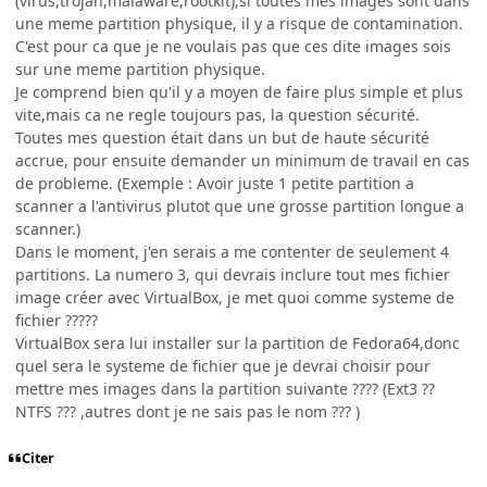
(virus,trojan,malaware,rootkit),si toutes mes images sont dans
une meme partition physique, il y a risque de contamination.
C'est pour ca que je ne voulais pas que ces dite images sois
sur une meme partition physique.
Je comprend bien qu'il y a moyen de faire plus simple et plus
vite,mais ca ne regle toujours pas, la question sécurité.
Toutes mes question était dans un but de haute sécurité
accrue, pour ensuite demander un minimum de travail en cas
de probleme. (Exemple : Avoir juste 1 petite partition a
scanner a l'antivirus plutot que une grosse partition longue a
scanner.)
Dans le moment, j'en serais a me contenter de seulement 4
partitions. La numero 3, qui devrais inclure tout mes fichier
image créer avec VirtualBox, je met quoi comme systeme de
fichier ?????
VirtualBox sera lui installer sur la partition de Fedora64,donc
quel sera le systeme de fichier que je devrai choisir pour
mettre mes images dans la partition suivante ???? (Ext3 ??
NTFS ??? ,autres dont je ne sais pas le nom ??? )
Citer