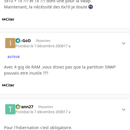
5x10 + 1x ??? et 1x ??? dont une pour la swap.
Maintenant, la nécéssité des 6x10 je doute
Citer
Im-GoD
INpactien
Posté(e)
le 7 décembre 2008
17 a
AUTEUR
Avec 4 gig de RAM ,vous disiez pas que la partition SWAP
pouvais etre inutile ???
Citer
tyrann27
INpactien
Posté(e)
le 7 décembre 2008
17 a
Pour l'hibernation c'est obligatoire.