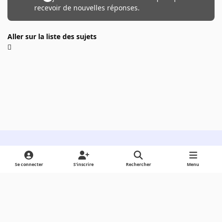
recevoir de nouvelles réponses.
Aller sur la liste des sujets
Light Mode
Dark Mode
System Preference
Se connecter
S’inscrire
Rechercher
Menu
Langue
Cookies
Powered by
Invision Community