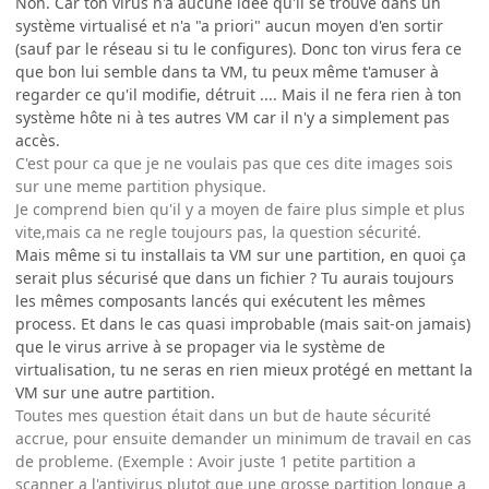
Non. Car ton virus n'a aucune idée qu'il se trouve dans un
système virtualisé et n'a "a priori" aucun moyen d'en sortir
(sauf par le réseau si tu le configures). Donc ton virus fera ce
que bon lui semble dans ta VM, tu peux même t'amuser à
regarder ce qu'il modifie, détruit .... Mais il ne fera rien à ton
système hôte ni à tes autres VM car il n'y a simplement pas
accès.
C'est pour ca que je ne voulais pas que ces dite images sois
sur une meme partition physique.
Je comprend bien qu'il y a moyen de faire plus simple et plus
vite,mais ca ne regle toujours pas, la question sécurité.
Mais même si tu installais ta VM sur une partition, en quoi ça
serait plus sécurisé que dans un fichier ? Tu aurais toujours
les mêmes composants lancés qui exécutent les mêmes
process. Et dans le cas quasi improbable (mais sait-on jamais)
que le virus arrive à se propager via le système de
virtualisation, tu ne seras en rien mieux protégé en mettant la
VM sur une autre partition.
Toutes mes question était dans un but de haute sécurité
accrue, pour ensuite demander un minimum de travail en cas
de probleme. (Exemple : Avoir juste 1 petite partition a
scanner a l'antivirus plutot que une grosse partition longue a