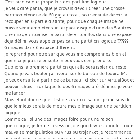
C'est bien ca que j'appellais des partition logique.
Je veux dire par la, que je croyais devoir Créer une grosse
partition étendue de 60 gig au total, pour ensuite devoir la
recouper en 6 partie distinte, pour que chaque image ne
puisse venir empiéter sur l'espace disque d'une des 5 autres.
Une image virtualiser a partir de VirtualBox dans une espace
deja défini, vous appeler pas ca une partition logique ??????
6 images dans 6 espace different.
Je reprend pour etre sur que vous me comprennez bien et
que moi je puisse ensuite mieux vous comprendre.
Oublions la premiere partition qui elle sera isoler du reste.
Quand je vais booter j'arriverai sur le bureau de fedora 64.
Je veux ensuite a partir de ce bureau , clicker sur VirtualBox et
pouvoir choisir sur laquelle des 6 images pré-définies je veux
me lancer.
Mais étant donné que c'est de la virtualisation, je me suis dit
que le mieux serais de mettre mes 6 image sur une partition
logique.
Comme ca , si une des images foire pour une raison
quelconque, je ferme la session, (ce qui devrais annuler toute
mauvaise manipulation ou virus ou trojan),et je recommence
en neuf avec la meme image de base mais sans le reste ayant