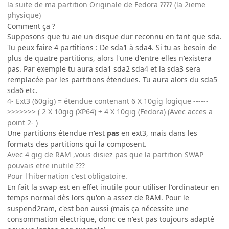
la suite de ma partition Originale de Fedora ???? (la 2ieme
physique)
Comment ça ?
Supposons que tu aie un disque dur reconnu en tant que sda.
Tu peux faire 4 partitions : De sda1 à sda4. Si tu as besoin de
plus de quatre partitions, alors l'une d'entre elles n'existera
pas. Par exemple tu aura sda1 sda2 sda4 et la sda3 sera
remplacée par les partitions étendues. Tu aura alors du sda5
sda6 etc.
4- Ext3 (60gig) = étendue contenant 6 X 10gig logique ------
>>>>>>> ( 2 X 10gig (XP64) + 4 X 10gig (Fedora) (Avec acces a
point 2- )
Une partitions étendue n'est
pas
en ext3, mais dans les
formats des partitions qui la composent.
Avec 4 gig de RAM ,vous disiez pas que la partition SWAP
pouvais etre inutile ???
Pour l'hibernation c'est obligatoire.
En fait la swap est en effet inutile pour utiliser l'ordinateur en
temps normal dès lors qu'on a assez de RAM. Pour le
suspend2ram, c'est bon aussi (mais ça nécessite une
consommation électrique, donc ce n'est pas toujours adapté