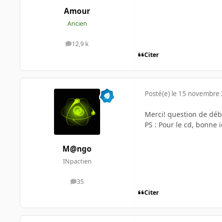
Amour
Ancien
12,9 k
messages
Citer
Posté(e)
le 15 novembre
Merci! question de déb
PS : Pour le cd, bonne
M@ngo
INpactien
35
messages
Citer