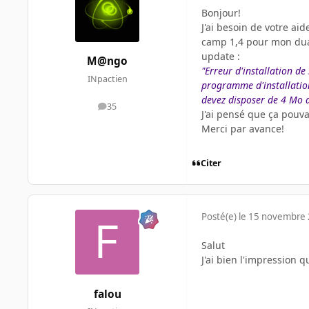
Bonjour!
J'ai besoin de votre ai
camp 1,4 pour mon dual 
update :
M@ngo
"Erreur d'installation de
INpactien
programme d'installatio
devez disposer de 4 Mo d
35
messages
J'ai pensé que ça pouv
Merci par avance!
Citer
Posté(e)
le 15 novembre
Salut
J'ai bien l'impression 
falou