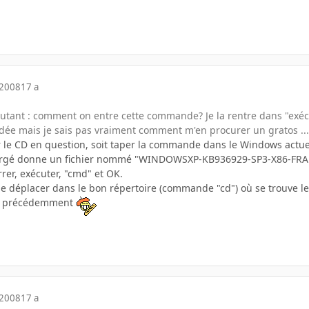
 2008
17 a
utant : comment on entre cette commande? Je la rentre dans "exécu
 idée mais je sais pas vraiment comment m'en procurer un gratos ...
rer le CD en question, soit taper la commande dans le Windows actu
hargé donne un fichier nommé "WINDOWSXP-KB936929-SP3-X86-FRA
rrer, exécuter, "cmd" et OK.
 se déplacer dans le bon répertoire (commande "cd") où se trouv
e précédemment
 2008
17 a