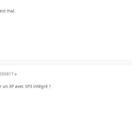
est mal.
 2008
17 a
r un XP avec SP3 intégré ?