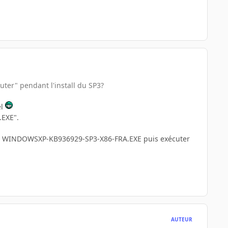
ter" pendant l'install du SP3?
el
.EXE".
e le WINDOWSXP-KB936929-SP3-X86-FRA.EXE puis exécuter
AUTEUR