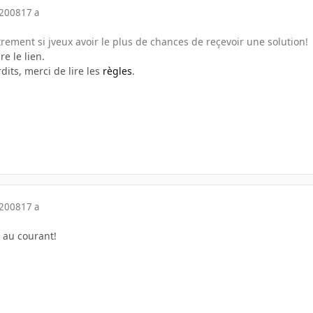
 2008
17 a
trement si jveux avoir le plus de chances de reçevoir une solution!
re le lien.
dits, merci de lire les
règles
.
 2008
17 a
s au courant!