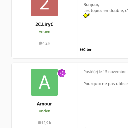
Bonjour,
Les topics en double, c'
2C.LiryC
Ancien
4,2 k
messages
Citer
Posté(e)
le 15 novembre
Pourquoi ne pas utilise
Amour
Ancien
12,9 k
messages