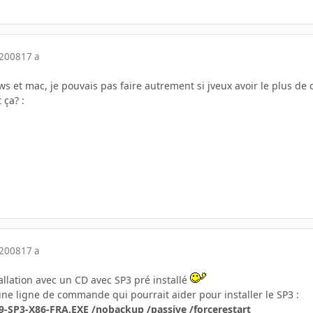
 2008
17 a
dows et mac, je pouvais pas faire autrement si jveux avoir le plus de
ça? :
 2008
17 a
allation avec un CD avec SP3 pré installé
une ligne de commande qui pourrait aider pour installer le SP3 :
P3-X86-FRA.EXE /nobackup /passive /forcerestart