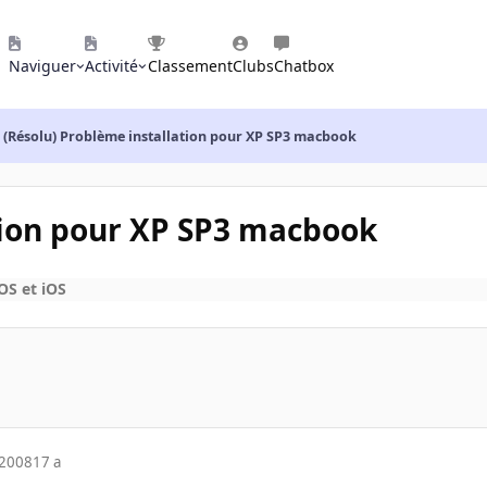
Naviguer
Activité
Classement
Clubs
Chatbox
(Résolu) Problème installation pour XP SP3 macbook
tion pour XP SP3 macbook
OS et iOS
 2008
17 a