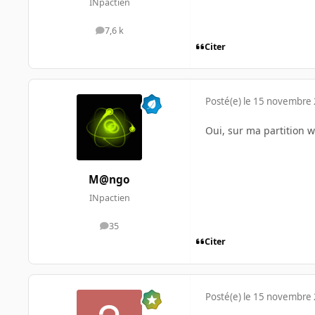
INpactien
7,6 k
messages
Citer
Posté(e)
le 15 novembre
Oui, sur ma partition wi
M@ngo
INpactien
35
messages
Citer
Posté(e)
le 15 novembre