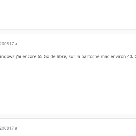
 2008
17 a
ndows j'ai encore 65 Go de libre, sur la partoche mac environ 40. C'e
 2008
17 a