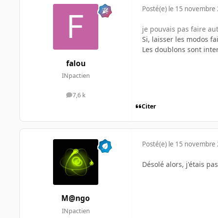
Posté(e)
le 15 novembre
je pouvais pas faire au
Si, laisser les modos fai
Les doublons sont inter
falou
INpactien
7,6 k
messages
Citer
Posté(e)
le 15 novembre
Désolé alors, j'étais pa
M@ngo
INpactien