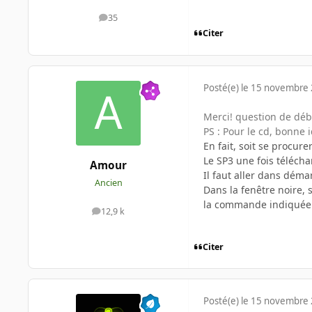
35
messages
Citer
Posté(e)
le 15 novembre
Merci! question de déb
PS : Pour le cd, bonne
En fait, soit se procu
Le SP3 une fois téléc
Amour
Il faut aller dans déma
Ancien
Dans la fenêtre noire,
la commande indiqué
12,9 k
messages
Citer
Posté(e)
le 15 novembre