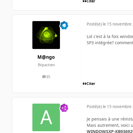
Citer
Posté(e)
le 15 novembre
Lol c'est à la fois win
SP3 intégrée? comment 
M@ngo
INpactien
35
messages
Citer
Posté(e)
le 15 novembre
Je pensais à une réinst
Mais autrement, voici 
WINDOWSXP-KB936929-S