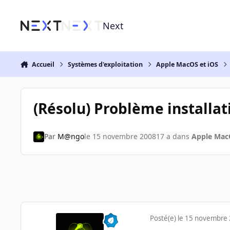
Aller au contenu
Next
Accueil
Systèmes d'exploitation
Apple MacOS et iOS
(Résolu) Problème installa
Par
M@ngo
le 15 novembre 2008
17 a
dans
Apple Mac
Posté(e)
le 15 novembre