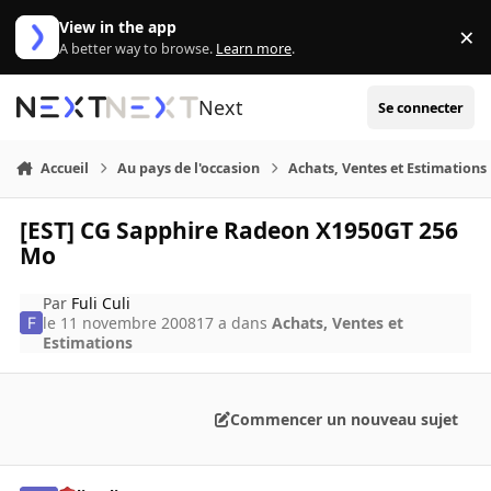
Aller au contenu
View in the app
×
Di
A better way to browse.
Learn more
.
Next
Se connecter
Accueil
Au pays de l'occasion
Achats, Ventes et Estimations
[EST] CG Sapphire Radeon X1950GT 256
Mo
Par
Fuli Culi
le 11 novembre 2008
17 a
dans
Achats, Ventes et
Estimations
Commencer un nouveau sujet