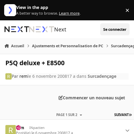
Aller au contenu
View in the app
×
Di
A better way to browse.
Learn more
.
Next
Se connecter
Accueil
Ajustements et Personnalisation de PC
Surcadença
P5Q deluxe + E8500
Par
rem
le 6 novembre 2008
17 a
dans
Surcadençage
Commencer un nouveau sujet
PAGE 1 SUR 2
SUIVANT
rem
INpactien
Posté(e)
le 6 novembre 2008
17 a