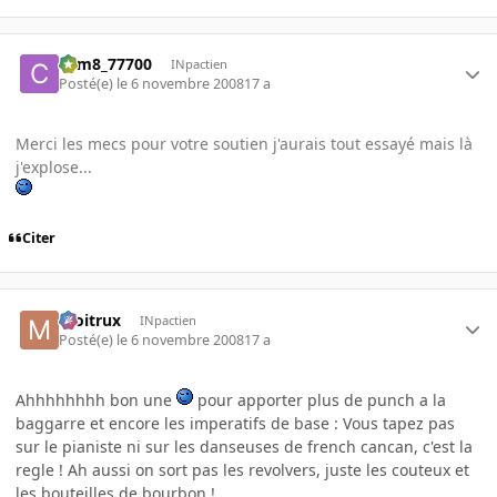
com8_77700
INpactien
Posté(e)
le 6 novembre 2008
17 a
Merci les mecs pour votre soutien j'aurais tout essayé mais là
j'explose...
Citer
moitrux
INpactien
Posté(e)
le 6 novembre 2008
17 a
Ahhhhhhhh bon une
pour apporter plus de punch a la
baggarre et encore les imperatifs de base : Vous tapez pas
sur le pianiste ni sur les danseuses de french cancan, c'est la
regle ! Ah aussi on sort pas les revolvers, juste les couteux et
les bouteilles de bourbon !