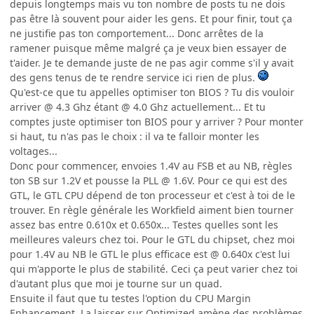
depuis longtemps mais vu ton nombre de posts tu ne dois
pas être là souvent pour aider les gens. Et pour finir, tout ça
ne justifie pas ton comportement... Donc arrêtes de la
ramener puisque même malgré ça je veux bien essayer de
t'aider. Je te demande juste de ne pas agir comme s'il y avait
des gens tenus de te rendre service ici rien de plus.
Qu'est-ce que tu appelles optimiser ton BIOS ? Tu dis vouloir
arriver @ 4.3 Ghz étant @ 4.0 Ghz actuellement... Et tu
comptes juste optimiser ton BIOS pour y arriver ? Pour monter
si haut, tu n'as pas le choix : il va te falloir monter les
voltages...
Donc pour commencer, envoies 1.4V au FSB et au NB, règles
ton SB sur 1.2V et pousse la PLL @ 1.6V. Pour ce qui est des
GTL, le GTL CPU dépend de ton processeur et c'est à toi de le
trouver. En règle générale les Workfield aiment bien tourner
assez bas entre 0.610x et 0.650x... Testes quelles sont les
meilleures valeurs chez toi. Pour le GTL du chipset, chez moi
pour 1.4V au NB le GTL le plus efficace est @ 0.640x c'est lui
qui m'apporte le plus de stabilité. Ceci ça peut varier chez toi
d'autant plus que moi je tourne sur un quad.
Ensuite il faut que tu testes l'option du CPU Margin
Enhancement. La laisser sur Optimized amène des problèmes