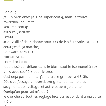
Bonjour,
J'ai un probleme: j'ai une super config, mais je trouve
l'overckloking limité.
Voici ma config:
Asus P5Q deluxe,
E8500
4Go Gskill série PI donné pour 533 de fsb à 1.9volts DDR2 PC
8800 (testé ça marche)
Gainward 4850 HD
Noctua NH12
Première étape:
tout laissé par défaut dans le bios , sauf le fsb monté à 508
Mhz, avec coef à 8 pour le proc.
c'est déja pas mal, mai j'aimerais le grimper à 4.3 Ghz...
Dés que j'essaye un overckloking manuel par le bios
(augmentation voltage, et autre option), je plante...
Quelqu'un pourrait m'aider?
Je cherche surtout les réglage bios correspondant à ma carte
mère...