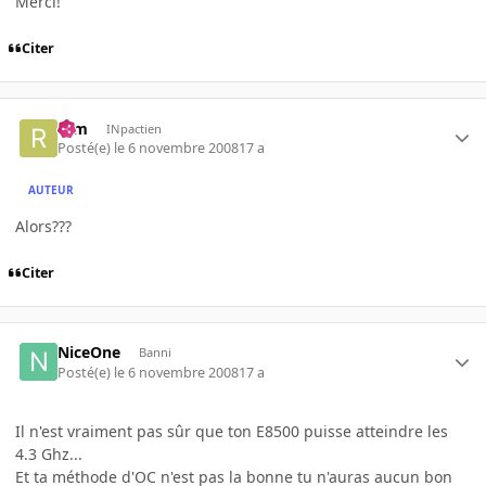
Merci!
Citer
rem
INpactien
Posté(e)
le 6 novembre 2008
17 a
AUTEUR
Alors???
Citer
NiceOne
Banni
Posté(e)
le 6 novembre 2008
17 a
Il n'est vraiment pas sûr que ton E8500 puisse atteindre les
4.3 Ghz...
Et ta méthode d'OC n'est pas la bonne tu n'auras aucun bon