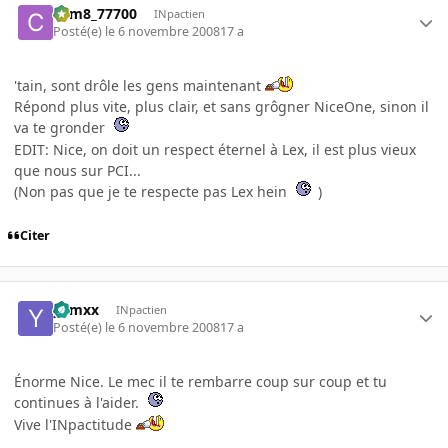
com8_77700
INpactien
Posté(e)
le 6 novembre 2008
17 a
'tain, sont drôle les gens maintenant
Répond plus vite, plus clair, et sans grôgner NiceOne, sinon il
va te gronder
EDIT: Nice, on doit un respect éternel à Lex, il est plus vieux
que nous sur PCI...
(Non pas que je te respecte pas Lex hein
)
Citer
yamxx
INpactien
Posté(e)
le 6 novembre 2008
17 a
Énorme Nice. Le mec il te rembarre coup sur coup et tu
continues à l'aider.
Vive l'INpactitude