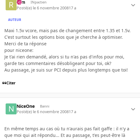
rem
INpactien
Posté(e)
le 6 novembre 2008
17 a
AUTEUR
Maxi 1.5v vcore, mais pas de changement entre 1.35 et 1.5v.
C'est surtout les options bios que je cherche à optimiser.
Merci de ta réponse
pour niceone:
Je t'ai rien demandé, alors si tu n'as pas d'infos pour moi,
garde tes commentaires désobligeant pour toi, ok?
Au passage, je suis sur PCI depuis plus longtemps que toi!
Citer
NiceOne
Banni
Posté(e)
le 6 novembre 2008
17 a
En même temps au cas où tu n'aurais pas fait gaffe : il n'y a
que moi qui ait répondu... Et au passage, t'es peut-être là