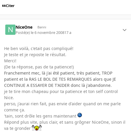
Citer
NiceOne
Banni
Posté(e)
le 6 novembre 2008
17 a
He ben voilà, c'etait pas compliqué!
Je teste et je reposte le résultat.
Merci!
(De ta réponse, pas de ta patience!)
Franchement mec, là j'ai été patient, très patient, TROP
patient et la RAS LE BOL DE TES REMARQUES alors que JE
CONTINUE A ESSAYER DE T'AIDER donc là j'abandonne.
je te tire mon chapeau pour ta patience et ton self control
Nice.
perso, j'aurai rien fait, pas envie d'aider quand on me parle
comme ça.
'tain, sont drôle les gens maintenant
Répond plus vite, plus clair, et sans grôgner NiceOne, sinon il
va te gronder