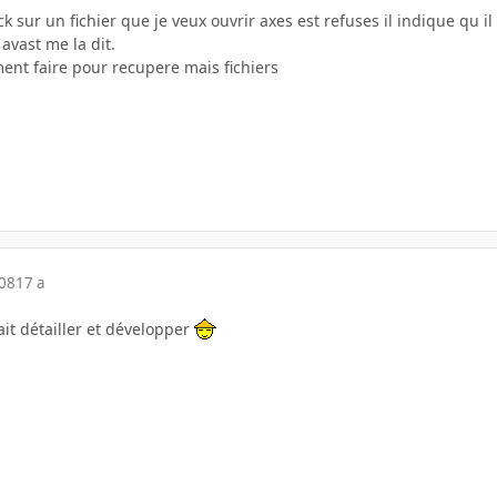
k sur un fichier que je veux ouvrir axes est refuses il indique qu il 
avast me la dit.
nt faire pour recupere mais fichiers
008
17 a
ait détailler et développer