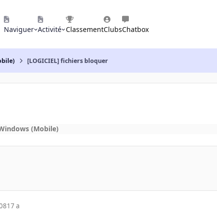
Naviguer
Activité
Classement
Clubs
Chatbox
bile)
[LOGICIEL] fichiers bloquer
 Windows (Mobile)
008
17 a