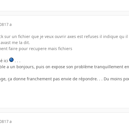
008
17 a
k sur un fichier que je veux ouvrir axes est refuses il indique qu il 
avast me la dit.
nt faire pour recupere mais fichiers
é ici
. . .
ble a un bonjours, puis on expose son problème tranquillement en don
e, ça donne franchement pas envie de répondre. . . Du moins pour
008
17 a