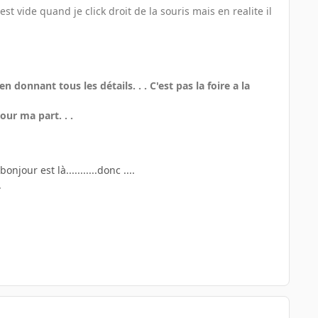
est vide quand je click droit de la souris mais en realite il
onnant tous les détails. . . C'est pas la foire a la
ur ma part. . .
njour est là...........donc ....
.