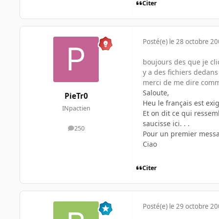
Citer
Posté(e)
le 28 octobre 2
boujours des que je clic
y a des fichiers dedans 
merci de me dire comme
Saloute,
PieTr0
Heu le français est exig
INpactien
Et on dit ce qui ressem
saucisse ici. . .
250
messages
Pour un premier messag
Ciao
Citer
Posté(e)
le 29 octobre 2