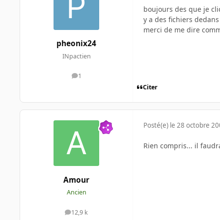
boujours des que je clic
y a des fichiers dedans 
merci de me dire comme
pheonix24
INpactien
1
messages
Citer
Posté(e)
le 28 octobre 2
Rien compris... il faudr
Amour
Ancien
12,9 k
messages