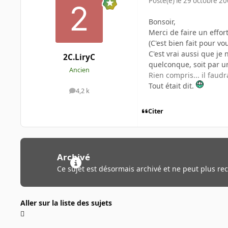
Posté(e)
le 29 octobre 2
Bonsoir,
Merci de faire un effor
(C'est bien fait pour vo
C'est vrai aussi que je
2C.LiryC
quelconque, soit par u
Ancien
Rien compris... il faudr
Tout était dit.
4,2 k
messages
Citer
Archivé
Ce sujet est désormais archivé et ne peut plus re
Aller sur la liste des sujets