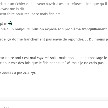
k sur un fichier que je veux ouvrir axes est refuses il indique qu il 
avast me la dit.
nt faire pour recupere mais fichiers
é ici
. . .
ble a un bonjours, puis on expose son problème tranquillement en d
ge, ça donne franchement pas envie de répondre. . . Du moins po
ar notre ami c'est mal
exprimé
soit , mais bon ......et au passage le bo
c
pour voir des fois que le fichier soit
utilisé
, mais je ne crois pas ...
e 2008
17 a
par 2C.LiryC