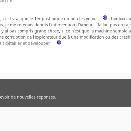
008
17 a
t, c'est vrai que le 1er post pique un peu les yeux.
, boulixx au
us, je me retenais depuis l'intervention d'Amour... 'fallait pas en ra
 n'y ai pas compris grand chose, si ce n'est que la machine semble
ne corruption de l'explorateur due à une modification ou des crash
ait détailler et développer
cevoir de nouvelles réponses.