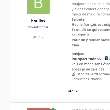
boujours des que je clic
y a des fichiers dedans 
merci de me dire comme
Saloute,
boulixx
Heu le français est exig
Stormtrooper
Et on dit ce qui ressem
saucisse ici. . .
3,1 k
messages
Pour un premier messa
Ciao
bonjour ,
im
INpactitude SVP
c
vois en mode sans
éche
après je ne sais pas .
Modifié
le 29 octobr
Corrections, citation
Citer