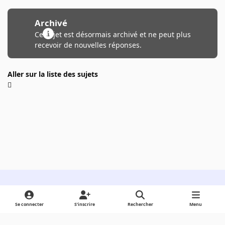
Archivé
Ce sujet est désormais archivé et ne peut plus
recevoir de nouvelles réponses.
Aller sur la liste des sujets
Light Mode
Dark Mode
System Preference
Se connecter
S’inscrire
Rechercher
Menu
Langue
Cookies