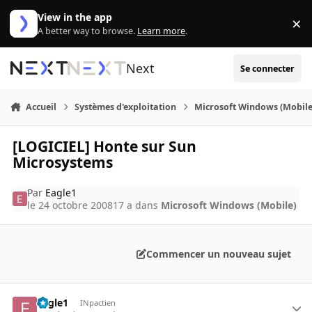
Aller au contenu
View in the app
×
Di
A better way to browse.
Learn more
.
Next
Se connecter
Accueil
Systèmes d'exploitation
Microsoft Windows (Mobile
[LOGICIEL] Honte sur Sun
Microsystems
Par
Eagle1
le 24 octobre 2008
17 a
dans
Microsoft Windows (Mobile)
Commencer un nouveau sujet
Eagle1
INpactien