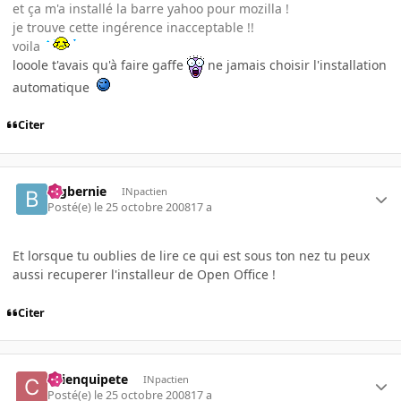
et ça m'a installé la barre yahoo pour mozilla !
je trouve cette ingérence inacceptable !!
voila
looole t'avais qu'à faire gaffe
ne jamais choisir l'installation
automatique
Citer
bigbernie
INpactien
Posté(e)
le 25 octobre 2008
17 a
Et lorsque tu oublies de lire ce qui est sous ton nez tu peux
aussi recuperer l'installeur de Open Office !
Citer
chienquipete
INpactien
Posté(e)
le 25 octobre 2008
17 a