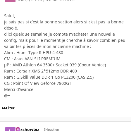
Salut,
je sais pas si c'est la bonne section alors si c'est pas la bonne
désolé.
d'ici quelque semaine je compte m'acheter une nouvelle
config, mais pour le moment je cherche à savoir combien peu
valoir les pièces de mon ancienne machine :
Alim : Hiper Type R HPU-4-480
CM : Asus A8N-SLI PREMIUM
µP : AMD Athlon 64 3500+ Socket 939 (Coeur Venice)
Ram : Corsair XMS 2*512mo DDR 400
Ram : G.Skill Value DDR 1 Go PC3200 (CAS 2,5)
CG : Point Of View Geforce 7800GT
Merci d'avance
@+
Citer
Lexshowbiz
INpactien