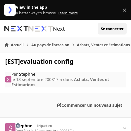
Aller au contenu
View in the app
×
Di
A better way to browse.
Learn more
.
Next
Se connecter
Accueil
Au pays de l'occasion
Achats, Ventes et Estimations
[EST]evaluation config
Par
Stephne
le 13 septembre 2008
17 a
dans
Achats, Ventes et
Estimations
Commencer un nouveau sujet
Stephne
INpactien
Posté(e)
le 13 septembre 2008
17 a