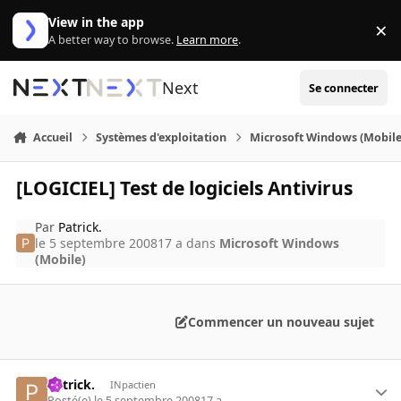
Aller au contenu
View in the app
×
Di
A better way to browse.
Learn more
.
Next
Se connecter
Accueil
Systèmes d'exploitation
Microsoft Windows (Mobile
[LOGICIEL] Test de logiciels Antivirus
Par
Patrick.
le 5 septembre 2008
17 a
dans
Microsoft Windows
(Mobile)
Commencer un nouveau sujet
Patrick.
INpactien
Posté(e)
le 5 septembre 2008
17 a