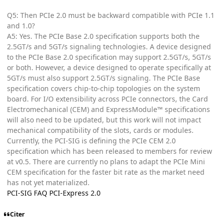
Q5: Then PCIe 2.0 must be backward compatible with PCIe 1.1
and 1.0?
A5: Yes. The PCIe Base 2.0 specification supports both the
2.5GT/s and 5GT/s signaling technologies. A device designed
to the PCIe Base 2.0 specification may support 2.5GT/s, 5GT/s
or both. However, a device designed to operate specifically at
5GT/s must also support 2.5GT/s signaling. The PCIe Base
specification covers chip-to-chip topologies on the system
board. For I/O extensibility across PCIe connectors, the Card
Electromechanical (CEM) and ExpressModule™ specifications
will also need to be updated, but this work will not impact
mechanical compatibility of the slots, cards or modules.
Currently, the PCI-SIG is defining the PCIe CEM 2.0
specification which has been released to members for review
at v0.5. There are currently no plans to adapt the PCIe Mini
CEM specification for the faster bit rate as the market need
has not yet materialized.
PCI-SIG FAQ PCI-Express 2.0
Citer