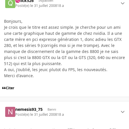
Quick526
INpactien
Posté(e)
le 31 juillet 2008
18 a
Bonjours,
Je crois que le titre est assez simple. Je cherche pour un ami
une carte graphique haut de gamme de chez nvidia. Il a une
carte mère en pci expresse génération 1, donc adieu les GTX
280, et les séries 9 (corrigés moi si je me trompe). Avec le
manque de discernement de la gamme des 8800 je ne sais
plus si c'est la 8800 GTX ou la GT ou la GTS (320, 640 ou encore
512) qui est la plus puissante.
A oui, j'oublié, les jeux: plutot du FPS, les nouveautés.
Merci d'avance.
Citer
nemesis93_75
Banni
Posté(e)
le 31 juillet 2008
18 a