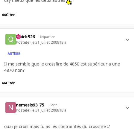
cay mieux que les deux autres
Citer
Quick526
INpactien
Posté(e)
le 31 juillet 2008
18 a
AUTEUR
Il me semble que le crossfire de 4850 est supérieur a une
4870 non?
Citer
nemesis93_75
Banni
Posté(e)
le 31 juillet 2008
18 a
ouai je crois mais tu as les contraintes du crossfire :/