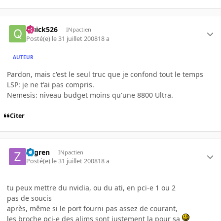
Quick526
INpactien
Posté(e)
le 31 juillet 2008
18 a
AUTEUR
Pardon, mais c'est le seul truc que je confond tout le temps
LSP: je ne t'ai pas compris.
Nemesis: niveau budget moins qu'une 8800 Ultra.
Citer
zogren
INpactien
Posté(e)
le 31 juillet 2008
18 a
tu peux mettre du nvidia, ou du ati, en pci-e 1 ou 2
pas de soucis
après, même si le port fourni pas assez de courant,
les broche pci-e des alims sont justement la pour sa