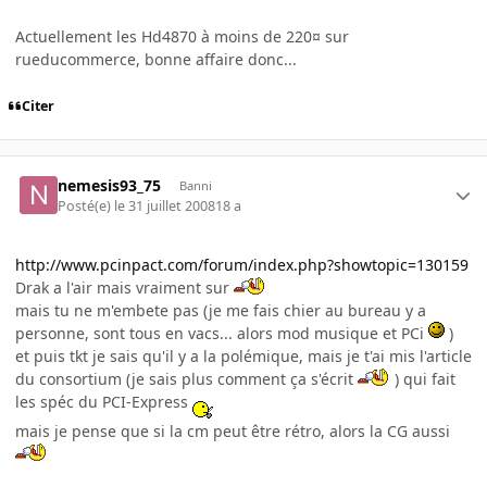
Actuellement les Hd4870 à moins de 220¤ sur
rueducommerce, bonne affaire donc...
Citer
nemesis93_75
Banni
Posté(e)
le 31 juillet 2008
18 a
http://www.pcinpact.com/forum/index.php?showtopic=130159
Drak a l'air mais vraiment sur
mais tu ne m'embete pas (je me fais chier au bureau y a
personne, sont tous en vacs... alors mod musique et PCi
)
et puis tkt je sais qu'il y a la polémique, mais je t'ai mis l'article
du consortium (je sais plus comment ça s'écrit
) qui fait
les spéc du PCI-Express
mais je pense que si la cm peut être rétro, alors la CG aussi