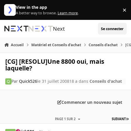
Aller au contenu
View in the app
×
Di
A better way to browse.
Learn more
.
Next
Se connecter
Accueil
Matériel et Conseils d'achat
Conseils d'achat
[CG
[CG] [RESOLU]Une 8800 oui, mais
laquelle?
Par
Quick526
le 31 juillet 2008
18 a
dans
Conseils d'achat
Commencer un nouveau sujet
PAGE 1 SUR 2
SUIVANT