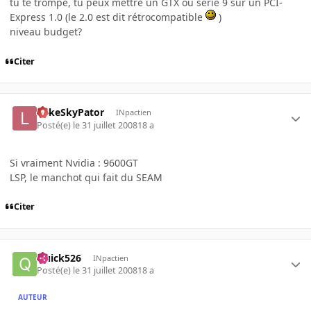
tu te trompe, tu peux mettre un GTX ou serie 9 sur un PCI-
Express 1.0 (le 2.0 est dit rétrocompatible
)
niveau budget?
Citer
LukeSkyPator
INpactien
Posté(e)
le 31 juillet 2008
18 a
Si vraiment Nvidia : 9600GT
LSP, le manchot qui fait du SEAM
Citer
Quick526
INpactien
Posté(e)
le 31 juillet 2008
18 a
AUTEUR