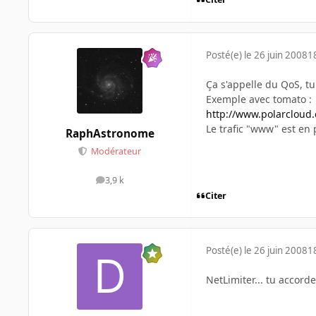
Posté(e)
le 26 juin 2008
1
Ça s'appelle du QoS, tu 
Exemple avec tomato :
http://www.polarcloud
Le trafic "www" est en 
RaphAstronome
Modérateur
3,9 k
messages
Citer
Posté(e)
le 26 juin 2008
1
NetLimiter... tu accor