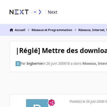
Aller au contenu
Next
Accueil
Réseaux et Programmation
Réseaux, Internet, 
|Réglé] Mettre des downloa
Par
bigbernie
le 26 juin 2008
18 a
dans
Réseaux, Inter
Posté(e)
le 26 juin 2008
1