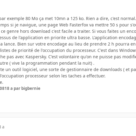
ar exemple 80 Mo ça met 10mn a 125 ko. Rien a dire, c'est normal
mps si je navigue, une page Web Fasterfox va mettre 50 s pour s'ou
ce genre hors download c'est facile a traiter. Si vous faites un en
cessus de l'application en priorite ultra basse. L'application encod
era lance. Bien sur votre encodage au lieu de prendre 2 h pourra 
 listes de priorité de l'occupation du processeur. C'est dans Window
he pas avec Kaspersky. C'est volontaire qu'on ne puisse pas modifi
autre ( vive la programmation pendant la nuit) .
te un outil logiciel, une sorte de gestionnaire de downloads ( et 
 d'occupation processeur selon les taches a effectuer.
e.
008
18 a
par bigbernie
8 a