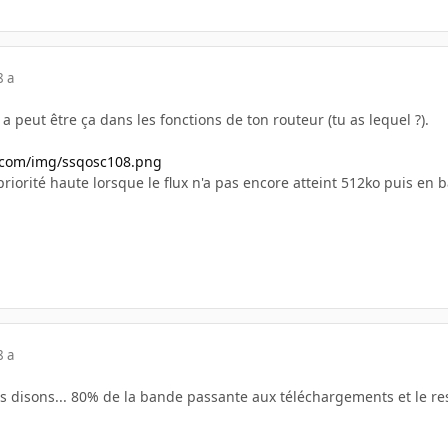
8 a
a peut être ça dans les fonctions de ton routeur (tu as lequel ?).
.com/img/ssqosc108.png
priorité haute lorsque le flux n'a pas encore atteint 512ko puis en
8 a
des disons... 80% de la bande passante aux téléchargements et le r