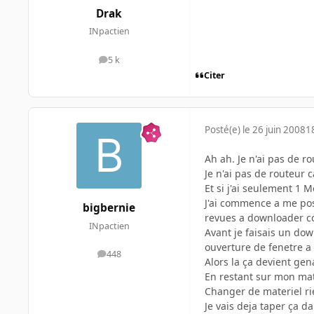
Drak
INpactien
5 k
messages
Citer
Posté(e)
le 26 juin 2008
1
Ah ah. Je n'ai pas de 
Je n'ai pas de routeur c
Et si j'ai seulement 1
J'ai commence a me pos
bigbernie
revues a downloader c
INpactien
Avant je faisais un do
ouverture de fenetre a 
448
messages
Alors la ça devient gen
En restant sur mon mate
Changer de materiel ri
Je vais deja taper ça d