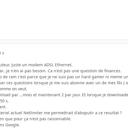
8 a
routeur. Juste un modem ADSL Ethernet.
ar...je n'en ai pas besoin. Ca n'est pas une question de finances.
 Mo de ram c'est parce que je ne suis pas un hard gamer ni meme un
er ces questions lorsque je me suis abonne avec un de mes fils ( 
omme on veut.
wnload par ...mois et maintenant 2 par jour. Et lorsque je downloa
50 s.
ant.
riel actuel Netlimiter me permettrait d'aboputir a ce resultat ?
en que pour ça n'est pas raisonnable.
ans Google.