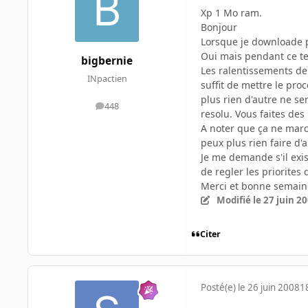
Xp 1 Mo ram.
Bonjour
Lorsque je downloade p
Oui mais pendant ce te
bigbernie
Les ralentissements de 
INpactien
suffit de mettre le pro
plus rien d'autre ne s
448
messages
resolu. Vous faites des
A noter que ça ne marc
peux plus rien faire d'
Je me demande s'il exis
de regler les priorites
Merci et bonne semain
Modifié
le 27 juin 2
Citer
Posté(e)
le 26 juin 2008
1