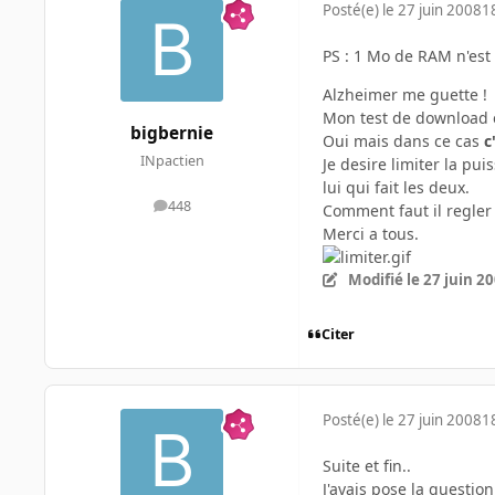
Posté(e)
le 27 juin 2008
1
PS : 1 Mo de RAM n'est 
Alzheimer me guette !
Mon test de download es
bigbernie
Oui mais dans ce cas
c
INpactien
Je desire limiter la pu
lui qui fait les deux.
448
Comment faut il regler 
messages
Merci a tous.
Modifié
le 27 juin 2
Citer
Posté(e)
le 27 juin 2008
1
Suite et fin..
J'avais pose la questio