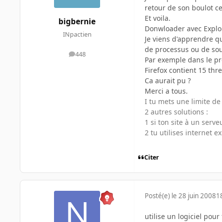
retour de son boulot ce 
Et voila.
bigbernie
Donwloader avec Explor
INpactien
Je viens d'apprendre qu
de processus ou de sou
448
messages
Par exemple dans le pr
Firefox contient 15 thr
Ca aurait pu ?
Merci a tous.
I tu mets une limite d
2 autres solutions :
1 si ton site à un serve
2 tu utilises internet 
Citer
Posté(e)
le 28 juin 2008
1
utilise un logiciel pou