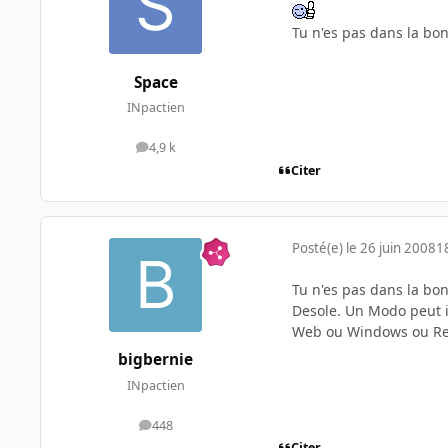
Tu n'es pas dans la bon
Space
INpactien
4,9 k
messages
Citer
Posté(e)
le 26 juin 2008
1
Tu n'es pas dans la bon
Desole. Un Modo peut il
Web ou Windows ou Re
bigbernie
INpactien
448
messages
Citer