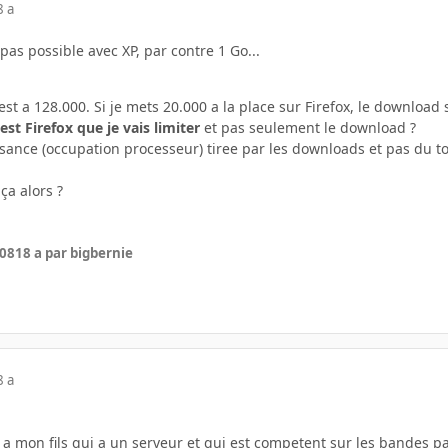
8 a
pas possible avec XP, par contre 1 Go...
t a 128.000. Si je mets 20.000 a la place sur Firefox, le download s
'est Firefox que je vais limiter
et pas seulement le download ?
issance (occupation processeur) tiree par les downloads et pas du tou
ça alors ?
008
18 a
par bigbernie
8 a
n a mon fils qui a un serveur et qui est competent sur les bandes p