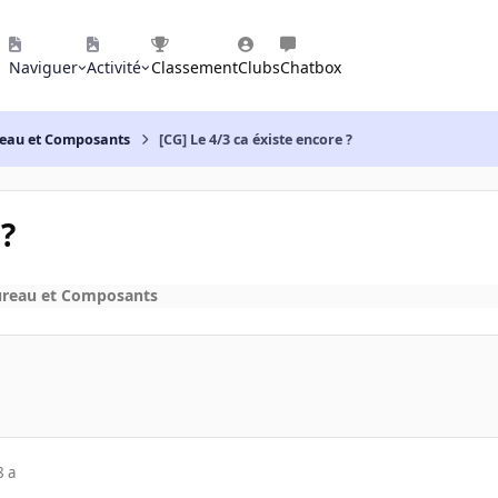
Naviguer
Activité
Classement
Clubs
Chatbox
reau et Composants
[CG] Le 4/3 ca éxiste encore ?
 ?
ureau et Composants
8 a