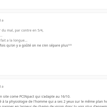
8 a
r du mal, par contre en 5/4,
..
fait a la longue...
fois qu'on y a goûté on ne s'en sépare plus^^
8 a
un site come PCINpact qui s'adapte au 16/10.
é à la physiologie de l'homme qui a ses 2 yeux sur le même plan ho
tu gagnes en largeur de champ de vision donc tu vois plus d'ennemi