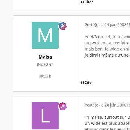
Citer
Posté(e)
le 24 juin 2008
1
en 4/3 du lcd, tu a avoi
sa peut encore ce faire.
mais bon, le wide on si 
je dirais même qu'une 
Malsa
INpactien
5,3 k
messages
Citer
Posté(e)
le 24 juin 2008
1
+1 malsa, surtout sur 
un wide est plus adapt
et puis dans les jeux, 