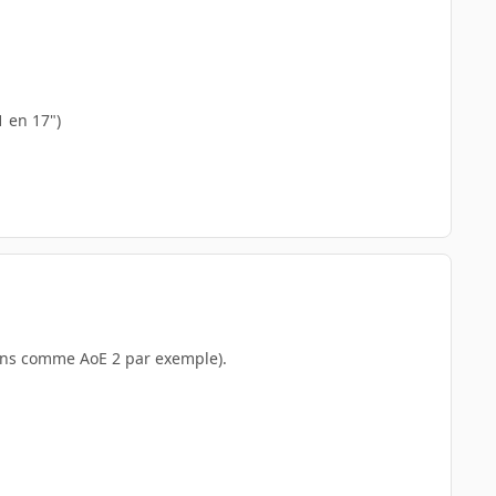
1 en 17")
ciens comme AoE 2 par exemple).