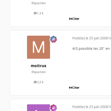
INpactien
1,3 k
messages
Citer
Posté(e)
le 25 juin 2008
1
4/3 possible les 20" en 
moitrux
INpactien
3,5 k
messages
Citer
Posté(e)
le 25 juin 2008
1