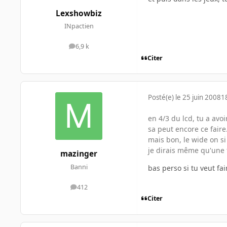
Lexshowbiz
INpactien
6,9 k
messages
Citer
Posté(e)
le 25 juin 2008
1
en 4/3 du lcd, tu a avoi
sa peut encore ce faire.
mais bon, le wide on si 
je dirais même qu'une 
mazinger
Banni
bas perso si tu veut fa
412
messages
Citer