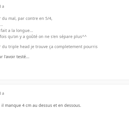
8 a
r du mal, par contre en 5/4,
..
fait a la longue...
fois qu'on y a goûté on ne s'en sépare plus^^
ir du triple head je trouve ça completement pourris
 l'avoir testé...
8 a
u il manque 4 cm au dessus et en dessous.