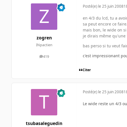
Posté(e)
le 25 juin 2008
1
en 4/3 du lcd, tu a avoi
sa peut encore ce faire.
mais bon, le wide on si 
je dirais même qu'une 
zogren
INpactien
bas perso si tu veut fa
c'est impressionant pour
419
messages
Citer
Posté(e)
le 25 juin 2008
1
Le wide reste un 4/3 o
tsubasaleguedin