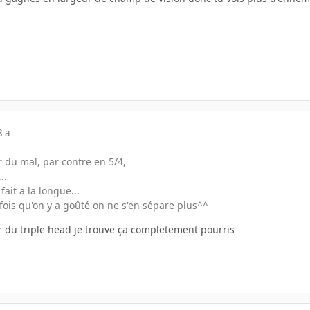
8 a
r du mal, par contre en 5/4,
..
fait a la longue...
fois qu'on y a goûté on ne s'en sépare plus^^
ir du triple head je trouve ça completement pourris