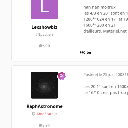
nan nan moitrux.
les 4/3 en 20" sont en
1280*1024 en 17" et 19
1600*1200 en 21"
Lexshowbiz
d'ailleurs, Matériel.ne
INpactien
6,9 k
messages
Citer
Posté(e)
le 25 juin 2008
1
Les 20.1'' sont en 1600
Le 16/10 c'est pas tro
RaphAstronome
Modérateur
3,9 k
messages