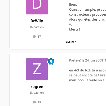
Bien,
Question simple, je vou
constructeurs proposent
Alors qui êtes des pro,
Dr.Wily
¤.
INpactien
Merci !
137
messages
Citer
Posté(e)
le 24 juin 2008
1
en 4/3 du lcd, tu a avoi
sa peut encore ce faire.
mais bon, le wide on si 
zogren
INpactien
419
messages