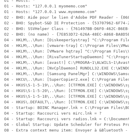
O1 - Hosts: "

O1 - Hosts: "127.0.0.1 myomemo.com"

O1 - Hosts: "127.0.0.1 www.myomemo.com"

O2 - BHO: Aide pour le lien d'Adobe PDF Reader - {0684
O2 - BHO: Spybot-S&D IE Protection - {53707962-6F74-2D
O2 - BHO: SSVHelper Class - {761497BB-D6F0-462C-B6EB-D
O2 - BHO: (no name) - {7E853D72-626A-48EC-A868-BA8D5E23
O4 - HKLM\..\Run: [DiskeeperSystray] "C:\Program Files
O4 - HKLM\..\Run: [vmware-tray] C:\Program Files\VMwar
O4 - HKLM\..\Run: [VMware hqtray] "C:\Program Files\VM
O4 - HKLM\..\Run: [RivaTunerStartupDaemon] "C:\Program
O4 - HKLM\..\Run: [avast!] C:\PROGRA~1\ALWILS~1\Avast4\
O4 - HKLM\..\Run: [NvCplDaemon] RUNDLL32.EXE C:\WINDOW
O4 - HKLM\..\Run: [Samsung PanelMgr] C:\WINDOWS\Samsun
O4 - HKCU\..\Run: [SuperCopier2.exe] C:\Program Files\
O4 - HKUS\S-1-5-19\..\Run: [CTFMON.EXE] C:\WINDOWS\sys
O4 - HKUS\S-1-5-20\..\Run: [CTFMON.EXE] C:\WINDOWS\sys
O4 - HKUS\S-1-5-18\..\Run: [CTFMON.EXE] C:\WINDOWS\sys
O4 - HKUS\.DEFAULT\..\Run: [CTFMON.EXE] C:\WINDOWS\sys
O4 - Startup: BOINC Manager.lnk = C:\Program Files\BOIN
O4 - Startup: Raccourci vers mirc.lnk = ?

O4 - Startup: Raccourci vers radios.lnk = C:\Documents
O4 - Global Startup: Update Scheduler for Proteus Prof
O8 - Extra context menu item: Envoyer à &Bluetooth - C