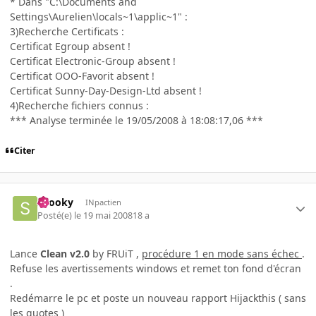
* Dans "C:\Documents and
Settings\Aurelien\locals~1\applic~1" :
3)Recherche Certificats :
Certificat Egroup absent !
Certificat Electronic-Group absent !
Certificat OOO-Favorit absent !
Certificat Sunny-Day-Design-Ltd absent !
4)Recherche fichiers connus :
*** Analyse terminée le 19/05/2008 à 18:08:17,06 ***
Citer
snooky
INpactien
Posté(e)
le 19 mai 2008
18 a
Lance
Clean v2.0
by FRUiT ,
procédure 1 en mode sans échec
.
Refuse les avertissements windows et remet ton fond d'écran
.
Redémarre le pc et poste un nouveau rapport Hijackthis ( sans
les quotes )