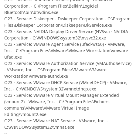
Corporation. - C:\Program Files\Belkin\Logiciel
Bluetooth\bin\btwdins.exe
O23 - Service: Diskeeper - Diskeeper Corporation - C:\Program
Files\Diskeeper Corporation\Diskeeper\DkService.exe
O23 - Service: NVIDIA Display Driver Service (NVSvc) - NVIDIA
Corporation - C:\WINDOWS\system32\nvsvc32.exe
O23 - Service: VMware Agent Service (ufad-ws60) - VMware,
Inc. - C:\Program Files\VMware\VMware Workstation\vmware-
ufad.exe
O23 - Service: VMware Authorization Service (VMAuthdService)
- VMware, Inc. - C:\Program Files\VMware\VMware
Workstation\vmware-authd.exe
O23 - Service: VMware DHCP Service (VMnetDHCP) - VMware,
Inc. - C:\WINDOWS\system32\vmnetdhcp.exe
O23 - Service: VMware Virtual Mount Manager Extended
(vmount2) - VMware, Inc. - C:\Program Files\Fichiers
communs\VMware\VMware Virtual Image
Editing\vmount2.exe
O23 - Service: VMware NAT Service - VMware, Inc. -
C:\WINDOWS\system32\vmnat.exe
--