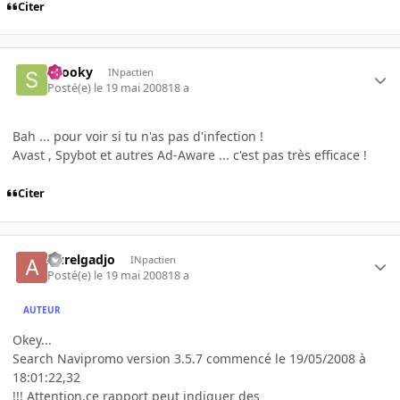
Citer
snooky
INpactien
Posté(e)
le 19 mai 2008
18 a
Bah ... pour voir si tu n'as pas d'infection !
Avast , Spybot et autres Ad-Aware ... c'est pas très efficace !
Citer
Aurelgadjo
INpactien
Posté(e)
le 19 mai 2008
18 a
AUTEUR
Okey...
Search Navipromo version 3.5.7 commencé le 19/05/2008 à
18:01:22,32
!!! Attention,ce rapport peut indiquer des