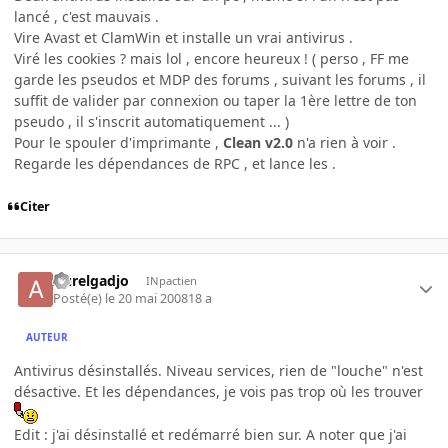
lancé , c'est mauvais .
Vire Avast et ClamWin et installe un vrai antivirus .
Viré les cookies ? mais lol , encore heureux ! ( perso , FF me
garde les pseudos et MDP des forums , suivant les forums , il
suffit de valider par connexion ou taper la 1ère lettre de ton
pseudo , il s'inscrit automatiquement ... )
Pour le spouler d'imprimante ,
Clean v2.0
n'a rien à voir .
Regarde les dépendances de RPC , et lance les .
Citer
Aurelgadjo
INpactien
Posté(e)
le 20 mai 2008
18 a
AUTEUR
Antivirus désinstallés. Niveau services, rien de "louche" n'est
désactive. Et les dépendances, je vois pas trop où les trouver
Edit : j'ai désinstallé et redémarré bien sur. A noter que j'ai