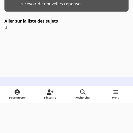
recevoir de nouvelles réponses.
Aller sur la liste des sujets
Light Mode
Dark Mode
System Preference
Se connecter
S’inscrire
Rechercher
Menu
Langue
Cookies
Powered by
Invision Community