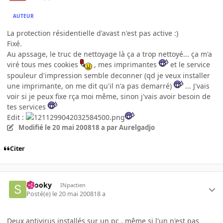
AUTEUR
La protection résidentielle d'avast n'est pas active :)
Fixé.
Au apssage, le truc de nettoyage là ça a trop nettoyé... ça m'a
viré tous mes cookies
, mes imprimantes
et le service
spouleur d'impression semble deconner (qd je veux installer
une imprimante, on me dit qu'il n'a pas demarré)
... J'vais
voir si je peux fixe rça moi même, sinon j'vais avoir besoin de
tes services
Edit :
Modifié
le 20 mai 2008
18 a
par Aurelgadjo
Citer
snooky
INpactien
Posté(e)
le 20 mai 2008
18 a
Deux antivirus installés sur un pc , même si l'un n'est pas