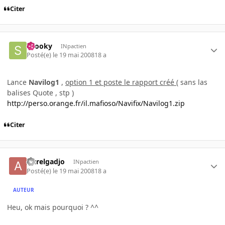
Citer
snooky
INpactien
Posté(e)
le 19 mai 2008
18 a
Lance
Navilog1
,
option 1 et poste le rapport créé
( sans las
balises Quote , stp )
http://perso.orange.fr/il.mafioso/Navifix/Navilog1.zip
Citer
Aurelgadjo
INpactien
Posté(e)
le 19 mai 2008
18 a
AUTEUR
Heu, ok mais pourquoi ? ^^