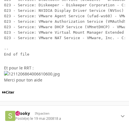
O23 - Service: Diskeeper - Diskeeper Corporation - C:\
O23 - Service: NVIDIA Display Driver Service (NVSvc) -
O23 - Service: VMware Agent Service (ufad-ws60) - VMwa
O23 - Service: VMware Authorization Service (VMAuthdSe
O23 - Service: VMware DHCP Service (VMnetDHCP) - VMwar
O23 - Service: VMware Virtual Mount Manager Extended (
O23 - Service: VMware NAT Service - VMware, Inc. - C:\
--

End of file
Et pour le RRT :
Merci pour ton aide
Citer
snooky
INpactien
Posté(e)
le 19 mai 2008
18 a