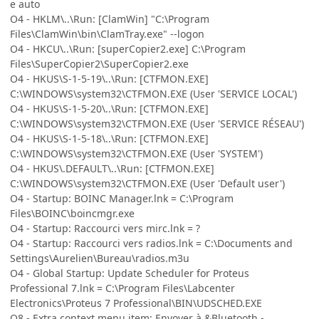
e auto
O4 - HKLM\..\Run: [ClamWin] "C:\Program
Files\ClamWin\bin\ClamTray.exe" --logon
O4 - HKCU\..\Run: [superCopier2.exe] C:\Program
Files\SuperCopier2\SuperCopier2.exe
O4 - HKUS\S-1-5-19\..\Run: [CTFMON.EXE]
C:\WINDOWS\system32\CTFMON.EXE (User 'SERVICE LOCAL')
O4 - HKUS\S-1-5-20\..\Run: [CTFMON.EXE]
C:\WINDOWS\system32\CTFMON.EXE (User 'SERVICE RÉSEAU')
O4 - HKUS\S-1-5-18\..\Run: [CTFMON.EXE]
C:\WINDOWS\system32\CTFMON.EXE (User 'SYSTEM')
O4 - HKUS\.DEFAULT\..\Run: [CTFMON.EXE]
C:\WINDOWS\system32\CTFMON.EXE (User 'Default user')
O4 - Startup: BOINC Manager.lnk = C:\Program
Files\BOINC\boincmgr.exe
O4 - Startup: Raccourci vers mirc.lnk = ?
O4 - Startup: Raccourci vers radios.lnk = C:\Documents and
Settings\Aurelien\Bureau\radios.m3u
O4 - Global Startup: Update Scheduler for Proteus
Professional 7.lnk = C:\Program Files\Labcenter
Electronics\Proteus 7 Professional\BIN\UDSCHED.EXE
O8 - Extra context menu item: Envoyer à &Bluetooth -