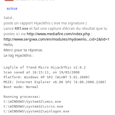
AUTEUR
Salut ,
poste un rapport Hijackthis ( vise ma signature )
Lance
RRT.exe
et fait une capture d'écran du résultat que tu
postes ici via
http://www.mediafire.com/index.php
:
http://www.sergiwa.com/en/modules/mydownlo...cid=2&lid=1
Hello,
Merci pour ta réponse.
Le log Hijackthis :
Logfile of Trend Micro HijackThis v2.0.2

Scan saved at 16:15:11, on 19/05/2008

Platform: Windows XP SP2 (WinNT 5.01.2600)

MSIE: Internet Explorer v6.00 SP2 (6.00.2900.2180)

Boot mode: Normal

Running processes:

C:\WINDOWS\System32\smss.exe

C:\WINDOWS\system32\csrss.exe

C:\WINDOWS\system32\winlogon.exe
