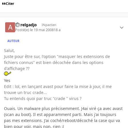
Citer
Aurelgadjo
INpactien
Posté(e)
le 19 mai 2008
18 a
AUTEUR
Salut,
Juste pour être sur, l'option "masquer les extensions de
fichiers connus" est bien décochée dans les options
d'affichage ??
Yes
Edit : lol, en lançant avast pour faire la mise à jour, il me
trouve un truc crade...
Tu entends quoi par truc "crade " virus ?
Ouais. Un malware plus précisemment. J4ai viré ça avec avast
(scan au boot). Il est apparamment parti. Mais j'ai toujours
pas mes extensions. J'ai coché/reboot/décoché la case qui va
bien pour voir, mais non, rien :(