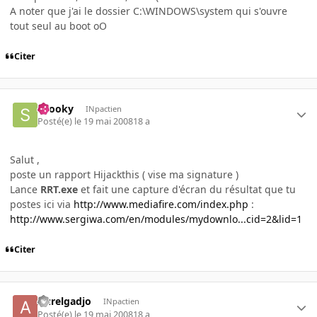
A noter que j'ai le dossier C:\WINDOWS\system qui s'ouvre
tout seul au boot oO
Citer
snooky
INpactien
Posté(e)
le 19 mai 2008
18 a
Salut ,
poste un rapport Hijackthis ( vise ma signature )
Lance
RRT.exe
et fait une capture d'écran du résultat que tu
postes ici via
http://www.mediafire.com/index.php
:
http://www.sergiwa.com/en/modules/mydownlo...cid=2&lid=1
Citer
Aurelgadjo
INpactien
Posté(e)
le 19 mai 2008
18 a