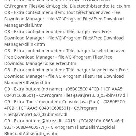
C:\Program Files\Belkin\Logiciel Bluetooth\btsendto_ie_ctx.hm
O8 - Extra context menu item: Tout télécharger avec Free
Download Manager - file://C:\Program Files\Free Download
Manager\dlall.htm
O8 - Extra context menu item: Télécharger avec Free
Download Manager - file://C:\Program Files\Free Download
Manager\dllink.htm
O8 - Extra context menu item: Télécharger la sélection avec
Free Download Manager - file://C:\Program Files\Free
Download Manager\dlselected.htm
O8 - Extra context menu item: Télécharger la vidéo avec Free
Download Manager - file://C:\Program Files\Free Download
Manager\dlfvideo.htm
O9 - Extra button: (no name) - {08B0E5C0-4FCB-11CF-AAA5-
00401C608501} - C:\Program Files\Java\jre1.6.0_03\bin\ssv.dll
O9 - Extra 'Tools' menuitem: Console Java (Sun) - {08B0E5C0-
4FCB-11CF-AAA5-00401C608501} - C:\Program
Files\Java\jre1.6.0_03\bin\ssv.dll
O9 - Extra button: @btrez.dll,-4015 - {CCA281CA-C863-46ef-
9331-5C8D4460577F} - C:\Program Files\Belkin\Logiciel
Bluetooth\btsendto_ie.htm