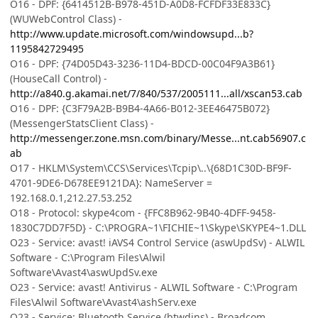
O16 - DPF: {6414512B-B978-451D-A0D8-FCFDF33E833C}
(WUWebControl Class) -
http://www.update.microsoft.com/windowsupd...b?
1195842729495
O16 - DPF: {74D05D43-3236-11D4-BDCD-00C04F9A3B61}
(HouseCall Control) -
http://a840.g.akamai.net/7/840/537/2005111...all/xscan53.cab
O16 - DPF: {C3F79A2B-B9B4-4A66-B012-3EE46475B072}
(MessengerStatsClient Class) -
http://messenger.zone.msn.com/binary/Messe...nt.cab56907.c
ab
O17 - HKLM\System\CCS\Services\Tcpip\..\{68D1C30D-BF9F-
4701-9DE6-D678EE9121DA}: NameServer =
192.168.0.1,212.27.53.252
O18 - Protocol: skype4com - {FFC8B962-9B40-4DFF-9458-
1830C7DD7F5D} - C:\PROGRA~1\FICHIE~1\Skype\SKYPE4~1.DLL
O23 - Service: avast! iAVS4 Control Service (aswUpdSv) - ALWIL
Software - C:\Program Files\Alwil
Software\Avast4\aswUpdSv.exe
O23 - Service: avast! Antivirus - ALWIL Software - C:\Program
Files\Alwil Software\Avast4\ashServ.exe
O23 - Service: Bluetooth Service (btwdins) - Broadcom