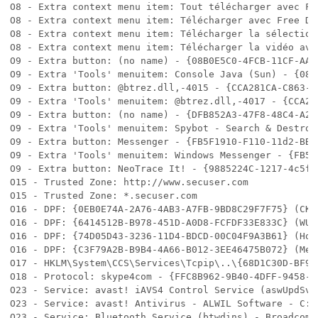
O8 - Extra context menu item: Tout télécharger avec Fr
O8 - Extra context menu item: Télécharger avec Free Do
O8 - Extra context menu item: Télécharger la sélection
O8 - Extra context menu item: Télécharger la vidéo ave
O9 - Extra button: (no name) - {08B0E5C0-4FCB-11CF-AAA
O9 - Extra 'Tools' menuitem: Console Java (Sun) - {08B
O9 - Extra button: @btrez.dll,-4015 - {CCA281CA-C863-4
O9 - Extra 'Tools' menuitem: @btrez.dll,-4017 - {CCA28
O9 - Extra button: (no name) - {DFB852A3-47F8-48C4-A20
O9 - Extra 'Tools' menuitem: Spybot - Search & Destroy
O9 - Extra button: Messenger - {FB5F1910-F110-11d2-BB9
O9 - Extra 'Tools' menuitem: Windows Messenger - {FB5F
O9 - Extra button: NeoTrace It! - {9885224C-1217-4c5f-
O15 - Trusted Zone: http://www.secuser.com

O15 - Trusted Zone: *.secuser.com

O16 - DPF: {0EB0E74A-2A76-4AB3-A7FB-9BD8C29F7F75} (CKA
O16 - DPF: {6414512B-B978-451D-A0D8-FCFDF33E833C} (WUW
O16 - DPF: {74D05D43-3236-11D4-BDCD-00C04F9A3B61} (Hou
O16 - DPF: {C3F79A2B-B9B4-4A66-B012-3EE46475B072} (Mes
O17 - HKLM\System\CCS\Services\Tcpip\..\{68D1C30D-BF9F
O18 - Protocol: skype4com - {FFC8B962-9B40-4DFF-9458-1
O23 - Service: avast! iAVS4 Control Service (aswUpdSv)
O23 - Service: avast! Antivirus - ALWIL Software - C:\
O23 - Service: Bluetooth Service (btwdins) - Broadcom 