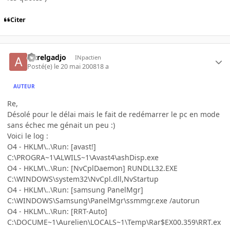
Citer
Aurelgadjo
INpactien
Posté(e)
le 20 mai 2008
18 a
AUTEUR
Re,
Désolé pour le délai mais le fait de redémarrer le pc en mode
sans échec me génait un peu :)
Voici le log :
O4 - HKLM\..\Run: [avast!]
C:\PROGRA~1\ALWILS~1\Avast4\ashDisp.exe
O4 - HKLM\..\Run: [NvCplDaemon] RUNDLL32.EXE
C:\WINDOWS\system32\NvCpl.dll,NvStartup
O4 - HKLM\..\Run: [samsung PanelMgr]
C:\WINDOWS\Samsung\PanelMgr\ssmmgr.exe /autorun
O4 - HKLM\..\Run: [RRT-Auto]
C:\DOCUME~1\Aurelien\LOCALS~1\Temp\Rar$EX00.359\RRT.ex