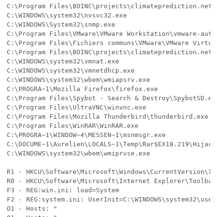
C:\Program Files\BOINC\projects\climateprediction.net\
C:\WINDOWS\system32\nvsvc32.exe

C:\WINDOWS\System32\snmp.exe

C:\Program Files\VMware\VMware Workstation\vmware-authd
C:\Program Files\Fichiers communs\VMware\VMware Virtua
C:\Program Files\BOINC\projects\climateprediction.net\
C:\WINDOWS\system32\vmnat.exe

C:\WINDOWS\system32\vmnetdhcp.exe

C:\WINDOWS\system32\wbem\wmiapsrv.exe

C:\PROGRA~1\Mozilla Firefox\firefox.exe

C:\Program Files\Spybot - Search & Destroy\SpybotSD.exe
C:\Program Files\UltraVNC\winvnc.exe

C:\Program Files\Mozilla Thunderbird\thunderbird.exe

C:\Program Files\WinRAR\WinRAR.exe

C:\PROGRA~1\WINDOW~4\MESSEN~1\msnmsgr.exe

C:\DOCUME~1\Aurelien\LOCALS~1\Temp\Rar$EX18.219\HijackT
C:\WINDOWS\system32\wbem\wmiprvse.exe

R1 - HKCU\Software\Microsoft\Windows\CurrentVersion\In
R0 - HKCU\Software\Microsoft\Internet Explorer\Toolbar
F3 - REG:win.ini: load=System

F2 - REG:system.ini: UserInit=C:\WINDOWS\system32\useri
O1 - Hosts: "
