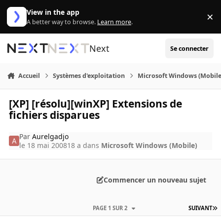
Aller au contenu
View in the app
×
Di
A better way to browse.
Learn more
.
Next
Se connecter
Accueil
Systèmes d'exploitation
Microsoft Windows (Mobile
[XP] [résolu][winXP] Extensions de
fichiers disparues
Par
Aurelgadjo
le 18 mai 2008
18 a
dans
Microsoft Windows (Mobile)
Commencer un nouveau sujet
PAGE 1 SUR 2
SUIVANT