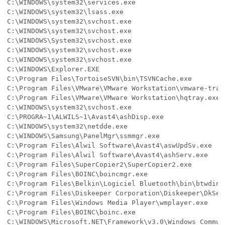
C:\WINDOWS\system32\services.exe

C:\WINDOWS\system32\lsass.exe

C:\WINDOWS\system32\svchost.exe

C:\WINDOWS\system32\svchost.exe

C:\WINDOWS\System32\svchost.exe

C:\WINDOWS\system32\svchost.exe

C:\WINDOWS\system32\svchost.exe

C:\WINDOWS\Explorer.EXE

C:\Program Files\TortoiseSVN\bin\TSVNCache.exe

C:\Program Files\VMware\VMware Workstation\vmware-tray.
C:\Program Files\VMware\VMware Workstation\hqtray.exe

C:\WINDOWS\system32\svchost.exe

C:\PROGRA~1\ALWILS~1\Avast4\ashDisp.exe

C:\WINDOWS\system32\netdde.exe

C:\WINDOWS\Samsung\PanelMgr\ssmmgr.exe

C:\Program Files\Alwil Software\Avast4\aswUpdSv.exe

C:\Program Files\Alwil Software\Avast4\ashServ.exe

C:\Program Files\SuperCopier2\SuperCopier2.exe

C:\Program Files\BOINC\boincmgr.exe

C:\Program Files\Belkin\Logiciel Bluetooth\bin\btwdins.
C:\Program Files\Diskeeper Corporation\Diskeeper\DkServ
C:\Program Files\Windows Media Player\wmplayer.exe

C:\Program Files\BOINC\boinc.exe

C:\WINDOWS\Microsoft.NET\Framework\v3.0\Windows Commun