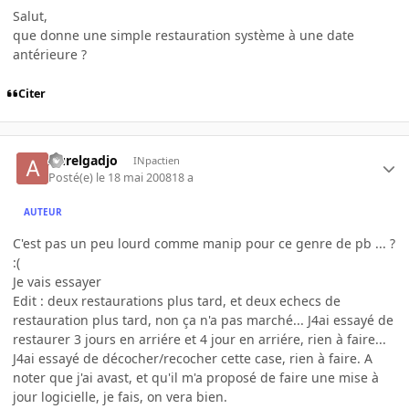
Salut,
que donne une simple restauration système à une date
antérieure ?
Citer
Aurelgadjo
INpactien
Posté(e)
le 18 mai 2008
18 a
AUTEUR
C'est pas un peu lourd comme manip pour ce genre de pb ... ?
:(
Je vais essayer
Edit : deux restaurations plus tard, et deux echecs de
restauration plus tard, non ça n'a pas marché... J4ai essayé de
restaurer 3 jours en arriére et 4 jour en arriére, rien à faire...
J4ai essayé de décocher/recocher cette case, rien à faire. A
noter que j'ai avast, et qu'il m'a proposé de faire une mise à
jour logicielle, je fais, on vera bien.