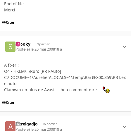
End of file
Merci
Citer
snooky
INpactien
Posté(e)
le 20 mai 2008
18 a
A fixer :
O4 - HKLM\..\Run: [RRT-Auto]
C:\DOCUME~1\Aurelien\LOCALS~1\Temp\Rar$EX00.359\RRT.ex
e auto
Clamwin en plus de Avast ... heu comment dire ...
Citer
Aurelgadjo
INpactien
Posté(e)
le 20 mai 2008
18 a