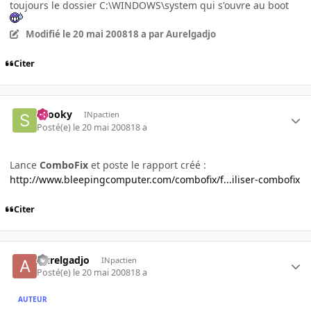
toujours le dossier C:\WINDOWS\system qui s'ouvre au boot
Modifié
le 20 mai 2008
18 a
par Aurelgadjo
Citer
snooky
INpactien
Posté(e)
le 20 mai 2008
18 a
Lance
ComboFix
et poste le rapport créé :
http://www.bleepingcomputer.com/combofix/f...iliser-combofix
Citer
Aurelgadjo
INpactien
Posté(e)
le 20 mai 2008
18 a
AUTEUR