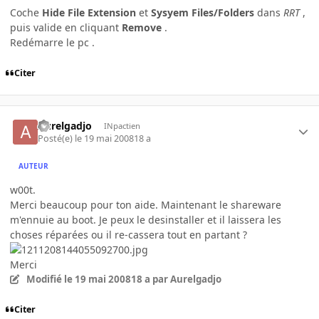
Coche
Hide File Extension
et
Sysyem Files/Folders
dans
RRT
,
puis valide en cliquant
Remove
.
Redémarre le pc .
Citer
Aurelgadjo
INpactien
Posté(e)
le 19 mai 2008
18 a
AUTEUR
w00t.
Merci beaucoup pour ton aide. Maintenant le shareware
m'ennuie au boot. Je peux le desinstaller et il laissera les
choses réparées ou il re-cassera tout en partant ?
Merci
Modifié
le 19 mai 2008
18 a
par Aurelgadjo
Citer