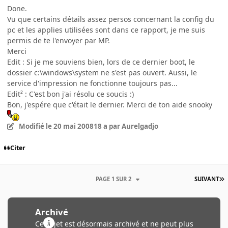
Done.
Vu que certains détails assez persos concernant la config du
pc et les applies utilisées sont dans ce rapport, je me suis
permis de te l'envoyer par MP.
Merci
Edit : Si je me souviens bien, lors de ce dernier boot, le
dossier c:\windows\system ne s'est pas ouvert. Aussi, le
service d'impression ne fonctionne toujours pas...
Edit² : C'est bon j'ai résolu ce soucis :)
Bon, j'espére que c'était le dernier. Merci de ton aide snooky
Modifié
le 20 mai 2008
18 a
par Aurelgadjo
Citer
PAGE 1 SUR 2
SUIVANT
Archivé
Ce sujet est désormais archivé et ne peut plus