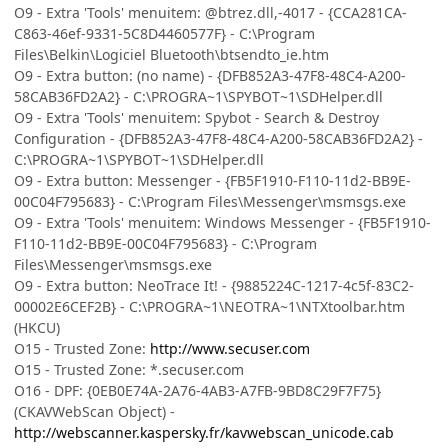
O9 - Extra 'Tools' menuitem: @btrez.dll,-4017 - {CCA281CA-
C863-46ef-9331-5C8D4460577F} - C:\Program
Files\Belkin\Logiciel Bluetooth\btsendto_ie.htm
O9 - Extra button: (no name) - {DFB852A3-47F8-48C4-A200-
58CAB36FD2A2} - C:\PROGRA~1\SPYBOT~1\SDHelper.dll
O9 - Extra 'Tools' menuitem: Spybot - Search & Destroy
Configuration - {DFB852A3-47F8-48C4-A200-58CAB36FD2A2} -
C:\PROGRA~1\SPYBOT~1\SDHelper.dll
O9 - Extra button: Messenger - {FB5F1910-F110-11d2-BB9E-
00C04F795683} - C:\Program Files\Messenger\msmsgs.exe
O9 - Extra 'Tools' menuitem: Windows Messenger - {FB5F1910-
F110-11d2-BB9E-00C04F795683} - C:\Program
Files\Messenger\msmsgs.exe
O9 - Extra button: NeoTrace It! - {9885224C-1217-4c5f-83C2-
00002E6CEF2B} - C:\PROGRA~1\NEOTRA~1\NTXtoolbar.htm
(HKCU)
O15 - Trusted Zone:
http://www.secuser.com
O15 - Trusted Zone: *.secuser.com
O16 - DPF: {0EB0E74A-2A76-4AB3-A7FB-9BD8C29F7F75}
(CKAVWebScan Object) -
http://webscanner.kaspersky.fr/kavwebscan_unicode.cab