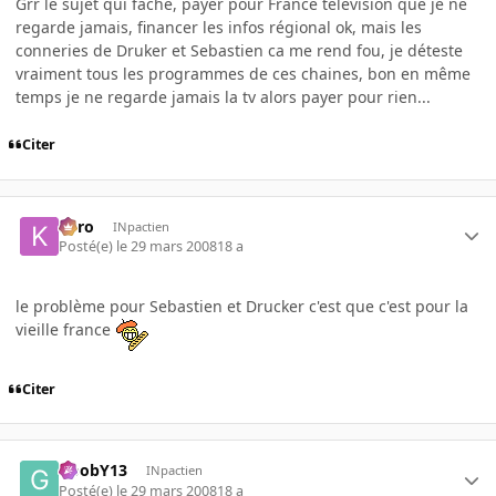
Grr le sujet qui fache, payer pour France télévision que je ne
regarde jamais, financer les infos régional ok, mais les
conneries de Druker et Sebastien ca me rend fou, je déteste
vraiment tous les programmes de ces chaines, bon en même
temps je ne regarde jamais la tv alors payer pour rien...
Citer
kyro
INpactien
Posté(e)
le 29 mars 2008
18 a
le problème pour Sebastien et Drucker c'est que c'est pour la
vieille france
Citer
GoobY13
INpactien
Posté(e)
le 29 mars 2008
18 a