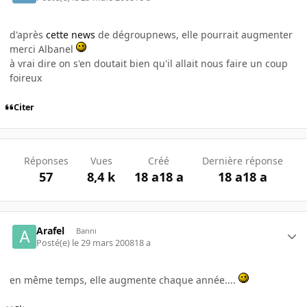
d'après
cette news
de dégroupnews, elle pourrait augmenter
merci Albanel
à vrai dire on s'en doutait bien qu'il allait nous faire un coup
foireux
Citer
Réponses
Vues
Créé
Dernière réponse
57
8,4 k
18 a
18 a
18 a
18 a
Arafel
Banni
Posté(e)
le 29 mars 2008
18 a
en même temps, elle augmente chaque année....