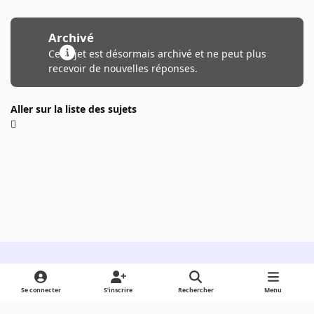
Archivé
Ce sujet est désormais archivé et ne peut plus
recevoir de nouvelles réponses.
Aller sur la liste des sujets
Light Mode
Dark Mode
System Preference
Se connecter
S’inscrire
Rechercher
Menu
Langue
Cookies