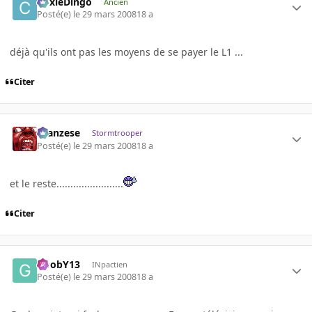
CoxleDingo
Ancien
Posté(e)
le 29 mars 2008
18 a
déjà qu'ils ont pas les moyens de se payer le L1 ...
Citer
ilcanzese
Stormtrooper
Posté(e)
le 29 mars 2008
18 a
et le reste........................
Citer
GoobY13
INpactien
Posté(e)
le 29 mars 2008
18 a