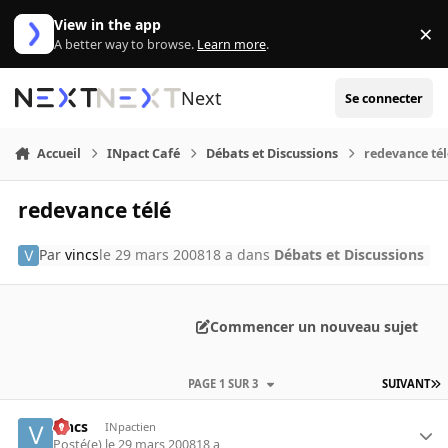
Aller au contenu
View in the app
×
Di
A better way to browse.
Learn more
.
Next
Se connecter
Accueil
INpact Café
Débats et Discussions
redevance té
redevance télé
Par
vincs
le 29 mars 2008
18 a
dans
Débats et Discussions
Commencer un nouveau sujet
PAGE 1 SUR 3
SUIVANT
vincs
INpactien
Posté(e)
le 29 mars 2008
18 a