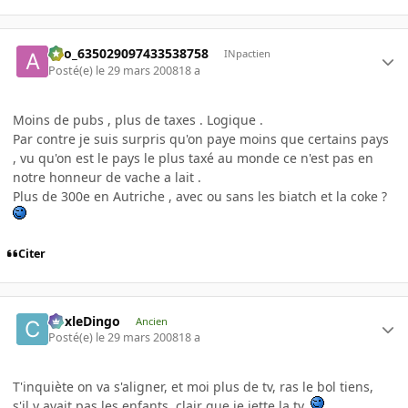
ano_635029097433538758
INpactien
Posté(e)
le 29 mars 2008
18 a
Moins de pubs , plus de taxes . Logique .
Par contre je suis surpris qu'on paye moins que certains pays
, vu qu'on est le pays le plus taxé au monde ce n'est pas en
notre honneur de vache a lait .
Plus de 300e en Autriche , avec ou sans les biatch et la coke ?
Citer
CoxleDingo
Ancien
Posté(e)
le 29 mars 2008
18 a
T'inquiète on va s'aligner, et moi plus de tv, ras le bol tiens,
s'il y avait pas les enfants, clair que je jette la tv,