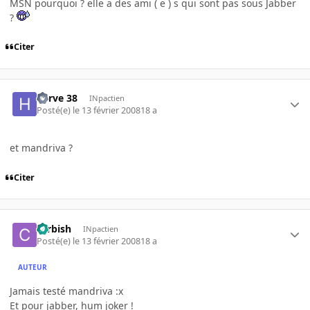
MSN pourquoi ? elle a des ami ( e ) s qui sont pas sous Jabber
?
Citer
herve 38
INpactien
Posté(e)
le 13 février 2008
18 a
et mandriva ?
Citer
carbish
INpactien
Posté(e)
le 13 février 2008
18 a
AUTEUR
Jamais testé mandriva :x
Et pour jabber, hum joker !