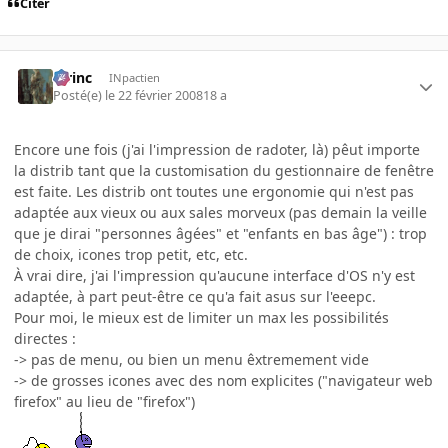
Citer
lorinc
INpactien
Posté(e)
le 22 février 2008
18 a
Encore une fois (j'ai l'impression de radoter, là) pêut importe
la distrib tant que la customisation du gestionnaire de fenêtre
est faite. Les distrib ont toutes une ergonomie qui n'est pas
adaptée aux vieux ou aux sales morveux (pas demain la veille
que je dirai "personnes âgées" et "enfants en bas âge") : trop
de choix, icones trop petit, etc, etc.
À vrai dire, j'ai l'impression qu'aucune interface d'OS n'y est
adaptée, à part peut-être ce qu'a fait asus sur l'eeepc.
Pour moi, le mieux est de limiter un max les possibilités
directes :
-> pas de menu, ou bien un menu êxtremement vide
-> de grosses icones avec des nom explicites ("navigateur web
firefox" au lieu de "firefox")