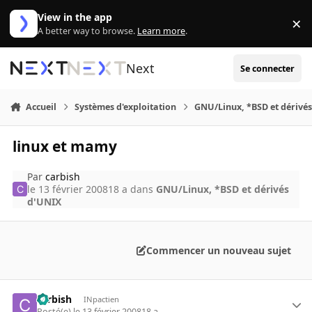
Aller au contenu
View in the app
×
Di
A better way to browse.
Learn more
.
Next
Se connecter
Accueil
Systèmes d'exploitation
GNU/Linux, *BSD et dérivé
linux et mamy
Par
carbish
le 13 février 2008
18 a
dans
GNU/Linux, *BSD et dérivés
d'UNIX
Commencer un nouveau sujet
carbish
INpactien
Posté(e)
le 13 février 2008
18 a