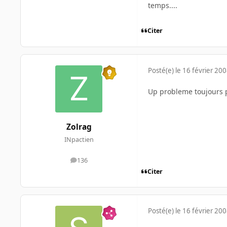
temps....
Citer
Posté(e)
le 16 février 20
Up probleme toujours p
Zolrag
INpactien
136
messages
Citer
Posté(e)
le 16 février 20