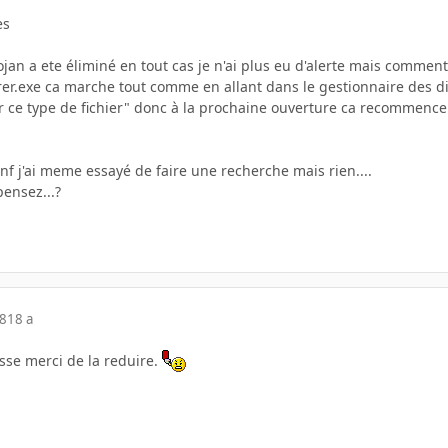
es
jan a ete éliminé en tout cas je n'ai plus eu d'alerte mais comment e
rer.exe ca marche tout comme en allant dans le gestionnaire des di
 ce type de fichier" donc à la prochaine ouverture ca recommenc
inf j'ai meme essayé de faire une recherche mais rien....
ensez...?
08
18 a
sse merci de la reduire.