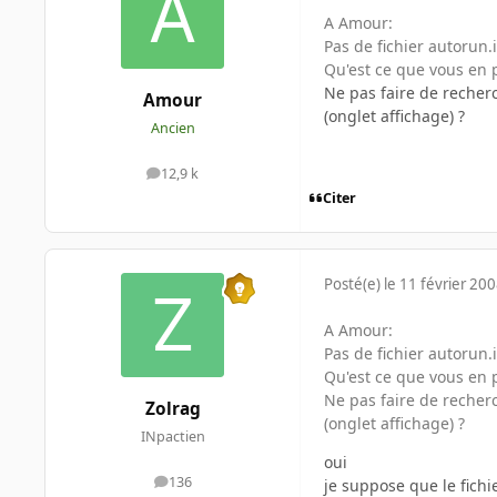
A Amour:
Pas de fichier autorun.
Qu'est ce que vous en p
Ne pas faire de recherc
Amour
(onglet affichage) ?
Ancien
12,9 k
messages
Citer
Posté(e)
le 11 février 20
A Amour:
Pas de fichier autorun.
Qu'est ce que vous en p
Ne pas faire de recherc
Zolrag
(onglet affichage) ?
INpactien
oui
136
je suppose que le fichie
messages