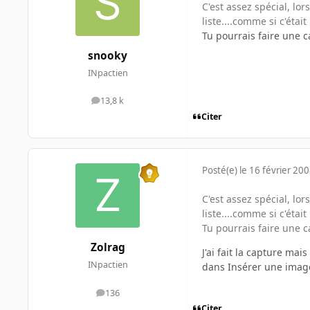
C'est assez spécial, l
liste....comme si c'ét
Tu pourrais faire une c
snooky
INpactien
13,8 k
messages
Citer
Posté(e)
le 16 février 20
C'est assez spécial, l
liste....comme si c'ét
Tu pourrais faire une c
Zolrag
J'ai fait la capture ma
INpactien
dans Insérer une imag
136
messages
Citer