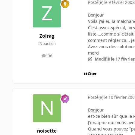
Posté(e)
le 9 février 2008
Bonjour
Voila j'ai eu la malcha
C'est assez spécial, l
liste....comme si c'ét
Zolrag
comment régler ca... je
INpactien
Avez vous des solution
merci
136
messages
Modifié
le 17 févrie
Citer
Posté(e)
le 10 février 20
Bonjour
est-ce bien sûr que le P
J'imagine que vous ave
Quand vous pouvez "par
noisette