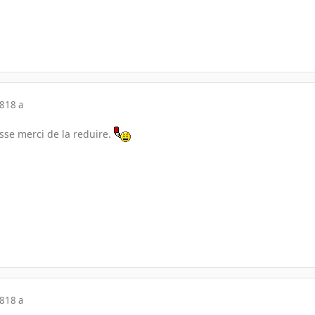
08
18 a
sse merci de la reduire.
08
18 a