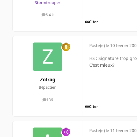
Stormtrooper
6,4 k
messages
Citer
Posté(e)
le 10 février 20
HS : Signature trop gro
C'est mieux?
Zolrag
INpactien
136
messages
Citer
Posté(e)
le 11 février 20