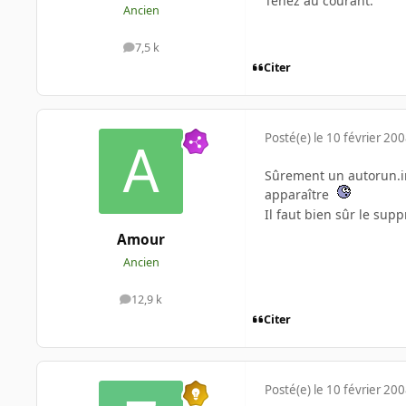
Tenez au courant.
Ancien
7,5 k
messages
Citer
Posté(e)
le 10 février 20
Sûrement un autorun.inf 
apparaître
Il faut bien sûr le sup
Amour
Ancien
12,9 k
messages
Citer
Posté(e)
le 10 février 20