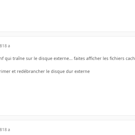
08
18 a
qui traîne sur le disque externe... faites afficher les fichiers cach
primer et redébrancher le disque dur externe
08
18 a