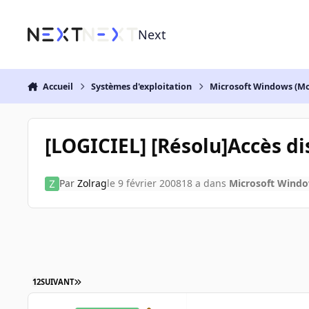
Aller au contenu
Next
Accueil
Systèmes d'exploitation
Microsoft Windows (Mo
[LOGICIEL] [Résolu]Accès dis
Par
Zolrag
le 9 février 2008
18 a
dans
Microsoft Windo
1
2
SUIVANT