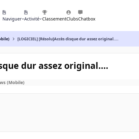
Naviguer
Activité
Classement
Clubs
Chatbox
bile)
[LOGICIEL] [Résolu]Accès disque dur assez original....
que dur assez original....
ws (Mobile)