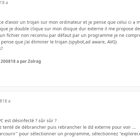
18 a
nce d'avoir un trojan sur mon ordinateur et je pense que celui ci a
orsque je double clique sur mon disque dur externe il me propose d
ait un fichier non reconnu par défaut par un programme je ne compr
 pense que j'ai éliminer le trojan (spybot,ad aware, AVG)
s?
r 2008
18 a
par Zolrag
08
18 a
C est désinfecté ? sûr sûr ?
z tenté de débrancher puis rebrancher le dd externe pour voir ...
courir" pour sélectionner un programme, sélectionnez "explorer.e