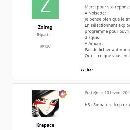
Merci pour vos répons
A Noisette:
Je pense bien que le tro
En sélectionnant explo
Zolrag
programme pour ouvrir
INpactien
disque.
A Amour:
136
messages
Pas de fichier autorun.
Qu'est ce que vous en p
Citer
Posté(e)
le 10 février 20
HS : Signature trop gro
Krapace