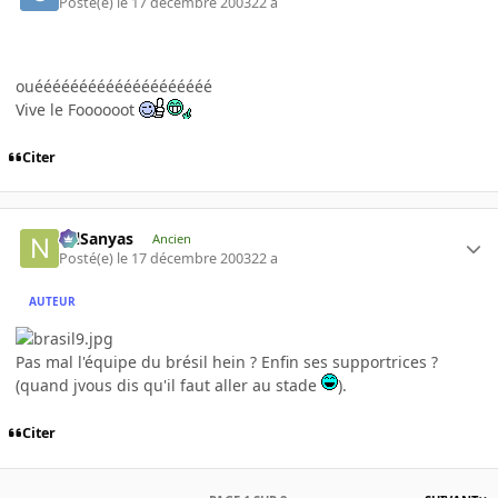
Posté(e)
le 17 décembre 2003
22 a
ouéééééééééééééééééééé
Vive le Foooooot
Citer
NilSanyas
Ancien
Posté(e)
le 17 décembre 2003
22 a
AUTEUR
Pas mal l'équipe du brésil hein ? Enfin ses supportrices ?
(quand jvous dis qu'il faut aller au stade
).
Citer