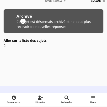
PAGE 1 SUR 2
SUIVANT
Archivé
Ce sujet est désormais archivé et ne peut plus
recevoir de nouvelles réponses.
Aller sur la liste des sujets
Light Mode
Dark Mode
System Preference
Se connecter
S’inscrire
Rechercher
Menu