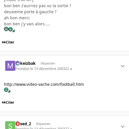
bon ben z'aurriez pas vu la sortie ?
deuxieme porte à gauche ?
ah bon merci
bon ben j'y vais alors.....
Citer
Mikeizbak
INpactien
Posté(e)
le 13 décembre 2003
22 a
http://www.video-vache.com/football.htm
Citer
speed_2
INpactien
Posté(e)
le 13 décembre 2003
22 a