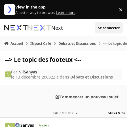
Aller au contenu
View in the app
×
Di
A better way to browse.
Learn more
.
Next
Se connecter
Accueil
INpact Café
Débats et Discussions
--> Le topic d
--> Le topic des footeux <--
Par
NilSanyas
le 13 décembre 2003
22 a
dans
Débats et Discussions
Commencer un nouveau sujet
PAGE 1 SUR 2
SUIVANT
NilSanyas
Ancien