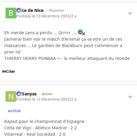
Brice de Nice
INpactien
Posté(e)
le 13 décembre 2003
22 a
Eh merde Lens a perdu ... Grrrrr ....
J'aimerai bien voir le match d'Arsenal ça va etre un de ces
massacres ... Le gardien de Blackburn peut commencer a
prier lol
THIERRY HENRY POWAAA <-- le meilleur attaquant du monde
Citer
NilSanyas
Ancien
Posté(e)
le 13 décembre 2003
22 a
AUTEUR
Rajout pour le championnat d'Espagne :
Celta de Vigo - Atletico Madrid : 2-2
Villarreal - Real Sociedad : 2-0