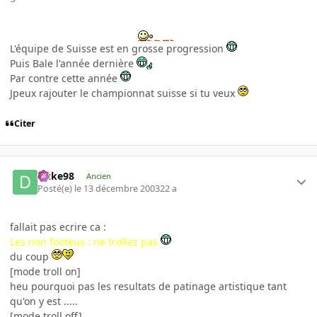
L'équipe de Suisse est en grosse progression
Puis Bale l'année dernière
Par contre cette année
Jpeux rajouter le championnat suisse si tu veux
Citer
Duke98
Ancien
Posté(e)
le 13 décembre 2003
22 a
fallait pas ecrire ca :
Les non footeux : ne trollez pas
du coup
[mode troll on]
heu pourquoi pas les resultats de patinage artistique tant
qu'on y est .....
[mode troll off]