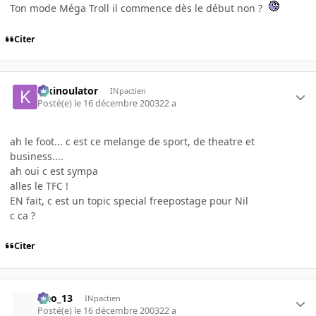
Ton mode Méga Troll il commence dès le début non ?
Citer
kikinoulator
INpactien
Posté(e)
le 16 décembre 2003
22 a
ah le foot... c est ce melange de sport, de theatre et
business....
ah oui c est sympa
alles le TFC !
EN fait, c est un topic special freepostage pour Nil
c ca ?
Citer
Neo_13
INpactien
Posté(e)
le 16 décembre 2003
22 a