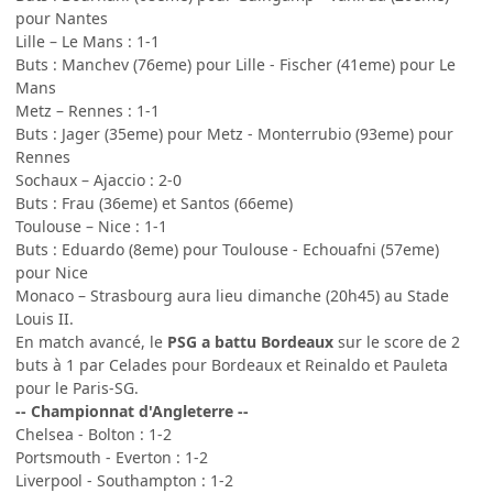
pour Nantes
Lille – Le Mans : 1-1
Buts : Manchev (76eme) pour Lille - Fischer (41eme) pour Le
Mans
Metz – Rennes : 1-1
Buts : Jager (35eme) pour Metz - Monterrubio (93eme) pour
Rennes
Sochaux – Ajaccio : 2-0
Buts : Frau (36eme) et Santos (66eme)
Toulouse – Nice : 1-1
Buts : Eduardo (8eme) pour Toulouse - Echouafni (57eme)
pour Nice
Monaco – Strasbourg aura lieu dimanche (20h45) au Stade
Louis II.
En match avancé, le
PSG a battu Bordeaux
sur le score de 2
buts à 1 par Celades pour Bordeaux et Reinaldo et Pauleta
pour le Paris-SG.
-- Championnat d'Angleterre --
Chelsea - Bolton : 1-2
Portsmouth - Everton : 1-2
Liverpool - Southampton : 1-2