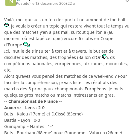
Posté(e)
le 13 décembre 2003
22 a
Voilà, moi qui suis un fou de sport et notamment de football
, je voulais créer un topic qui restera vivant tout le temps vu
que des matches y'en a pas mal, surtout que l'on a (au
moment où est tapé ce topic) encore 6 clubs en Coupe
d'Europe
Ici, inutile de s'insulter à tort et à travers, le but est de
discuter des matches, des trophées (Ballon d'Or
), ds
compétitions nationales, européennes, africaines, mondiales,
etc.
Alors qu'avez vous pensé des matches de ce week-end ? Pour
faciliter la compréhension, je vais lister les résultats des
matchs des 5 principaux championnats Européens. Je mets
quelques gros matchs ou matchs intéressants en gras.
-- Championnat de France --
Auxerre – Lens : 2-0
Buts : Kalou (17eme) et D.Cissé (83eme)
Bastia – Lyon : 0-0
Guingamp – Nantes : 1-1
Buts : Bourhani (68eme) pour Guingamp - Vahirua (26eme)