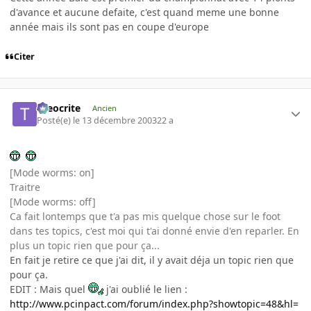
d'avance et aucune defaite, c'est quand meme une bonne
année mais ils sont pas en coupe d'europe
Citer
theocrite
Ancien
Posté(e)
le 13 décembre 2003
22 a
[Mode worms: on]
Traitre
[Mode worms: off]
Ca fait lontemps que t'a pas mis quelque chose sur le foot
dans tes topics, c'est moi qui t'ai donné envie d'en reparler. En
plus un topic rien que pour ça...
En fait je retire ce que j'ai dit, il y avait déja un topic rien que
pour ça.
EDIT : Mais quel
j'ai oublié le lien :
http://www.pcinpact.com/forum/index.php?showtopic=48&hl=