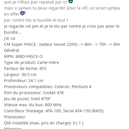
que je n'étais pas repassé par ici
mais si jamais tu peux regarder pour la réf, ce serait sympa
en effet
par contre t'as le bundle et tout ?
je regarde cet pm et je te dis par contre je crois pas avoir le
bundle...
j'ai ca:
CM Super P4SCE : (valeur neuve 220¤) --> 80¤ --> 70¤ --> 60¤
Général
MPN: MBD-P4SCE-O
Type de produit: Carte-mère
Facteur de forme: ATX
Largeur: 30.5 cm
Profondeur: 24.1 cm
Processeurs compatibles: Celeron, Pentium 4
Port du processeur: Socket 478
Jeu de puces: Intel 875P
Vitesse max. du bus: 800 MHz
Contrôleur Stockage: ATA-100, Serial ATA-150 (RAID)
Processeur
Qté installée (max. pris en charge): 0 ( 1 )
Mémoire