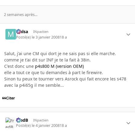
2 semaines après...
Malsa
INpactien
Posté(e)
le 3 janvier 2008
18 a
Salut, j'ai une CM qui dort je ne sais pas si elle marche.
comme je t'ai dit sur INF je te la fait à 38in.
C'est donc une
p4s800 M (version OEM)
elle a tout ce que tu demandes à part le firewire.
Sinon tu peux te tourner vers Asrock qui fait encore les s478
avec la p4i65g il me semble...
Citer
FredB
INpactien
Posté(e)
le 4 janvier 2008
18 a