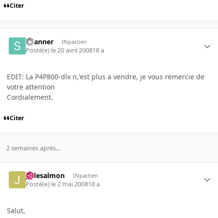
Citer
Skanner
INpactien
Posté(e)
le 20 avril 2008
18 a
EDIT: La P4P800-dlx n,'est plus a vendre, je vous remercie de
votre attention
Cordialement.
Citer
2 semaines après...
jadesalmon
INpactien
Posté(e)
le 2 mai 2008
18 a
Salut,