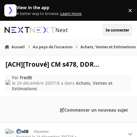
Aller au contenu
View in the app
×
Di
A better way to browse.
Learn more
.
Next
Se connecter
Accueil
Au pays de l'occasion
Achats, Ventes et Estimations
[ACH][Trouvé] CM s478, DDR...
Par
FredB
le 24 décembre 2007
18 a
dans
Achats, Ventes et
Estimations
Commencer un nouveau sujet
FredB
INpactien
Posté(e)
le 24 décembre 2007
18 a