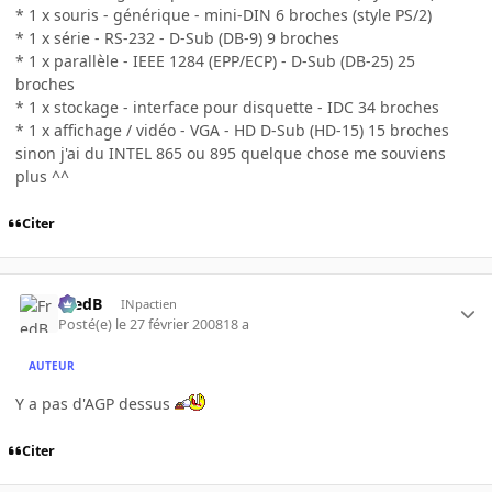
* 1 x souris - générique - mini-DIN 6 broches (style PS/2)
* 1 x série - RS-232 - D-Sub (DB-9) 9 broches
* 1 x parallèle - IEEE 1284 (EPP/ECP) - D-Sub (DB-25) 25
broches
* 1 x stockage - interface pour disquette - IDC 34 broches
* 1 x affichage / vidéo - VGA - HD D-Sub (HD-15) 15 broches
sinon j'ai du INTEL 865 ou 895 quelque chose me souviens
plus ^^
Citer
FredB
INpactien
Posté(e)
le 27 février 2008
18 a
AUTEUR
Y a pas d'AGP dessus
Citer