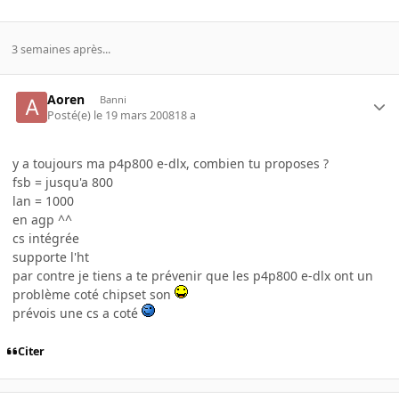
3 semaines après...
Aoren
Banni
Posté(e)
le 19 mars 2008
18 a
y a toujours ma p4p800 e-dlx, combien tu proposes ?
fsb = jusqu'a 800
lan = 1000
en agp ^^
cs intégrée
supporte l'ht
par contre je tiens a te prévenir que les p4p800 e-dlx ont un
problème coté chipset son
prévois une cs a coté
Citer