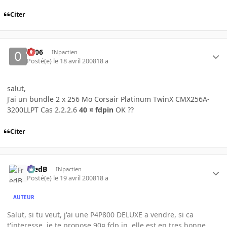
Citer
0606
INpactien
Posté(e)
le 18 avril 2008
18 a
salut,
J'ai un bundle 2 x 256 Mo Corsair Platinum TwinX CMX256A-
3200LLPT Cas 2.2.2.6
40 ¤ fdpin
OK ??
Citer
FredB
INpactien
Posté(e)
le 19 avril 2008
18 a
AUTEUR
Salut, si tu veut, j'ai une P4P800 DELUXE a vendre, si ca
t'interesse, je te propose 90¤ fdp in, elle est en tres bonne