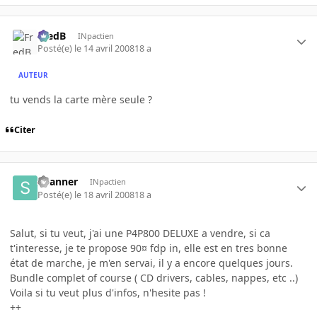
FredB
INpactien
Posté(e)
le 14 avril 2008
18 a
AUTEUR
tu vends la carte mère seule ?
Citer
Skanner
INpactien
Posté(e)
le 18 avril 2008
18 a
Salut, si tu veut, j'ai une P4P800 DELUXE a vendre, si ca
t'interesse, je te propose 90¤ fdp in, elle est en tres bonne
état de marche, je m'en servai, il y a encore quelques jours.
Bundle complet of course ( CD drivers, cables, nappes, etc ..)
Voila si tu veut plus d'infos, n'hesite pas !
++