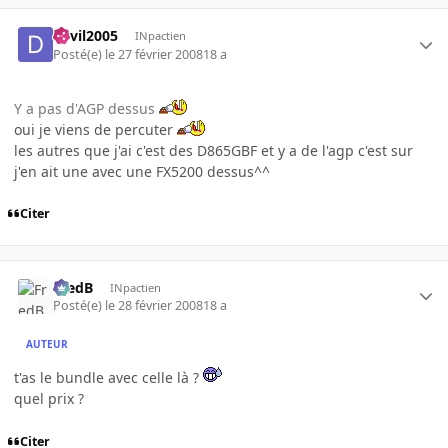
devil2005
INpactien
Posté(e)
le 27 février 2008
18 a
Y a pas d'AGP dessus
oui je viens de percuter
les autres que j'ai c'est des D865GBF et y a de l'agp c'est sur
j'en ait une avec une FX5200 dessus^^
Citer
FredB
INpactien
Posté(e)
le 28 février 2008
18 a
AUTEUR
t'as le bundle avec celle là ?
quel prix ?
Citer