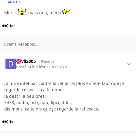
AUTEUR
Merci
mais non, merci
Citer
5 semaines après...
devil2005
INpactien
Posté(e)
le 5 février 2008
18 a
j'ai une intel par contre la réf je l'ai plus en tete faut que je
regarde ce soir si ca te dirai
la descri a peu près:
S478, audio, usb, agp, 6pci, ddr...
dis moi si ca te dis que je regarde la ref exacte
Citer