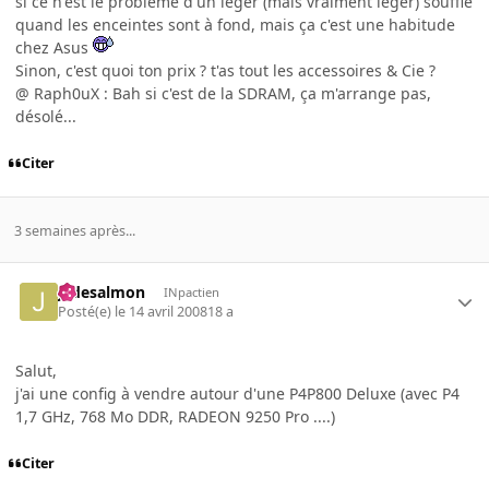
si ce n'est le problème d'un léger (mais vraiment léger) souffle
quand les enceintes sont à fond, mais ça c'est une habitude
chez Asus
Sinon, c'est quoi ton prix ? t'as tout les accessoires & Cie ?
@ Raph0uX : Bah si c'est de la SDRAM, ça m'arrange pas,
désolé...
Citer
3 semaines après...
jadesalmon
INpactien
Posté(e)
le 14 avril 2008
18 a
Salut,
j'ai une config à vendre autour d'une P4P800 Deluxe (avec P4
1,7 GHz, 768 Mo DDR, RADEON 9250 Pro ....)
Citer