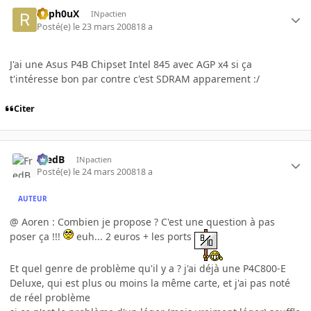
Raph0uX
INpactien
Posté(e)
le 23 mars 2008
18 a
J'ai une Asus P4B Chipset Intel 845 avec AGP x4 si ça
t'intéresse bon par contre c'est SDRAM apparement :/
Citer
FredB
INpactien
Posté(e)
le 24 mars 2008
18 a
AUTEUR
@ Aoren : Combien je propose ? C'est une question à pas
poser ça !!!
euh... 2 euros + les ports
Et quel genre de problème qu'il y a ? j'ai déjà une P4C800-E
Deluxe, qui est plus ou moins la même carte, et j'ai pas noté
de réel problème