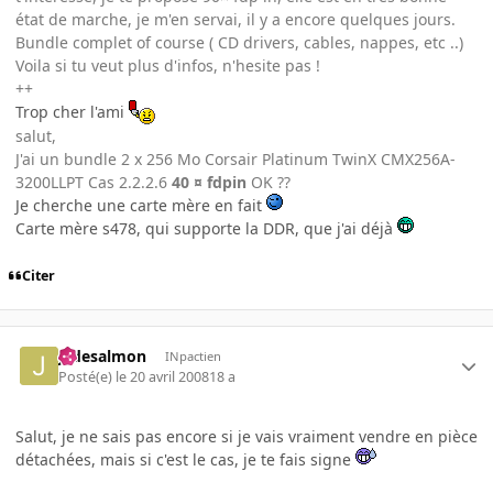
état de marche, je m'en servai, il y a encore quelques jours.
Bundle complet of course ( CD drivers, cables, nappes, etc ..)
Voila si tu veut plus d'infos, n'hesite pas !
++
Trop cher l'ami
salut,
J'ai un bundle 2 x 256 Mo Corsair Platinum TwinX CMX256A-
3200LLPT Cas 2.2.2.6
40 ¤ fdpin
OK ??
Je cherche une carte mère en fait
Carte mère s478, qui supporte la DDR, que j'ai déjà
Citer
jadesalmon
INpactien
Posté(e)
le 20 avril 2008
18 a
Salut, je ne sais pas encore si je vais vraiment vendre en pièce
détachées, mais si c'est le cas, je te fais signe