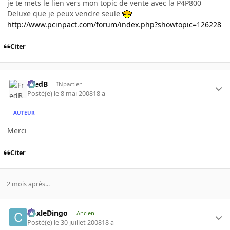
je te mets le lien vers mon topic de vente avec la P4P800
Deluxe que je peux vendre seule
http://www.pcinpact.com/forum/index.php?showtopic=126228
Citer
FredB
INpactien
Posté(e)
le 8 mai 2008
18 a
AUTEUR
Merci
Citer
2 mois après...
CoxleDingo
Ancien
Posté(e)
le 30 juillet 2008
18 a