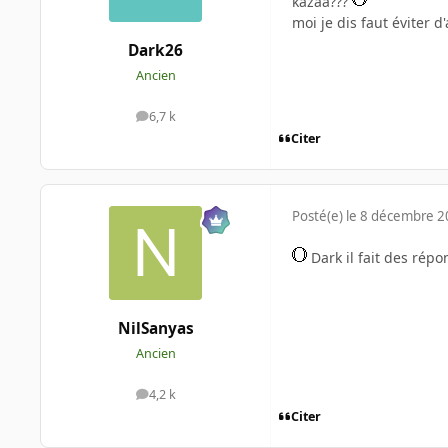
kazaa???
moi je dis faut éviter d'a
Dark26
Ancien
6,7 k
messages
Citer
Posté(e)
le 8 décembre 
Dark il fait des répo
NilSanyas
Ancien
4,2 k
messages
Citer