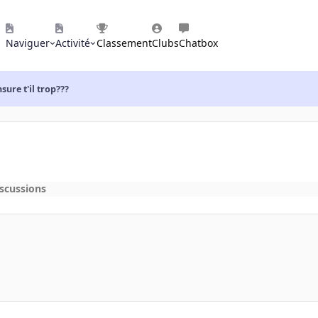
Naviguer
Activité
Classement
Clubs
Chatbox
sure t'il trop???
iscussions