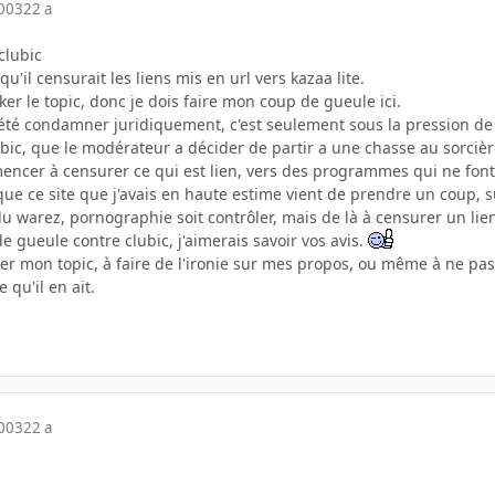
2003
22 a
clubic
r qu'il censurait les liens mis en url vers kazaa lite.
r le topic, donc je dois faire mon coup de gueule ici.
s été condamner juridiquement, c'est seulement sous la pression d
lubic, que le modérateur a décider de partir a une chasse au sorcière
mmencer à censurer ce qui est lien, vers des programmes qui ne font p
 que ce site que j'avais en haute estime vient de prendre un coup, 
 du warez, pornographie soit contrôler, mais de là à censurer un lien
de gueule contre clubic, j'aimerais savoir vos avis.
ker mon topic, à faire de l'ironie sur mes propos, ou même à ne pa
e qu'il en ait.
2003
22 a