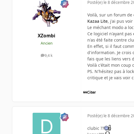
Posté(e)
le 8 décembre 
Voilà, sur un forum de 
Kazaa Lite
, j'ai pus voi
Le méchant modo a locke
Ce logiciel n'ayant pa
XZombi
n'as été faite contre c
Ancien
En effet, si il faut co
d'information. Je crois
9,4 k
messages
fais que les liens vers
Voilà c'était mon coup 
PS. N'hésitez pas à loc
critique et je vais voir c
Citer
Posté(e)
le 8 décembre 
clubic ??