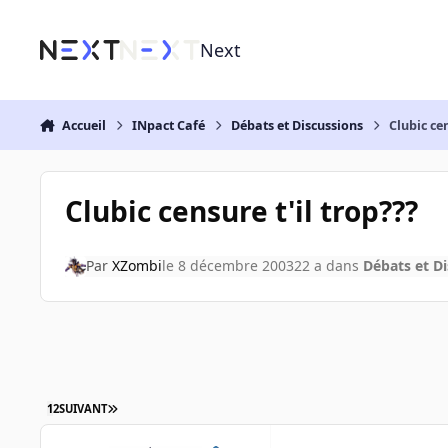
Aller au contenu
Next
Accueil
INpact Café
Débats et Discussions
Clubic cen
Clubic censure t'il trop???
Par
XZombi
le 8 décembre 2003
22 a
dans
Débats et D
1
2
SUIVANT