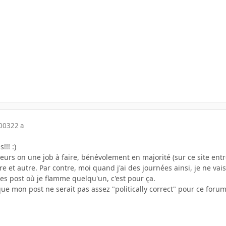
2003
22 a
!!! :)
eurs on une job à faire, bénévolement en majorité (sur ce site entre 
re et autre. Par contre, moi quand j'ai des journées ainsi, je ne vais
es post où je flamme quelqu'un, c'est pour ça.
que mon post ne serait pas assez "politically correct" pour ce forum