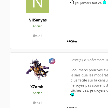
j'ai jamais fait ça
NilSanyas
Ancien
4,2 k
messages
Citer
Posté(e)
le 8 décembre 
Bon, merci pour vos avis
Je sais que les modérat
plus facile sur la censu
ne voyez pas souvent d
XZombi
Lâchez pas, je croyais 
Ancien
9,4 k
messages