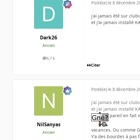
Posté(e)
le 8 décembre 
j'ai jamais été sur clubi
et j'ai jamais installé
Dark26
Ancien
6,7 k
messages
Citer
Posté(e)
le 8 décembre 
j'ai jamais été sur clubi
et j'ai jamais installé
pareil en fait
NilSanyas
vacances. Ou comme GW
Ancien
Y'a des bourdes à pas 