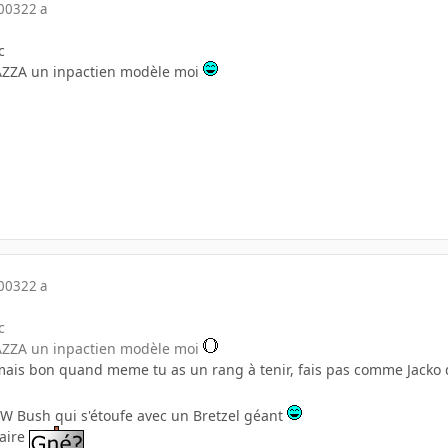
2003
22 a
c
 KAZZA un inpactien modèle moi
2003
22 a
c
 KAZZA un inpactien modèle moi
 mais bon quand meme tu as un rang à tenir, fais pas comme Jacko 
 Bush qui s'étoufe avec un Bretzel géant
faire