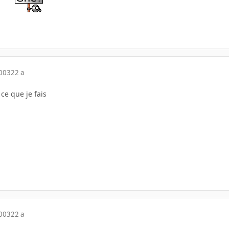
2003
22 a
 ce que je fais
2003
22 a