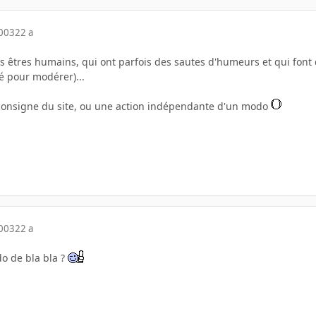
2003
22 a
 êtres humains, qui ont parfois des sautes d'humeurs et qui font de
é pour modérer)...
ne consigne du site, ou une action indépendante d'un modo
2003
22 a
do de bla bla ?