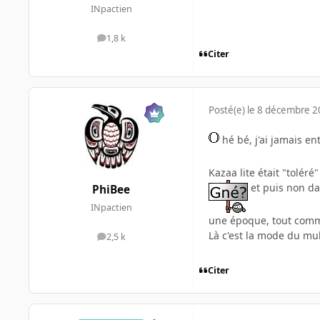
INpactien
1,8 k
messages
Citer
Posté(e)
le 8 décembre 
hé bé, j'ai jamais e
Kazaa lite était "toléré
et puis non da
PhiBee
INpactien
une époque, tout comm
Là c'est la mode du mul
2,5 k
messages
Citer