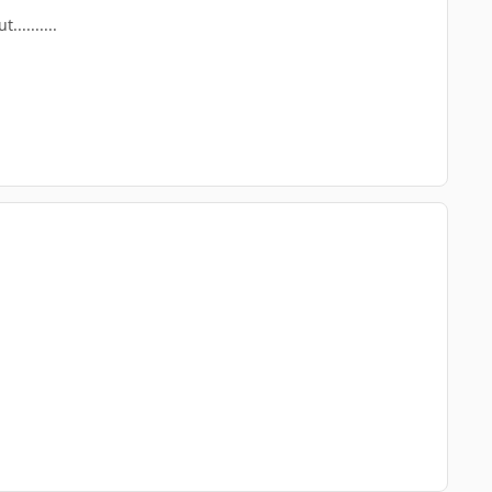
.........