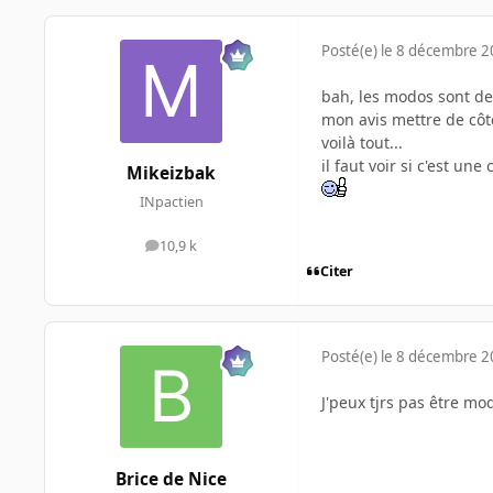
Posté(e)
le 8 décembre 
bah, les modos sont des
mon avis mettre de côt
voilà tout...
il faut voir si c'est u
Mikeizbak
INpactien
10,9 k
messages
Citer
Posté(e)
le 8 décembre 
J'peux tjrs pas être mo
Brice de Nice