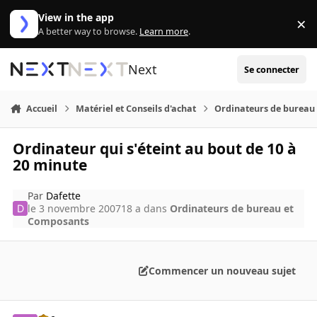
Aller au contenu
View in the app
×
Di
A better way to browse.
Learn more
.
Next
Se connecter
Accueil
Matériel et Conseils d'achat
Ordinateurs de bureau
Ordinateur qui s'éteint au bout de 10 à
20 minute
Par
Dafette
le 3 novembre 2007
18 a
dans
Ordinateurs de bureau et
Composants
Commencer un nouveau sujet